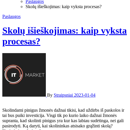
Paslaugos
Skolų išieškojimas: kaip vyksta procesas?
Paslaugos
Skolų išieškojimas: kaip vyksta
procesas?
By
Straipsniai
2023-01-04
Skolindami pinigus žmonės dažnai tikisi, kad uždirbs iš paskolos ir
tai bus puiki investicija. Visgi tik po kurio laiko dažnai žmonės
supranta, kad skolinti pinigus yra kur kas labiau sudėtinga, nei gali
pasirodyti. Ką daryti, kai skolininkas atsisako grąžinti skolą?