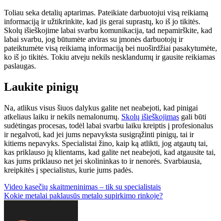
Toliau seka detalių aptarimas. Pateikiate darbuotojui visą reikiamą
informaciją ir užtikrinkite, kad jis gerai suprastų, ko iš jo tikitės.
Skolų išieškojime labai svarbu komunikacija, tad nepamirškite, kad
labai svarbu, jog būtumėte atviras su įmonės darbuotojų ir
pateiktumėte visą reikiamą informaciją bei nuoširdžiai pasakytumėte,
ko iš jo tikitės. Tokiu atveju nekils nesklandumų ir gausite reikiamas
paslaugas.
Laukite pinigų
Na, atlikus visus šiuos dalykus galite net neabejoti, kad pinigai
atkeliaus laiku ir nekils nemalonumų.
Skolų išieškojimas
gali būti
sudėtingas procesas, todėl labai svarbu laiku kreiptis į profesionalus
ir negalvoti, kad jei jums nepavyksta susigrąžinti pinigų, tai ir
kitiems nepavyks. Specialistai žino, kaip ką atlikti, jog atgautų tai,
kas priklauso jų klientams, kad galite net neabejoti, kad atgausite tai,
kas jums priklauso net jei skolininkas to ir nenorės. Svarbiausia,
kreipkitės į specialistus, kurie jums padės.
Navigacija
Video kasečių skaitmeninimas – tik su specialistais
Kokie metalai paklausūs metalo supirkimo rinkoje?
tarp
įrašų