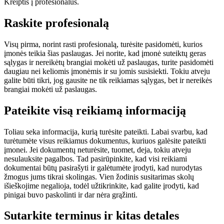
Kreiptis į profesionalus.
Raskite profesionalą
Visų pirma, norint rasti profesionalą, turėsite pasidomėti, kurios
įmonės teikia šias paslaugas. Jei norite, kad įmonė suteiktų geras
sąlygas ir nereikėtų brangiai mokėti už paslaugas, turite pasidomėti
daugiau nei keliomis įmonėmis ir su jomis susisiekti. Tokiu atveju
galite būti tikri, jog gausite ne tik reikiamas sąlygas, bet ir nereikės
brangiai mokėti už paslaugas.
Pateikite visą reikiamą informaciją
Toliau seka informacija, kurią turėsite pateikti. Labai svarbu, kad
turėtumėte visus reikiamus dokumentus, kuriuos galėsite pateikti
įmonei. Jei dokumentų neturėsite, tuomet, deja, tokiu atveju
nesulauksite pagalbos. Tad pasirūpinkite, kad visi reikiami
dokumentai būtų pasirašyti ir galėtumėte įrodyti, kad nurodytas
žmogus jums tikrai skolingas. Vien žodinis susitarimas skolų
išieškojime negalioja, todėl užtikrinkite, kad galite įrodyti, kad
pinigai buvo paskolinti ir dar nėra grąžinti.
Sutarkite terminus ir kitas detales