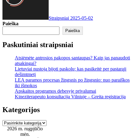
Straipsniai
2025-05-02
Paieška
Paieška
Paskutiniai straipsniai
Atsiėmėte antrosios pakopos santaupas? Kaip jas panaudoti
atsakingai?
Lietuviai nustoja bijoti paskolų: kas pasikeitė per pastarąjį
dešimtmetį
LEA paramos procesas žingsnis po žingsnio: nuo paraiškos
iki išmokos
Apskaitos programos debesyje privalumai
Kineziterapeuto konsultacija Vilniuje – Greita registracija
Kategorijos
Kategorijos
2026 m. rugpjūčio
mėn.