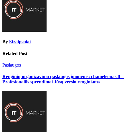
By
Straipsniai
Related Post
Paslaugos
Renginių organizavimo paslaugos įmonėms: chameleonas.lt –
Profesionalūs sprendimai Jūsų verslo renginiams