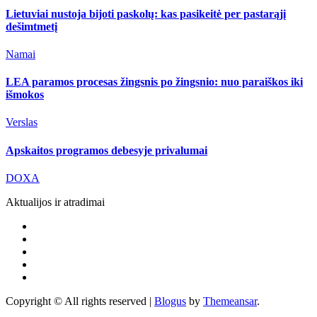
Lietuviai nustoja bijoti paskolų: kas pasikeitė per pastarąjį
dešimtmetį
Namai
LEA paramos procesas žingsnis po žingsnio: nuo paraiškos iki
išmokos
Verslas
Apskaitos programos debesyje privalumai
DOXA
Aktualijos ir atradimai
Copyright © All rights reserved
|
Blogus
by
Themeansar
.