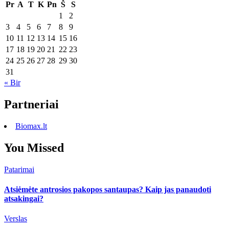
Pr
A
T
K
Pn
Š
S
1
2
3
4
5
6
7
8
9
10
11
12
13
14
15
16
17
18
19
20
21
22
23
24
25
26
27
28
29
30
31
« Bir
Partneriai
Biomax.lt
You Missed
Patarimai
Atsiėmėte antrosios pakopos santaupas? Kaip jas panaudoti
atsakingai?
Verslas