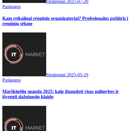
Straipsniai
2025-07-20
Paslaugos
Kam reikalingi renginių organizatoriai? Profesionalus požiūris į
renginių sėkmę
Straipsniai
2025-05-19
Paslaugos
Marškinėlių spauda 2025: kaip išnaudoti visas galimybes ir
išvengti dažniausių klaidų