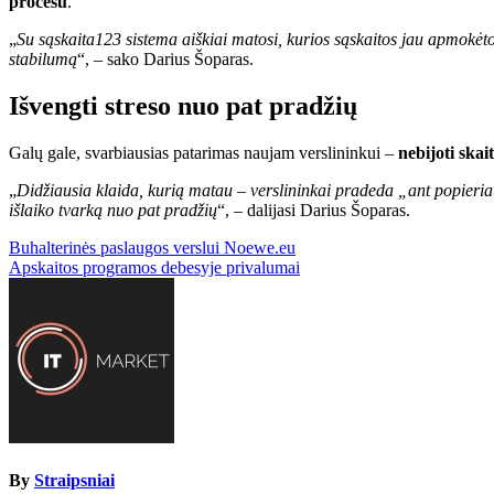
procesu
.
„
Su sąskaita123 sistema aiškiai matosi, kurios sąskaitos jau apmokėtos
stabilumą
“, – sako Darius Šoparas.
Išvengti streso nuo pat pradžių
Galų gale, svarbiausias patarimas naujam verslininkui –
nebijoti ska
„
Didžiausia klaida, kurią matau – verslininkai pradeda „ant popieriau
išlaiko tvarką nuo pat pradžių
“, – dalijasi Darius Šoparas.
Navigacija
Buhalterinės paslaugos verslui Noewe.eu
Apskaitos programos debesyje privalumai
tarp
įrašų
By
Straipsniai