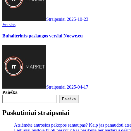
Straipsniai
2025-10-23
Verslas
Buhalterinės paslaugos verslui Noewe.eu
Straipsniai
2025-04-17
Paieška
Paieška
Paskutiniai straipsniai
Atsiėmėte antrosios pakopos santaupas? Kaip jas panaudoti ats
Lietuviai nustoja bijoti paskolų: kas pasikeitė per pastarąjį deši