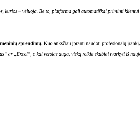
, kurios – vėluoja. Be to, platforma gali automatiškai priminti klientui
itmeninių sprendimų
. Kuo anksčiau įpranti naudoti profesionalų įrankį,
s“ ar „Excel“, o kai verslas auga, viską reikia skubiai tvarkyti iš nau