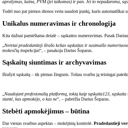
aprašymas, kaina, PVM (jei taikomas) ir pan. Jei to nepadaroma, sąska
Todėl nuo pat pirmos dienos verta naudoti įrankį, kuris automatiškai u
Unikalus numeravimas ir chronologija
Kita dažnai pamirštama detalė – sąskaitos numeravimas. Pasak Dariaus 
„
Neretai pradedantieji išrašo kelias sąskaitas ir susimaišo numeriuose
mokesčių inspekcijai
“, – pasakoja Darius Šoparas.
Sąskaitų siuntimas ir archyvavimas
Išrašyti sąskaitą – tik pirmas žingsnis. Toliau svarbu ją teisingai pateik
„
Naudojant profesionalią platformą, tokią kaip sąskaita123, sąskaita s
siuntė, kas apmokėjo, o kas ne
“, – pabrėžia Darius Šoparas.
Stebėti apmokėjimus – būtina
Dar vienas svarbus aspektas – mokėjimų kontrolė.
Pradedantieji ver