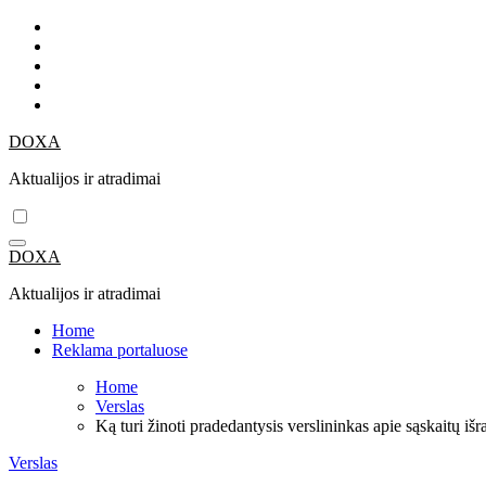
Skip
to
content
DOXA
Aktualijos ir atradimai
DOXA
Aktualijos ir atradimai
Home
Reklama portaluose
Home
Verslas
Ką turi žinoti pradedantysis verslininkas apie sąskaitų iš
Verslas