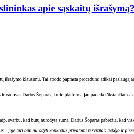
slininkas apie sąskaitų išrašymą
 ir vadovas Darius Šoparas, kurio platforma jau padeda tūkstančiams sm
kaip, svarbu, kad būtų nurodyta suma. Darius Šoparas pabrėžia, kad visk
imus – joje turi būti nurodyti konkretūs privalomi rekvizitai: tiekėjo ir 