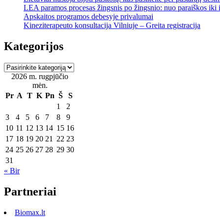
LEA paramos procesas žingsnis po žingsnio: nuo paraiškos iki
Apskaitos programos debesyje privalumai
Kineziterapeuto konsultacija Vilniuje – Greita registracija
Kategorijos
Kategorijos
2026 m. rugpjūčio
mėn.
Pr
A
T
K
Pn
Š
S
1
2
3
4
5
6
7
8
9
10
11
12
13
14
15
16
17
18
19
20
21
22
23
24
25
26
27
28
29
30
31
« Bir
Partneriai
Biomax.lt