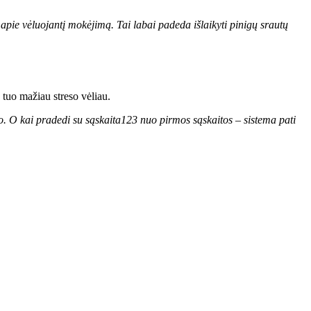
 apie vėluojantį mokėjimą. Tai labai padeda išlaikyti pinigų srautų
 tuo mažiau streso vėliau.
jo. O kai pradedi su sąskaita123 nuo pirmos sąskaitos – sistema pati