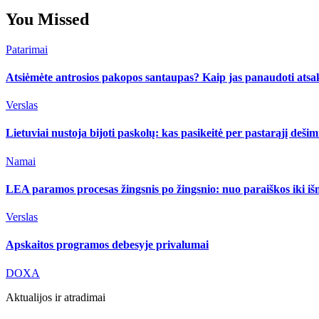
You Missed
Patarimai
Atsiėmėte antrosios pakopos santaupas? Kaip jas panaudoti atsa
Verslas
Lietuviai nustoja bijoti paskolų: kas pasikeitė per pastarąjį deši
Namai
LEA paramos procesas žingsnis po žingsnio: nuo paraiškos iki i
Verslas
Apskaitos programos debesyje privalumai
DOXA
Aktualijos ir atradimai