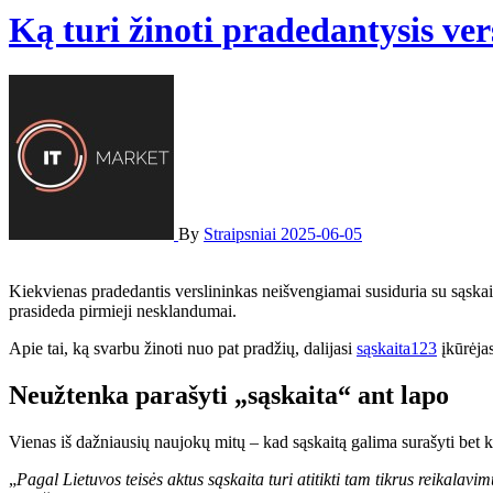
Ką turi žinoti pradedantysis ver
By
Straipsniai
2025-06-05
Kiekvienas pradedantis verslininkas neišvengiamai susiduria su sąskaitų išrašymo klausimu. Tai atrodo paprasta procedūra: atlikai paslaugą ar pardavei prekę – išrašai sąskaitą klientui. Tačiau būtent čia dažnai
prasideda pirmieji nesklandumai.
Apie tai, ką svarbu žinoti nuo pat pradžių, dalijasi
sąskaita123
įkūrėjas
Neužtenka parašyti „sąskaita“ ant lapo
Vienas iš dažniausių naujokų mitų – kad sąskaitą galima surašyti bet 
„
Pagal Lietuvos teisės aktus sąskaita turi atitikti tam tikrus reikalav