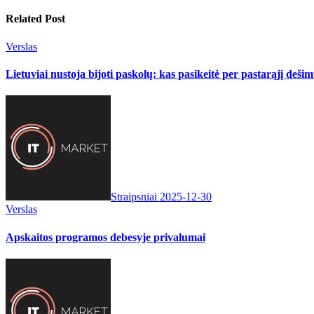
Related Post
Verslas
Lietuviai nustoja bijoti paskolų: kas pasikeitė per pastarąjį deši
Straipsniai
2025-12-30
Verslas
Apskaitos programos debesyje privalumai