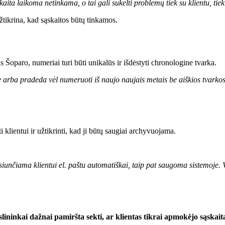
ita laikoma netinkama, o tai gali sukelti problemų tiek su klientu, tie
žtikrina, kad sąskaitos būtų tinkamos.
Šoparo, numeriai turi būti unikalūs ir išdėstyti chronologine tvarka.
 arba pradeda vėl numeruoti iš naujo naujais metais be aiškios tvarkos.
ti klientui ir užtikrinti, kad ji būtų saugiai archyvuojama.
iunčiama klientui el. paštu automatiškai, taip pat saugoma sistemoje. V
slininkai dažnai pamiršta sekti, ar klientas tikrai apmokėjo sąskai