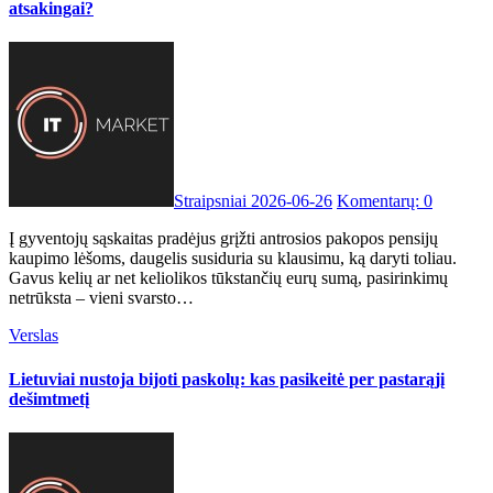
atsakingai?
Straipsniai
2026-06-26
Komentarų: 0
Į gyventojų sąskaitas pradėjus grįžti antrosios pakopos pensijų
kaupimo lėšoms, daugelis susiduria su klausimu, ką daryti toliau.
Gavus kelių ar net keliolikos tūkstančių eurų sumą, pasirinkimų
netrūksta – vieni svarsto…
Verslas
Lietuviai nustoja bijoti paskolų: kas pasikeitė per pastarąjį
dešimtmetį