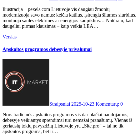
Iliustracija – pexels.com Lietuvoje vis daugiau žmonių
modernizuoja savo namus: keičia katilus, įsirengia šilumos siurblius,
montuoja saulės elektrines ar energijos kaupiklius… Natūralu, kad
daugeliui pirmas klausimas – kaip veikia LEA…
Verslas
Apskaitos programos debesyje privalumai
Straipsniai
2025-10-23
Komentarų: 0
Nors tradicinės apskaitos programos vis dar plačiai naudojamos,
debesyje veikiantys sprendimai turi nemažai pranašumų. Vienas iš
geriausių tokių pavyzdžių Lietuvoje yra „Site.pro“ – tai ne tik
apskaitos programa, bet ir…