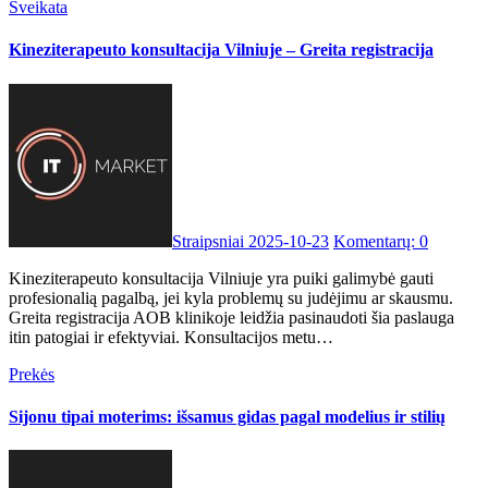
Sveikata
Kineziterapeuto konsultacija Vilniuje – Greita registracija
Straipsniai
2025-10-23
Komentarų: 0
Kineziterapeuto konsultacija Vilniuje yra puiki galimybė gauti
profesionalią pagalbą, jei kyla problemų su judėjimu ar skausmu.
Greita registracija AOB klinikoje leidžia pasinaudoti šia paslauga
itin patogiai ir efektyviai. Konsultacijos metu…
Prekės
Sijonu tipai moterims: išsamus gidas pagal modelius ir stilių