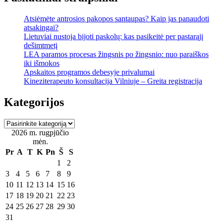
Atsiėmėte antrosios pakopos santaupas? Kaip jas panaudoti
atsakingai?
Lietuviai nustoja bijoti paskolų: kas pasikeitė per pastarąjį
dešimtmetį
LEA paramos procesas žingsnis po žingsnio: nuo paraiškos
iki išmokos
Apskaitos programos debesyje privalumai
Kineziterapeuto konsultacija Vilniuje – Greita registracija
Kategorijos
Kategorijos
2026 m. rugpjūčio
mėn.
Pr
A
T
K
Pn
Š
S
1
2
3
4
5
6
7
8
9
10
11
12
13
14
15
16
17
18
19
20
21
22
23
24
25
26
27
28
29
30
31