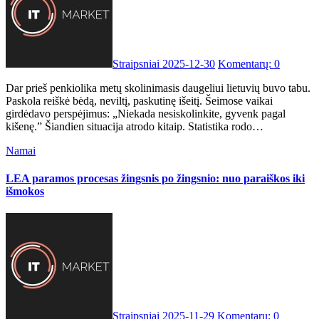
Straipsniai
2025-12-30
Komentarų: 0
Dar prieš penkiolika metų skolinimasis daugeliui lietuvių buvo tabu.
Paskola reiškė bėdą, neviltį, paskutinę išeitį. Šeimose vaikai
girdėdavo perspėjimus: „Niekada nesiskolinkite, gyvenk pagal
kišenę.” Šiandien situacija atrodo kitaip. Statistika rodo…
Namai
LEA paramos procesas žingsnis po žingsnio: nuo paraiškos iki
išmokos
Straipsniai
2025-11-29
Komentarų: 0