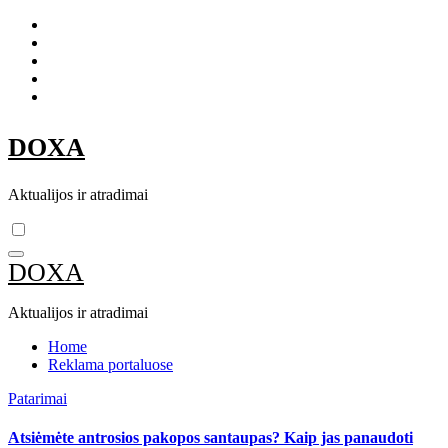
Skip
to
content
DOXA
Aktualijos ir atradimai
DOXA
Aktualijos ir atradimai
Home
Reklama portaluose
Patarimai
Atsiėmėte antrosios pakopos santaupas? Kaip jas panaudoti