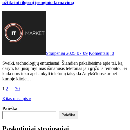
užtikrinti ilgesnį įrenginio tarnavimą
Straipsniai
2025-07-09
Komentarų: 0
Sveiki, technologijų entuziastai! Šiandien pakalbėsime apie tai, ką
daryti, kai jūsų mylimas išmanusis telefonas jau grįžo iš remonto. Jei
kada nors teko apsilankyti telefonų taisykla Anykščiuose ar bet
kurioje kitoje…
Įrašų
1
2
…
30
puslapiavimas
Kitas puslapis »
Paieška
Paieška
Paskutiniai straipsniai