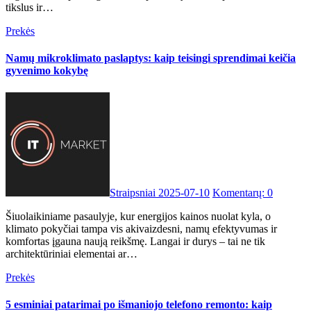
tikslus ir…
Prekės
Namų mikroklimato paslaptys: kaip teisingi sprendimai keičia
gyvenimo kokybę
Straipsniai
2025-07-10
Komentarų: 0
Šiuolaikiniame pasaulyje, kur energijos kainos nuolat kyla, o
klimato pokyčiai tampa vis akivaizdesni, namų efektyvumas ir
komfortas įgauna naują reikšmę. Langai ir durys – tai ne tik
architektūriniai elementai ar…
Prekės
5 esminiai patarimai po išmaniojo telefono remonto: kaip