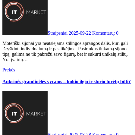
Straipsniai
2025-09-22
Komentarų: 0
Moteriški sijonai yra neatsiejama stilingos aprangos dalis, kuri gali
išryškinti individualumą ir pasitikėjimą. Pasirinkus tinkamą sijono
tipą, galima ne tik pabrėžti savo figūrą, bet ir sukurti unikalų stilių.
Yra įvairių…
Prekės
Auksinės grandinėlės vyrams – kokio ilgio ir storio turėtų būti?
Straipsniai
2025-08-28
Komentarų: 0