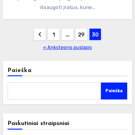
išsaugoti įrašus, kurie…
Įrašų
1
…
29
30
puslapiavimas
« Ankstesnis puslapis
Paieška
Paieška
Paskutiniai straipsniai