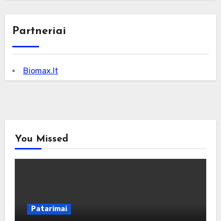
Partneriai
Biomax.lt
You Missed
Patarimai