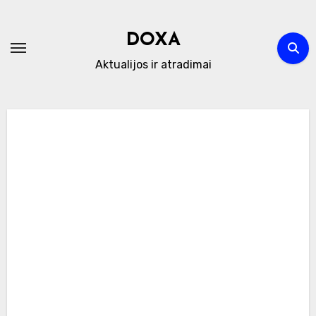
Skip
to
DOXA
content
Aktualijos ir atradimai