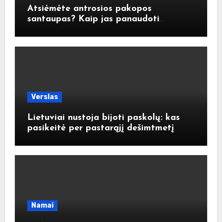
Atsiėmėte antrosios pakopos
santaupas? Kaip jas panaudoti
atsakingai?
Verslas
Lietuviai nustoja bijoti paskolų: kas
pasikeitė per pastarąjį dešimtmetį
Namai