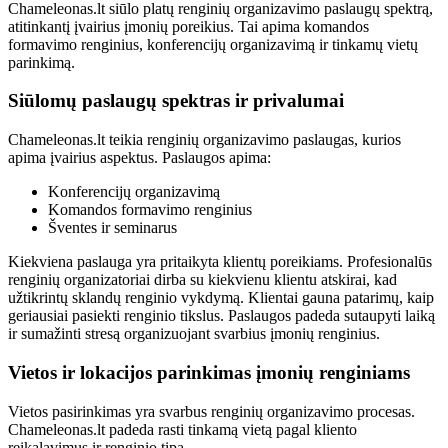
Chameleonas.lt siūlo platų renginių organizavimo paslaugų spektrą,
atitinkantį įvairius įmonių poreikius. Tai apima komandos
formavimo renginius, konferencijų organizavimą ir tinkamų vietų
parinkimą.
Siūlomų paslaugų spektras ir privalumai
Chameleonas.lt teikia renginių organizavimo paslaugas, kurios
apima įvairius aspektus. Paslaugos apima:
Konferencijų organizavimą
Komandos formavimo renginius
Šventes ir seminarus
Kiekviena paslauga yra pritaikyta klientų poreikiams. Profesionalūs
renginių organizatoriai dirba su kiekvienu klientu atskirai, kad
užtikrintų sklandų renginio vykdymą. Klientai gauna patarimų, kaip
geriausiai pasiekti renginio tikslus. Paslaugos padeda sutaupyti laiką
ir sumažinti stresą organizuojant svarbius įmonių renginius.
Vietos ir lokacijos parinkimas įmonių renginiams
Vietos pasirinkimas yra svarbus renginių organizavimo procesas.
Chameleonas.lt padeda rasti tinkamą vietą pagal kliento
reikalavimus ir renginio tipą.