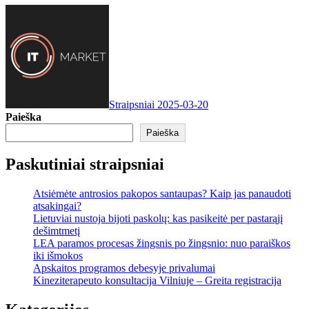
Straipsniai
2025-03-20
Paieška
Paieška
Paskutiniai straipsniai
Atsiėmėte antrosios pakopos santaupas? Kaip jas panaudoti
atsakingai?
Lietuviai nustoja bijoti paskolų: kas pasikeitė per pastarąjį
dešimtmetį
LEA paramos procesas žingsnis po žingsnio: nuo paraiškos
iki išmokos
Apskaitos programos debesyje privalumai
Kineziterapeuto konsultacija Vilniuje – Greita registracija