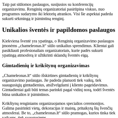
Taip pat siūlomos paslaugos, susijusios su konferencijų
organizavimu. Renginių organizatoriai pasirūpina viskuo, nuo
programos sudarymo iki lektorių atrankos. Visi šie aspektai padeda
sukurti sėkmingą ir įsimintiną renginį.
Unikalios šventės ir papildomos paslaugos
Kiekviena šventė yra ypatinga, o Renginių organizavimo paslaugos
įmonėms „chameleonas.lt“ siūlo unikalius sprendimus. Klientai gali
pasikliauti profesionaliais organizatoriais, kurie padės sukurti
ypatingą atmosferą ir užtikrinti sklandų šventės eigą.
Gimtadienių ir krikštynų organizavimas
„Chameleonas.lt“ siūlo išskirtines gimtadienių ir krikštynų
organizavimo paslaugas. Jie padeda planuoti tiek vaikų, tiek
suaugusiųjų gimtadienius, atsižvelgdami į kliento pageidavimus.
Gimtadieniai gali būti temas parinkti pagal vidinį norą, todėl šventės
būna unikalios ir įsimintinos.
Krikštynų renginiams organizuojamos specialios ceremonijos.
Galima pasirinkti vietą, dekoracijas ir maistą, pritaikytą šių švenčių
atmosferai. Be to, „chameleonas.lt“ siūlo pramogas, kurios tinka tiek
vaikams, tiek suaugusiems.