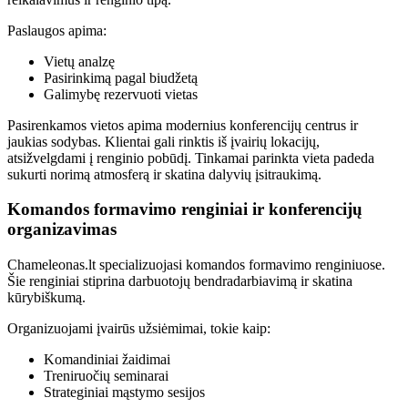
Paslaugos apima:
Vietų analzę
Pasirinkimą pagal biudžetą
Galimybę rezervuoti vietas
Pasirenkamos vietos apima modernius konferencijų centrus ir
jaukias sodybas. Klientai gali rinktis iš įvairių lokacijų,
atsižvelgdami į renginio pobūdį. Tinkamai parinkta vieta padeda
sukurti norimą atmosferą ir skatina dalyvių įsitraukimą.
Komandos formavimo renginiai ir konferencijų
organizavimas
Chameleonas.lt specializuojasi komandos formavimo renginiuose.
Šie renginiai stiprina darbuotojų bendradarbiavimą ir skatina
kūrybiškumą.
Organizuojami įvairūs užsiėmimai, tokie kaip:
Komandiniai žaidimai
Treniruočių seminarai
Strateginiai mąstymo sesijos