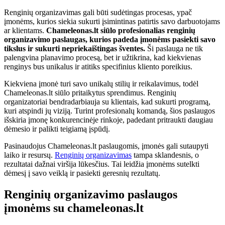
Renginių organizavimas gali būti sudėtingas procesas, ypač
įmonėms, kurios siekia sukurti įsimintinas patirtis savo darbuotojams
ar klientams.
Chameleonas.lt siūlo profesionalias renginių
organizavimo paslaugas, kurios padeda įmonėms pasiekti savo
tikslus ir sukurti nepriekaištingas šventes.
Ši paslauga ne tik
palengvina planavimo procesą, bet ir užtikrina, kad kiekvienas
renginys bus unikalus ir atitiks specifinius kliento poreikius.
Kiekviena įmonė turi savo unikalų stilių ir reikalavimus, todėl
Chameleonas.lt siūlo pritaikytus sprendimus. Renginių
organizatoriai bendradarbiauja su klientais, kad sukurti programą,
kuri atspindi jų viziją. Turint profesionalų komandą, šios paslaugos
išskiria įmonę konkurencinėje rinkoje, padedant pritraukti daugiau
dėmesio ir palikti teigiamą įspūdį.
Pasinaudojus Chameleonas.lt paslaugomis, įmonės gali sutaupyti
laiko ir resursų.
Renginių organizavimas
tampa sklandesnis, o
rezultatai dažnai viršija lūkesčius. Tai leidžia įmonėms sutelkti
dėmesį į savo veiklą ir pasiekti geresnių rezultatų.
Renginių organizavimo paslaugos
įmonėms su chameleonas.lt