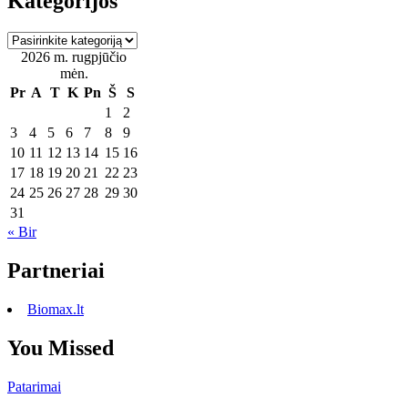
Kategorijos
Kategorijos
2026 m. rugpjūčio
mėn.
Pr
A
T
K
Pn
Š
S
1
2
3
4
5
6
7
8
9
10
11
12
13
14
15
16
17
18
19
20
21
22
23
24
25
26
27
28
29
30
31
« Bir
Partneriai
Biomax.lt
You Missed
Patarimai