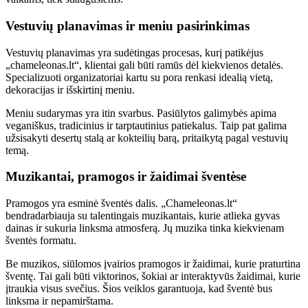
Vestuvių planavimas ir meniu pasirinkimas
Vestuvių planavimas yra sudėtingas procesas, kurį patikėjus
„chameleonas.lt“, klientai gali būti ramūs dėl kiekvienos detalės.
Specializuoti organizatoriai kartu su pora renkasi idealią vietą,
dekoracijas ir išskirtinį meniu.
Meniu sudarymas yra itin svarbus. Pasiūlytos galimybės apima
veganiškus, tradicinius ir tarptautinius patiekalus. Taip pat galima
užsisakyti desertų stalą ar kokteilių barą, pritaikytą pagal vestuvių
temą.
Muzikantai, pramogos ir žaidimai šventėse
Pramogos yra esminė šventės dalis. „Chameleonas.lt“
bendradarbiauja su talentingais muzikantais, kurie atlieka gyvas
dainas ir sukuria linksma atmosferą. Jų muzika tinka kiekvienam
šventės formatu.
Be muzikos, siūlomos įvairios pramogos ir žaidimai, kurie praturtina
šventę. Tai gali būti viktorinos, šokiai ar interaktyvūs žaidimai, kurie
įtraukia visus svečius. Šios veiklos garantuoja, kad šventė bus
linksma ir nepamirštama.