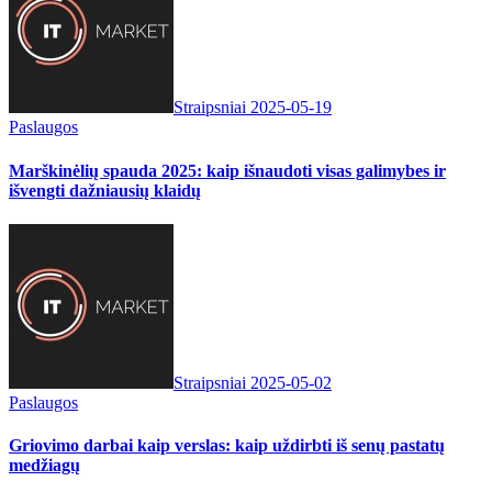
Straipsniai
2025-05-19
Paslaugos
Marškinėlių spauda 2025: kaip išnaudoti visas galimybes ir
išvengti dažniausių klaidų
Straipsniai
2025-05-02
Paslaugos
Griovimo darbai kaip verslas: kaip uždirbti iš senų pastatų
medžiagų