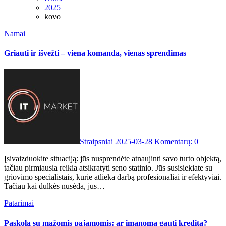
2025
kovo
Namai
Griauti ir išvežti – viena komanda, vienas sprendimas
Straipsniai
2025-03-28
Komentarų: 0
Įsivaizduokite situaciją: jūs nusprendėte atnaujinti savo turto objektą,
tačiau pirmiausia reikia atsikratyti seno statinio. Jūs susisiekiate su
griovimo specialistais, kurie atlieka darbą profesionaliai ir efektyviai.
Tačiau kai dulkės nusėda, jūs…
Patarimai
Paskola su mažomis pajamomis: ar įmanoma gauti kreditą?