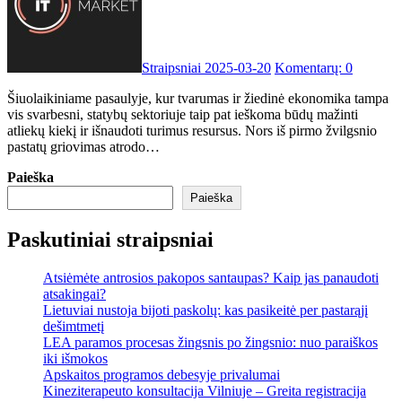
Straipsniai
2025-03-20
Komentarų: 0
Šiuolaikiniame pasaulyje, kur tvarumas ir žiedinė ekonomika tampa
vis svarbesni, statybų sektoriuje taip pat ieškoma būdų mažinti
atliekų kiekį ir išnaudoti turimus resursus. Nors iš pirmo žvilgsnio
pastatų griovimas atrodo…
Paieška
Paieška
Paskutiniai straipsniai
Atsiėmėte antrosios pakopos santaupas? Kaip jas panaudoti
atsakingai?
Lietuviai nustoja bijoti paskolų: kas pasikeitė per pastarąjį
dešimtmetį
LEA paramos procesas žingsnis po žingsnio: nuo paraiškos
iki išmokos
Apskaitos programos debesyje privalumai
Kineziterapeuto konsultacija Vilniuje – Greita registracija