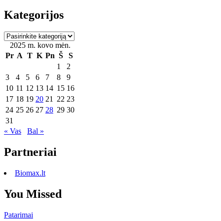
Kategorijos
Kategorijos
2025 m. kovo mėn.
Pr
A
T
K
Pn
Š
S
1
2
3
4
5
6
7
8
9
10
11
12
13
14
15
16
17
18
19
20
21
22
23
24
25
26
27
28
29
30
31
« Vas
Bal »
Partneriai
Biomax.lt
You Missed
Patarimai