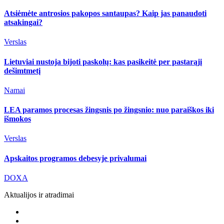
Atsiėmėte antrosios pakopos santaupas? Kaip jas panaudoti
atsakingai?
Verslas
Lietuviai nustoja bijoti paskolų: kas pasikeitė per pastarąjį
dešimtmetį
Namai
LEA paramos procesas žingsnis po žingsnio: nuo paraiškos iki
išmokos
Verslas
Apskaitos programos debesyje privalumai
DOXA
Aktualijos ir atradimai