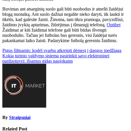
Buvimas ant atsarginių suolo gali būti nuobodus ir atnešti žaidėjui
blogą nuotaiką. Ant suolo dažnai negalite nieko daryti, tik laukti ir
tikėtis, kad galėsite žaisti. Žinoma, tam tikra pramoga, pavyzdžiui,
žaidimo įvykių aptarimas, žiūrėjimas į išmanųjį telefoną,
Optibet
Žaidimai ar kiti žaidimai telefone gali būti būdas išvengti
nuobodulio. Tačiau jei futbolas bus geresnis, visi žaidėjai turės
pakankamai laiko žaisti. Padarykime futbolą geresniu žaidimu.
Navigacija
Pigus šiltnamis: kodėl svarbu atkreipti dėmesį į dangos medžiagą
Kokią turinio valdymo sistemą pasirinkti savo elektroninei
tarp
parduotuvei: išsamus gidas naujokams
įrašų
By
Straipsniai
Related Post