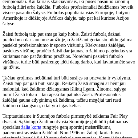
čempionatai. Kai kuriais skaičiavimais, iki pusės pasaulio žmonių
futbolą žiūri arba žaidžia. Futbolas profesionaliai žaidžiamas beveik
visose pasaulio šalyse. Futbolas populiariausias Europoje, Lotynų
Amerikoje ir didžiojoje Afrikos dalyje, taip pat kai kuriose Azijos
šalyse.
Žaisti futbolą taip pat smagu kaip hobis. Žaisti futbolą dažnai
pradedama dar jauname amžiuje, o žaidžiant geriausiu būdu galima
pasiekti profesionalumo ir sporto viršūnių. Kiekvienas žaidėjas,
pasiekęs viršūnę, pradėjo žaisti dar jaunas, o žaidimo pagrindas yra
kuriamas nuo pat žaidimo pradžios. Norėdami pasiekti futbolo
viršūnes, turite būti pasirengę įdėti daug darbo, kad lavintumėte savo
įgūdžius.
Tačiau grojimas nebūtinai turi būti susijęs su prievarta ir vykdymu.
Žaisti taip pat gali būti smagu. Reikėtų žaisti smagiai ar bent jau
maloniai, kad žaidimo džiaugsmas išliktų ilgam. Žinoma, sąlyga
norint žaisti toliau – tau apskritai patinka žaisti. Profesionalūs
žaidėjai gauna atlyginimą už žaidimą, tačiau mėgėjai turi rasti
žaidimo džiaugsmą, o tai yra ilgas kelias.
Tarptautiniame ir Suomijos futbole pirmenybė teikiama Fair Play
dvasiai. Sąžiningo žaidimo dvasia Suomijoje gali būti platinamas
specialus
žalia korta
rungtyje gerą sportinį meistriškumą
pademonstravusiam žaidėjui. Nuo 1996 m. žalioji korta buvo