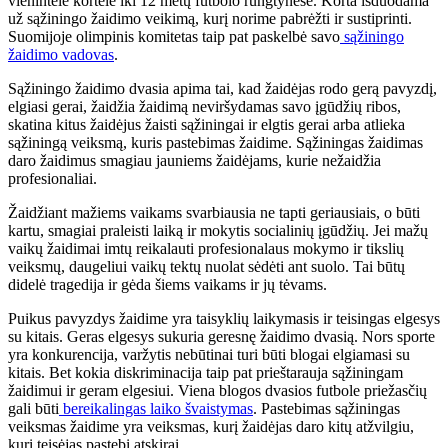
vienintelė kortelė iki 12 metų futbolo rungtynėse. Korta išduodama
už sąžiningo žaidimo veikimą, kurį norime pabrėžti ir sustiprinti.
Suomijoje olimpinis komitetas taip pat paskelbė savo
sąžiningo
žaidimo vadovas
.
Sąžiningo žaidimo dvasia apima tai, kad žaidėjas rodo gerą pavyzdį,
elgiasi gerai, žaidžia žaidimą neviršydamas savo įgūdžių ribos,
skatina kitus žaidėjus žaisti sąžiningai ir elgtis gerai arba atlieka
sąžiningą veiksmą, kuris pastebimas žaidime. Sąžiningas žaidimas
daro žaidimus smagiau jauniems žaidėjams, kurie nežaidžia
profesionaliai.
Žaidžiant mažiems vaikams svarbiausia ne tapti geriausiais, o būti
kartu, smagiai praleisti laiką ir mokytis socialinių įgūdžių. Jei mažų
vaikų žaidimai imtų reikalauti profesionalaus mokymo ir tikslių
veiksmų, daugeliui vaikų tektų nuolat sėdėti ant suolo. Tai būtų
didelė tragedija ir gėda šiems vaikams ir jų tėvams.
Puikus pavyzdys žaidime yra taisyklių laikymasis ir teisingas elgesys
su kitais. Geras elgesys sukuria geresnę žaidimo dvasią. Nors sporte
yra konkurencija, varžytis nebūtinai turi būti blogai elgiamasi su
kitais. Bet kokia diskriminacija taip pat prieštarauja sąžiningam
žaidimui ir geram elgesiui. Viena blogos dvasios futbole priežasčių
gali būti
bereikalingas laiko švaistymas
. Pastebimas sąžiningas
veiksmas žaidime yra veiksmas, kurį žaidėjas daro kitų atžvilgiu,
kurį teisėjas pastebi atskirai.