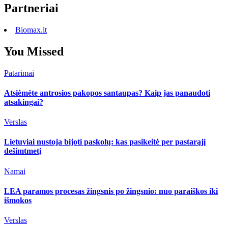
Partneriai
Biomax.lt
You Missed
Patarimai
Atsiėmėte antrosios pakopos santaupas? Kaip jas panaudoti
atsakingai?
Verslas
Lietuviai nustoja bijoti paskolų: kas pasikeitė per pastarąjį
dešimtmetį
Namai
LEA paramos procesas žingsnis po žingsnio: nuo paraiškos iki
išmokos
Verslas