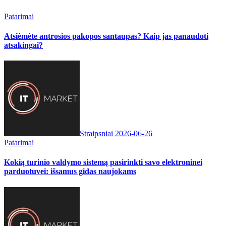
Patarimai
Atsiėmėte antrosios pakopos santaupas? Kaip jas panaudoti
atsakingai?
Straipsniai
2026-06-26
Patarimai
Kokią turinio valdymo sistemą pasirinkti savo elektroninei
parduotuvei: išsamus gidas naujokams