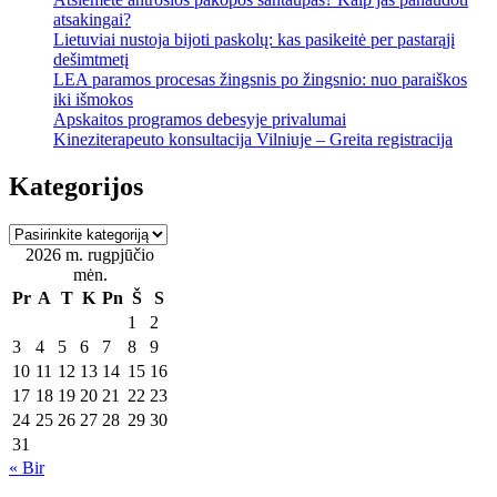
atsakingai?
Lietuviai nustoja bijoti paskolų: kas pasikeitė per pastarąjį
dešimtmetį
LEA paramos procesas žingsnis po žingsnio: nuo paraiškos
iki išmokos
Apskaitos programos debesyje privalumai
Kineziterapeuto konsultacija Vilniuje – Greita registracija
Kategorijos
Kategorijos
2026 m. rugpjūčio
mėn.
Pr
A
T
K
Pn
Š
S
1
2
3
4
5
6
7
8
9
10
11
12
13
14
15
16
17
18
19
20
21
22
23
24
25
26
27
28
29
30
31
« Bir