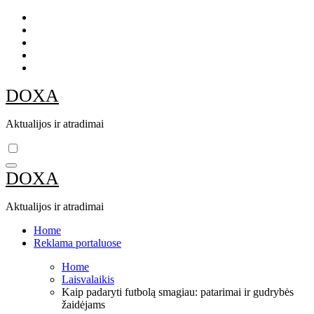
Skip
to
content
DOXA
Aktualijos ir atradimai
DOXA
Aktualijos ir atradimai
Home
Reklama portaluose
Home
Laisvalaikis
Kaip padaryti futbolą smagiau: patarimai ir gudrybės
žaidėjams