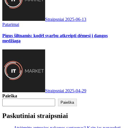
Straipsniai
2025-06-13
Patarimai
Pigus šiltnamis: kodėl svarbu atkreipti dėmesį į dangos
medžiagą
Straipsniai
2025-04-29
Paieška
Paieška
Paskutiniai straipsniai
Atsiėmėte antrosios pakopos santaupas? Kaip jas panaudoti