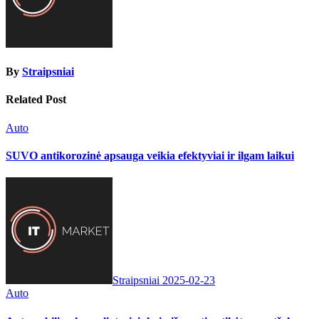
By
Straipsniai
Related Post
Auto
SUVO antikorozinė apsauga veikia efektyviai ir ilgam laikui
Straipsniai
2025-02-23
Auto