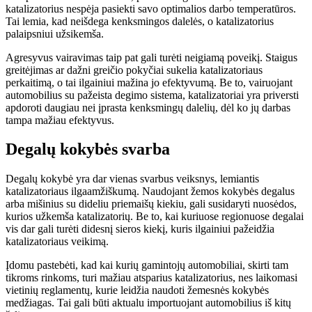
katalizatorius nespėja pasiekti savo optimalios darbo temperatūros.
Tai lemia, kad neišdega kenksmingos dalelės, o katalizatorius
palaipsniui užsikemša.
Agresyvus vairavimas taip pat gali turėti neigiamą poveikį. Staigus
greitėjimas ar dažni greičio pokyčiai sukelia katalizatoriaus
perkaitimą, o tai ilgainiui mažina jo efektyvumą. Be to, vairuojant
automobilius su pažeista degimo sistema, katalizatoriai yra priversti
apdoroti daugiau nei įprasta kenksmingų dalelių, dėl ko jų darbas
tampa mažiau efektyvus.
Degalų kokybės svarba
Degalų kokybė yra dar vienas svarbus veiksnys, lemiantis
katalizatoriaus ilgaamžiškumą. Naudojant žemos kokybės degalus
arba mišinius su dideliu priemaišų kiekiu, gali susidaryti nuosėdos,
kurios užkemša katalizatorių. Be to, kai kuriuose regionuose degalai
vis dar gali turėti didesnį sieros kiekį, kuris ilgainiui pažeidžia
katalizatoriaus veikimą.
Įdomu pastebėti, kad kai kurių gamintojų automobiliai, skirti tam
tikroms rinkoms, turi mažiau atsparius katalizatorius, nes laikomasi
vietinių reglamentų, kurie leidžia naudoti žemesnės kokybės
medžiagas. Tai gali būti aktualu importuojant automobilius iš kitų