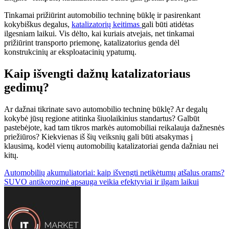
Tinkamai prižiūrint automobilio techninę būklę ir pasirenkant
kokybiškus degalus,
katalizatorių keitimas
gali būti atidėtas
ilgesniam laikui. Vis dėlto, kai kuriais atvejais, net tinkamai
prižiūrint transporto priemonę, katalizatorius genda dėl
konstrukcinių ar eksploatacinių ypatumų.
Kaip išvengti dažnų katalizatoriaus
gedimų?
Ar dažnai tikrinate savo automobilio techninę būklę? Ar degalų
kokybė jūsų regione atitinka šiuolaikinius standartus? Galbūt
pastebėjote, kad tam tikros markės automobiliai reikalauja dažnesnės
priežiūros? Kiekvienas iš šių veiksnių gali būti atsakymas į
klausimą, kodėl vienų automobilių katalizatoriai genda dažniau nei
kitų.
Navigacija
Automobilių akumuliatoriai: kaip išvengti netikėtumų atšalus orams?
SUVO antikorozinė apsauga veikia efektyviai ir ilgam laikui
tarp
įrašų