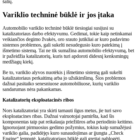
šalių.
Variklio techninė būklė ir jos įtaka
Automobilio variklio techninė būklė tiesiogiai susijusi su
katalizatoriaus darbo efektyvumu. Gedimai, tokie kaip netinkamai
veikiančios degimo žvakės, oro srauto jutikliai ar kuro padavimo
sistemos problemos, gali sukelti nesudegusio kuro patekimą į
išmetimo sistemą. Tai ne tik sumažina automobilio efektyvumą, bet
ir pažeidžia katalizatorių, kuris turi apdoroti didesnį kenksmingų
medžiagų kiekį.
Be to, variklio alyvos nuotėkis į išmetimo sistemą gali sukelti
katalizatoriaus perkaitimą arba jo užsikimšimą. Šios problemos
dažnai pasitaiko senesniuose automobiliuose, kurių variklio
sandarumas nėra pakankamas.
Katalizatorių eksploatacinės ribos
Nors katalizatoriai yra skirti tarnauti ilgus metus, jie turi savo
eksploatacines ribas. Dažnai vairuotojai pamiršta, kad šis
komponentas taip pat reikalauja priežiūros arba periodinio keitimo.
Ignoruojant pirmuosius gedimo požymius, tokius kaip sumažėjusi
variklio galia, padidėjęs kuro sunaudojimas ar įjungta „Check
Engine“ lemputė, katalizatoriaus būklė gali greitai pablogėti.