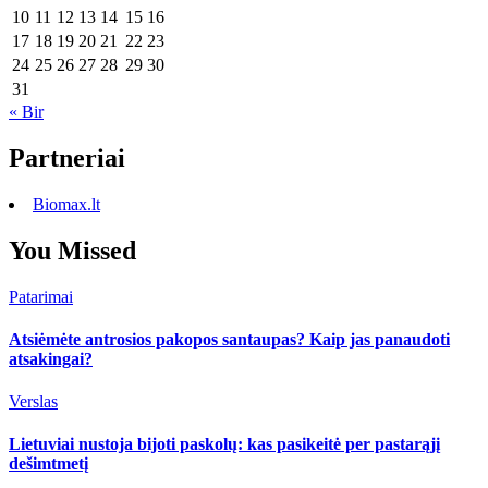
10
11
12
13
14
15
16
17
18
19
20
21
22
23
24
25
26
27
28
29
30
31
« Bir
Partneriai
Biomax.lt
You Missed
Patarimai
Atsiėmėte antrosios pakopos santaupas? Kaip jas panaudoti
atsakingai?
Verslas
Lietuviai nustoja bijoti paskolų: kas pasikeitė per pastarąjį
dešimtmetį