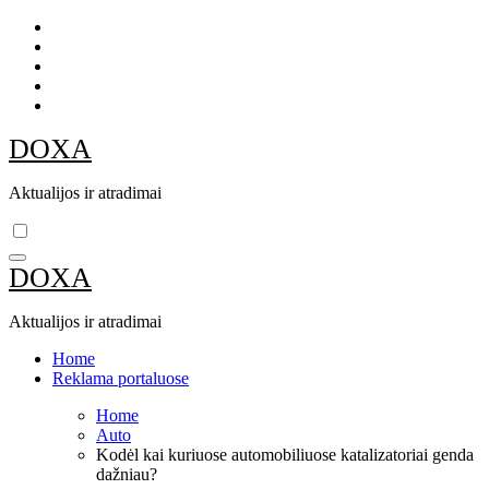
Skip
to
content
DOXA
Aktualijos ir atradimai
DOXA
Aktualijos ir atradimai
Home
Reklama portaluose
Home
Auto
Kodėl kai kuriuose automobiliuose katalizatoriai genda
dažniau?