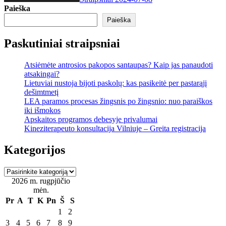
Paieška
Paieška
Paskutiniai straipsniai
Atsiėmėte antrosios pakopos santaupas? Kaip jas panaudoti
atsakingai?
Lietuviai nustoja bijoti paskolų: kas pasikeitė per pastarąjį
dešimtmetį
LEA paramos procesas žingsnis po žingsnio: nuo paraiškos
iki išmokos
Apskaitos programos debesyje privalumai
Kineziterapeuto konsultacija Vilniuje – Greita registracija
Kategorijos
Kategorijos
2026 m. rugpjūčio
mėn.
Pr
A
T
K
Pn
Š
S
1
2
3
4
5
6
7
8
9