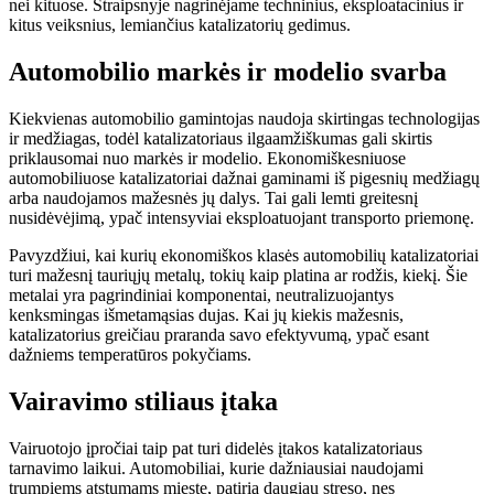
nei kituose. Straipsnyje nagrinėjame techninius, eksploatacinius ir
kitus veiksnius, lemiančius katalizatorių gedimus.
Automobilio markės ir modelio svarba
Kiekvienas automobilio gamintojas naudoja skirtingas technologijas
ir medžiagas, todėl katalizatoriaus ilgaamžiškumas gali skirtis
priklausomai nuo markės ir modelio. Ekonomiškesniuose
automobiliuose katalizatoriai dažnai gaminami iš pigesnių medžiagų
arba naudojamos mažesnės jų dalys. Tai gali lemti greitesnį
nusidėvėjimą, ypač intensyviai eksploatuojant transporto priemonę.
Pavyzdžiui, kai kurių ekonomiškos klasės automobilių katalizatoriai
turi mažesnį tauriųjų metalų, tokių kaip platina ar rodžis, kiekį. Šie
metalai yra pagrindiniai komponentai, neutralizuojantys
kenksmingas išmetamąsias dujas. Kai jų kiekis mažesnis,
katalizatorius greičiau praranda savo efektyvumą, ypač esant
dažniems temperatūros pokyčiams.
Vairavimo stiliaus įtaka
Vairuotojo įpročiai taip pat turi didelės įtakos katalizatoriaus
tarnavimo laikui. Automobiliai, kurie dažniausiai naudojami
trumpiems atstumams mieste, patiria daugiau streso, nes