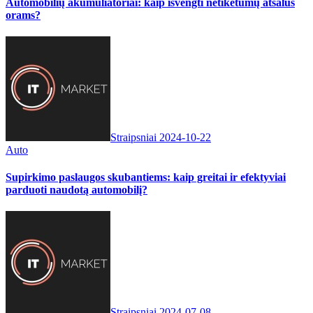
Automobilių akumuliatoriai: kaip išvengti netikėtumų atšalus
orams?
Straipsniai
2024-10-22
Auto
Supirkimo paslaugos skubantiems: kaip greitai ir efektyviai
parduoti naudotą automobilį?
Straipsniai
2024-07-08