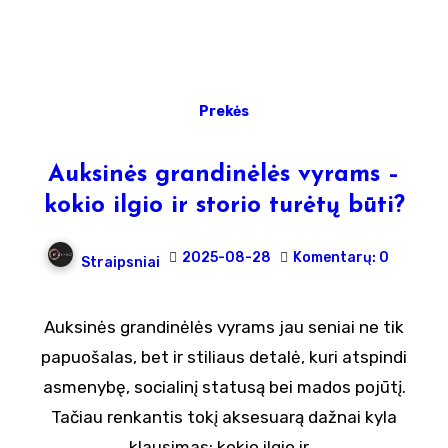
Prekės
Auksinės grandinėlės vyrams –
kokio ilgio ir storio turėtų būti?
2025-08-28
Komentarų: 0
Straipsniai
Auksinės grandinėlės vyrams jau seniai ne tik
papuošalas, bet ir stiliaus detalė, kuri atspindi
asmenybę, socialinį statusą bei mados pojūtį.
Tačiau renkantis tokį aksesuarą dažnai kyla
klausimas: kokio ilgio ir…