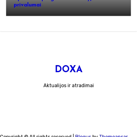
privalumai
DOXA
Aktualijos ir atradimai
Copyright © All rights reserved
|
Blogus
by
Themeansar
.