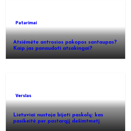
Patarimai
Atsiėmėte antrosios pakopos santaupas?
Kaip jas panaudoti atsakingai?
Verslas
Lietuviai nustoja bijoti paskolų: kas
pasikeitė per pastarąjį dešimtmetį