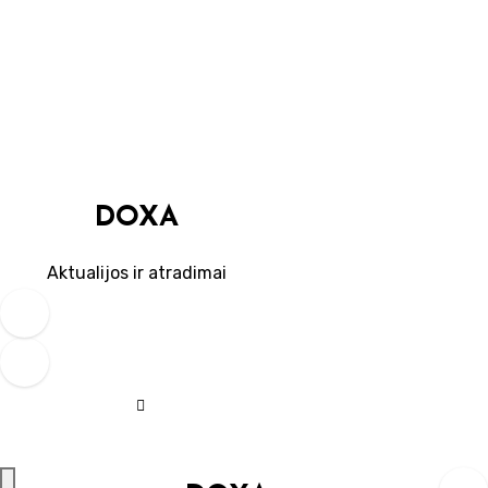
Skip
to
content
DOXA
Aktualijos ir atradimai