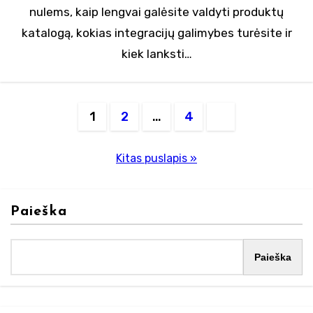
nulems, kaip lengvai galėsite valdyti produktų
katalogą, kokias integracijų galimybes turėsite ir
kiek lanksti…
Įrašų
1
2
…
4
puslapiavimas
Kitas puslapis »
Paieška
Paieška