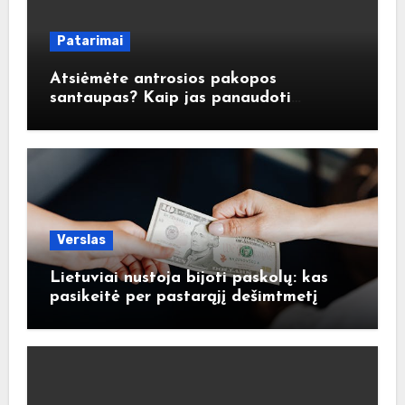
Patarimai
Atsiėmėte antrosios pakopos
santaupas? Kaip jas panaudoti
atsakingai?
Verslas
Lietuviai nustoja bijoti paskolų: kas
pasikeitė per pastarąjį dešimtmetį