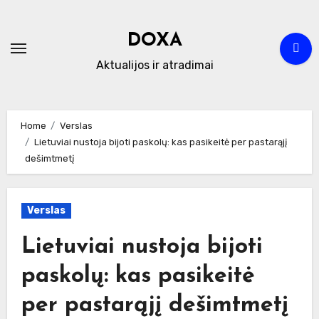
Skip
to
DOXA
content
Aktualijos ir atradimai
Home
Verslas
Lietuviai nustoja bijoti paskolų: kas pasikeitė per pastarąjį
dešimtmetį
Verslas
Lietuviai nustoja bijoti
paskolų: kas pasikeitė
per pastarąjį dešimtmetį