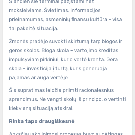
Šiandien šie terminai pažįstami net
moksleiviams. Švietimas, informacijos
prieinamumas, asmeninių finansų kultūra – visa
tai pakeitė situaciją.
Žmonės pradėjo suvokti skirtumą tarp blogos ir
geros skolos. Bloga skola – vartojimo kreditas
impulsyviam pirkiniui, kurio vertė krenta. Gera
skola – investicija į turtą, kuris generuoja
pajamas ar auga vertėje.
Šis supratimas leidžia priimti racionalesnius
sprendimus. Ne vengti skolų iš principo, o vertinti
kiekvieną situaciją atskirai.
Rinka tapo draugiškesnė
Anksčiau skolinimosi procesas buvo sudėtingas