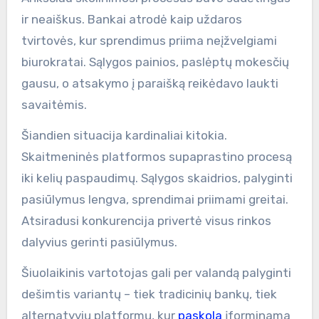
ir neaiškus. Bankai atrodė kaip uždaros
tvirtovės, kur sprendimus priima neįžvelgiami
biurokratai. Sąlygos painios, paslėptų mokesčių
gausu, o atsakymo į paraišką reikėdavo laukti
savaitėmis.
Šiandien situacija kardinaliai kitokia.
Skaitmeninės platformos supaprastino procesą
iki kelių paspaudimų. Sąlygos skaidrios, palyginti
pasiūlymus lengva, sprendimai priimami greitai.
Atsiradusi konkurencija privertė visus rinkos
dalyvius gerinti pasiūlymus.
Šiuolaikinis vartotojas gali per valandą palyginti
dešimtis variantų – tiek tradicinių bankų, tiek
alternatyvių platformų, kur
paskola
įforminama