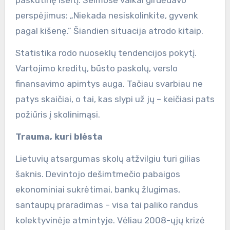
paskutinę išeitį. Šeimose vaikai girdėdavo
perspėjimus: „Niekada nesiskolinkite, gyvenk
pagal kišenę.” Šiandien situacija atrodo kitaip.
Statistika rodo nuoseklų tendencijos pokytį.
Vartojimo kreditų, būsto paskolų, verslo
finansavimo apimtys auga. Tačiau svarbiau ne
patys skaičiai, o tai, kas slypi už jų – keičiasi pats
požiūris į skolinimąsi.
Trauma, kuri blėsta
Lietuvių atsargumas skolų atžvilgiu turi gilias
šaknis. Devintojo dešimtmečio pabaigos
ekonominiai sukrėtimai, bankų žlugimas,
santaupų praradimas – visa tai paliko randus
kolektyvinėje atmintyje. Vėliau 2008-ųjų krizė