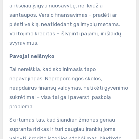
anksčiau įsigyti nuosavybę, nei leidžia
santaupos. Verslo finansavimas – pradėti ar
plėsti veiklą, neatidedant galimybių metams.
Vartojimo kreditas – išlyginti pajamų ir išlaidų
svyravimus.
Pavojai neišnyko
Tai nereiškia, kad skolinimasis tapo
nepavojingas. Neproporcingos skolos,
neapdairus finansų valdymas, netikėti gyvenimo
sukrėtimai – visa tai gali paversti paskolą
problema.
Skirtumas tas, kad šiandien žmonės geriau
supranta rizikas ir turi daugiau įrankių joms
valdyti. Kredito istorijos stebėjimas, biudžeto