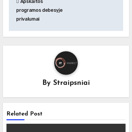
Apskaitos
tarp
programos debesyje
įrašų
privalumai
By
Straipsniai
Related Post