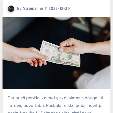
By
Straipsniai
2025-12-30
Dar prieš penkiolika metų skolinimasis daugeliui
lietuvių buvo tabu. Paskola reiškė bėdą, neviltį,