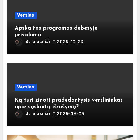
Verslas
Apskaitos programos debesyje
privalumai
Straipsniai
2025-10-23
Verslas
Ką turi žinoti pradedantysis verslininkas
apie sąskaitų išrašymą?
Straipsniai
2025-06-05