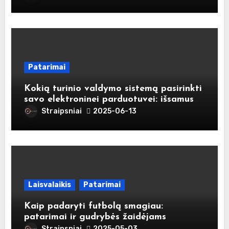
Patarimai
Kokią turinio valdymo sistemą pasirinkti
savo elektroninei parduotuvei: išsamus
gidas naujokams
Straipsniai
2025-06-13
Laisvalaikis
Patarimai
Kaip padaryti futbolą smagiau:
patarimai ir gudrybės žaidėjams
Straipsniai
2025-05-03