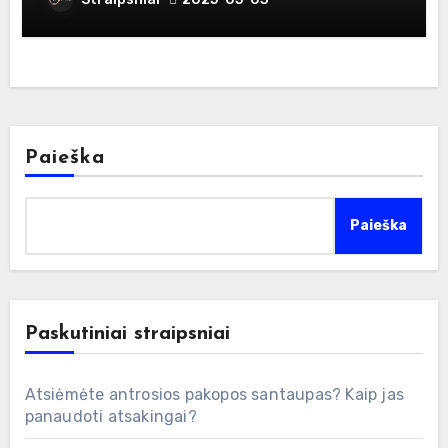
Paieška
Paieška
Paskutiniai straipsniai
Atsiėmėte antrosios pakopos santaupas? Kaip jas
panaudoti atsakingai?