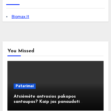
Biomax.lt
You Missed
Patarimai
Atsiėmėte antrosios pakopos
santaupas? Kaip jas panaudoti
atsakingai?