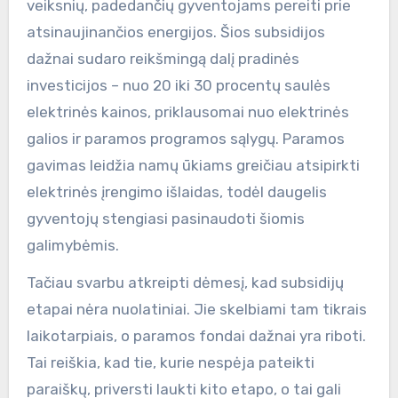
veiksnių, padedančių gyventojams pereiti prie
atsinaujinančios energijos. Šios subsidijos
dažnai sudaro reikšmingą dalį pradinės
investicijos – nuo 20 iki 30 procentų saulės
elektrinės kainos, priklausomai nuo elektrinės
galios ir paramos programos sąlygų. Paramos
gavimas leidžia namų ūkiams greičiau atsipirkti
elektrinės įrengimo išlaidas, todėl daugelis
gyventojų stengiasi pasinaudoti šiomis
galimybėmis.
Tačiau svarbu atkreipti dėmesį, kad subsidijų
etapai nėra nuolatiniai. Jie skelbiami tam tikrais
laikotarpiais, o paramos fondai dažnai yra riboti.
Tai reiškia, kad tie, kurie nespėja pateikti
paraiškų, priversti laukti kito etapo, o tai gali