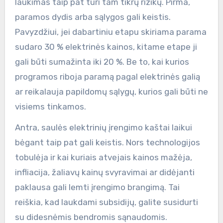
laukimas taip pat turi tam tikrų rizikų. Pirma,
paramos dydis arba sąlygos gali keistis.
Pavyzdžiui, jei dabartiniu etapu skiriama parama
sudaro 30 % elektrinės kainos, kitame etape ji
gali būti sumažinta iki 20 %. Be to, kai kurios
programos riboja paramą pagal elektrinės galią
ar reikalauja papildomų sąlygų, kurios gali būti ne
visiems tinkamos.
Antra, saulės elektrinių įrengimo kaštai laikui
bėgant taip pat gali keistis. Nors technologijos
tobulėja ir kai kuriais atvejais kainos mažėja,
infliacija, žaliavų kainų svyravimai ar didėjanti
paklausa gali lemti įrengimo brangimą. Tai
reiškia, kad laukdami subsidijų, galite susidurti
su didesnėmis bendromis sąnaudomis.