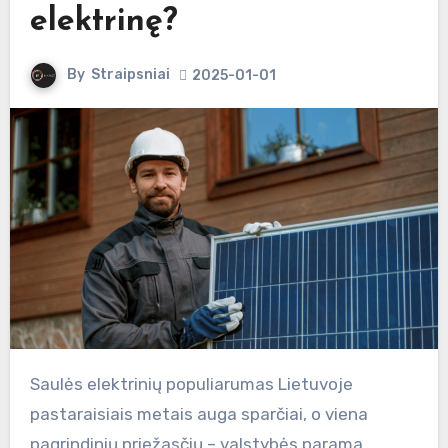
elektrinę?
By
Straipsniai
2025-01-01
Saulės elektrinių populiarumas Lietuvoje
pastaraisiais metais auga sparčiai, o viena
pagrindinių priežasčių – valstybės parama,