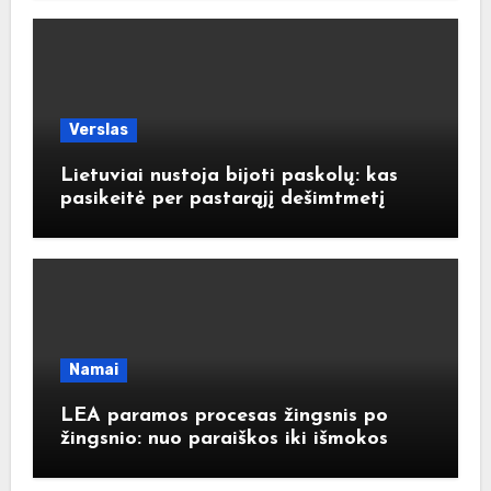
Verslas
Lietuviai nustoja bijoti paskolų: kas
pasikeitė per pastarąjį dešimtmetį
Namai
LEA paramos procesas žingsnis po
žingsnio: nuo paraiškos iki išmokos