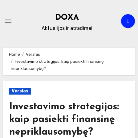
Skip
to
DOXA
content
Aktualijos ir atradimai
Home
Verslas
Investavimo strategijos: kaip pasiekti finansinę
nepriklausomybę?
Verslas
Investavimo strategijos:
kaip pasiekti finansinę
nepriklausomybę?