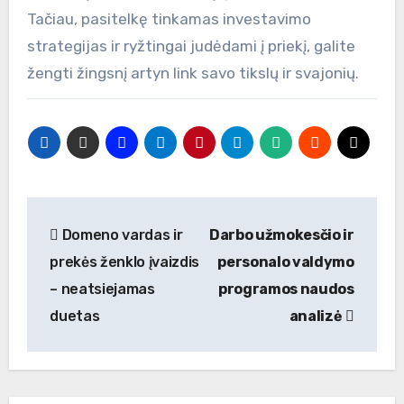
Tačiau, pasitelkę tinkamas investavimo
strategijas ir ryžtingai judėdami į priekį, galite
žengti žingsnį artyn link savo tikslų ir svajonių.
Navigacija
Domeno vardas ir
Darbo užmokesčio ir
tarp
prekės ženklo įvaizdis
personalo valdymo
įrašų
– neatsiejamas
programos naudos
duetas
analizė