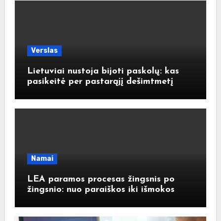
Verslas
Lietuviai nustoja bijoti paskolų: kas
pasikeitė per pastarąjį dešimtmetį
Namai
LEA paramos procesas žingsnis po
žingsnio: nuo paraiškos iki išmokos