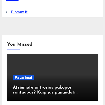
Biomax.lt
You Missed
Patarimai
Atsiėmėte antrosios pakopos
santaupas? Kaip jas panaudoti
atsakingai?