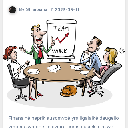
By
Straipsniai
2023-08-11
Finansinė nepriklausomybė yra ilgalaikė daugelio
žmonių svajonė, leidžianti jums pasiekti laisvę