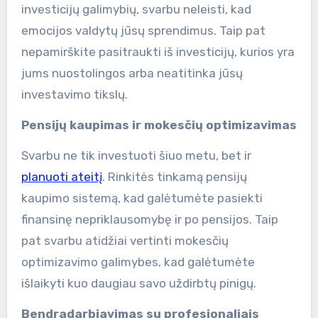
investicijų galimybių, svarbu neleisti, kad
emocijos valdytų jūsų sprendimus. Taip pat
nepamirškite pasitraukti iš investicijų, kurios yra
jums nuostolingos arba neatitinka jūsų
investavimo tikslų.
Pensijų kaupimas ir mokesčių optimizavimas
Svarbu ne tik investuoti šiuo metu, bet ir
planuoti ateitį
. Rinkitės tinkamą pensijų
kaupimo sistemą, kad galėtumėte pasiekti
finansinę nepriklausomybę ir po pensijos. Taip
pat svarbu atidžiai vertinti mokesčių
optimizavimo galimybes, kad galėtumėte
išlaikyti kuo daugiau savo uždirbtų pinigų.
Bendradarbiavimas su profesionaliais