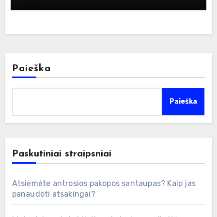
Paieška
Paieška
Paskutiniai straipsniai
Atsiėmėte antrosios pakopos santaupas? Kaip jas
panaudoti atsakingai?