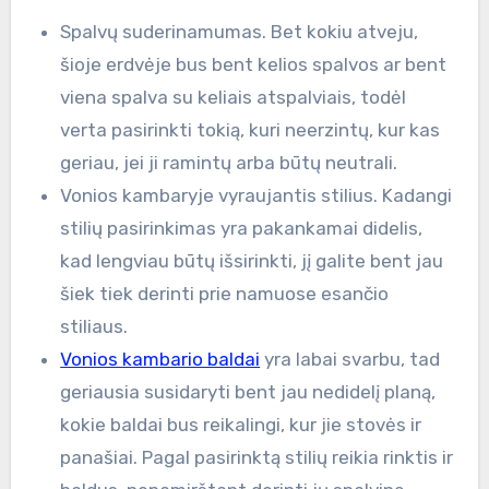
Spalvų suderinamumas. Bet kokiu atveju,
šioje erdvėje bus bent kelios spalvos ar bent
viena spalva su keliais atspalviais, todėl
verta pasirinkti tokią, kuri neerzintų, kur kas
geriau, jei ji ramintų arba būtų neutrali.
Vonios kambaryje vyraujantis stilius. Kadangi
stilių pasirinkimas yra pakankamai didelis,
kad lengviau būtų išsirinkti, jį galite bent jau
šiek tiek derinti prie namuose esančio
stiliaus.
Vonios kambario baldai
yra labai svarbu, tad
geriausia susidaryti bent jau nedidelį planą,
kokie baldai bus reikalingi, kur jie stovės ir
panašiai. Pagal pasirinktą stilių reikia rinktis ir