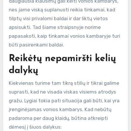
daugiausia klausimų gali kelti vonios kambarys,
nes jame viską suplanuoti reikia tinkamai, kad
tilptų visi privalomi baldai ir dar liktų vietos
apsisukti. Tad šiame straipsnyje norime
papasakoti, kaip tinkamai vonios kambaryje turi
būti pasirenkami baldai.
Reikėtų nepamiršti kelių
dalykų
Kiekvienas turime tam tikrą stilių ir tikrai galime
suprasti, kad ne visada viskas visiems atrodys
gražu. Lygiai tokia pati situacija gali būti, kai yra
įrenginėjamas vonios kambarys. Kad nebūtų
padaroma per daug klaidų, būtina atkreipti
dėmesį į šiuos dalykus: