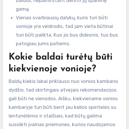
baldus, nepamirštant derinti jų spalvinę
gamą.
Vienas svarbiausių dalykų, kuris turi būti
vonioje yra veidrodis, tad jam vieta būtinai
turi būti palikta. Kuo jis bus didesnis, tuo bus
patogiau jums patiems.
Kokie baldai turėtų būti
kiekvienoje vonioje?
Baldų kiekis labai priklauso nuo vonios kambario
dydžio, tad skirtingais atvejais rekomendacijos
gali būti ne vienodos. Aišku, kiekviename vonios
kambaryje turi būti bent jau kelios spintelės su
lentynėlėmis ir stalčiais, kad būtų galima
susidėti įvairias priemones, kurios naudojamos