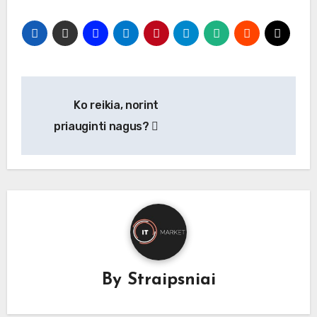
Navigacija
Ko reikia, norint
tarp
priauginti nagus?
įrašų
By
Straipsniai