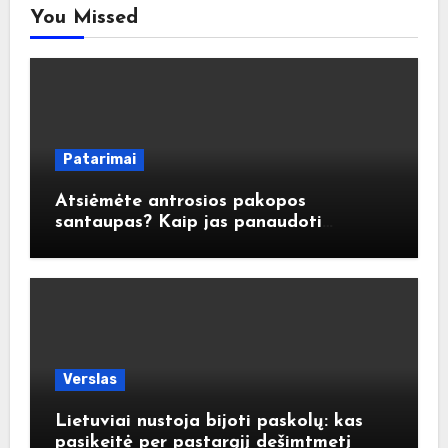
You Missed
Patarimai
Atsiėmėte antrosios pakopos
santaupas? Kaip jas panaudoti
atsakingai?
Verslas
Lietuviai nustoja bijoti paskolų: kas
pasikeitė per pastarąjį dešimtmetį