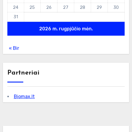
24
25
26
27
28
29
30
31
2026 m. rugpjūčio mėn.
« Bir
Partneriai
Biomax.lt