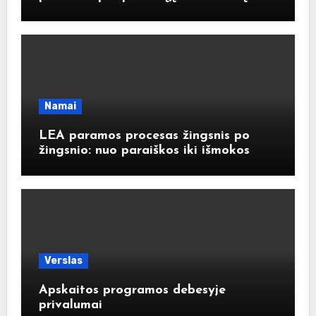
Namai
LEA paramos procesas žingsnis po
žingsnio: nuo paraiškos iki išmokos
Verslas
Apskaitos programos debesyje
privalumai