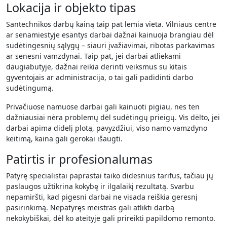
Lokacija ir objekto tipas
Santechnikos darbų kainą taip pat lemia vieta. Vilniaus centre
ar senamiestyje esantys darbai dažnai kainuoja brangiau dėl
sudėtingesnių sąlygų – siauri įvažiavimai, ribotas parkavimas
ar senesni vamzdynai. Taip pat, jei darbai atliekami
daugiabutyje, dažnai reikia derinti veiksmus su kitais
gyventojais ar administracija, o tai gali padidinti darbo
sudėtingumą.
Privačiuose namuose darbai gali kainuoti pigiau, nes ten
dažniausiai nėra problemų dėl sudėtingų prieigų. Vis dėlto, jei
darbai apima didelį plotą, pavyzdžiui, viso namo vamzdyno
keitimą, kaina gali gerokai išaugti.
Patirtis ir profesionalumas
Patyrę specialistai paprastai taiko didesnius tarifus, tačiau jų
paslaugos užtikrina kokybę ir ilgalaikį rezultatą. Svarbu
nepamiršti, kad pigesni darbai ne visada reiškia geresnį
pasirinkimą. Nepatyręs meistras gali atlikti darbą
nekokybiškai, dėl ko ateityje gali prireikti papildomo remonto.