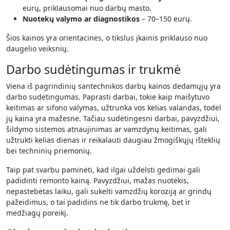
eurų, priklausomai nuo darbų masto.
Nuotekų valymo ar diagnostikos
– 70–150 eurų.
Šios kainos yra orientacinės, o tikslus įkainis priklauso nuo
daugelio veiksnių.
Darbo sudėtingumas ir trukmė
Viena iš pagrindinių santechnikos darbų kainos dedamųjų yra
darbo sudėtingumas. Paprasti darbai, tokie kaip maišytuvo
keitimas ar sifono valymas, užtrunka vos kelias valandas, todėl
jų kaina yra mažesnė. Tačiau sudėtingesni darbai, pavyzdžiui,
šildymo sistemos atnaujinimas ar vamzdynų keitimas, gali
užtrukti kelias dienas ir reikalauti daugiau žmogiškųjų išteklių
bei techninių priemonių.
Taip pat svarbu paminėti, kad ilgai uždelsti gedimai gali
padidinti remonto kainą. Pavyzdžiui, mažas nuotėkis,
nepastebėtas laiku, gali sukelti vamzdžių koroziją ar grindų
pažeidimus, o tai padidins ne tik darbo trukmę, bet ir
medžiagų poreikį.