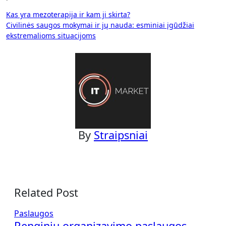
Navigacija
Kas yra mezoterapija ir kam ji skirta?
Civilinės saugos mokymai ir jų nauda: esminiai įgūdžiai
tarp
ekstremalioms situacijoms
įrašų
By
Straipsniai
Related Post
Paslaugos
Renginių organizavimo paslaugos