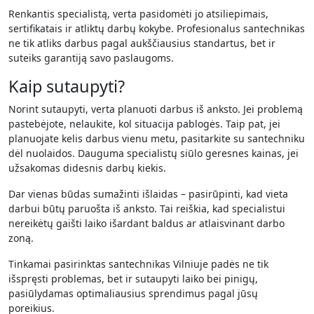
Renkantis specialistą, verta pasidomėti jo atsiliepimais,
sertifikatais ir atliktų darbų kokybe. Profesionalus santechnikas
ne tik atliks darbus pagal aukščiausius standartus, bet ir
suteiks garantiją savo paslaugoms.
Kaip sutaupyti?
Norint sutaupyti, verta planuoti darbus iš anksto. Jei problemą
pastebėjote, nelaukite, kol situacija pablogės. Taip pat, jei
planuojate kelis darbus vienu metu, pasitarkite su santechniku
dėl nuolaidos. Dauguma specialistų siūlo geresnes kainas, jei
užsakomas didesnis darbų kiekis.
Dar vienas būdas sumažinti išlaidas – pasirūpinti, kad vieta
darbui būtų paruošta iš anksto. Tai reiškia, kad specialistui
nereikėtų gaišti laiko išardant baldus ar atlaisvinant darbo
zoną.
Tinkamai pasirinktas santechnikas Vilniuje padės ne tik
išspręsti problemas, bet ir sutaupyti laiko bei pinigų,
pasiūlydamas optimaliausius sprendimus pagal jūsų
poreikius.