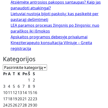
Atsiėmėte antrosios pakopos santaupas? Kaip jas
panaudoti atsakingai?
Lietuviai nustoja bijoti paskolų: kas pasikeitė per
pastarąjį dešimtmetį
LEA paramos procesas žingsnis po žingsnio: nuo
paraiškos iki išmokos
Apskaitos programos debesyje privalumai
Kineziterapeuto konsultacija Vilniuje – Greita
registracija
Kategorijos
Kategorijos
Pr
A
T
K
Pn
Š
S
1
2
3
4
5
6
7
8
9
10
11
12
13
14
15
16
17
18
19
20
21
22
23
24
25
26
27
28
29
30