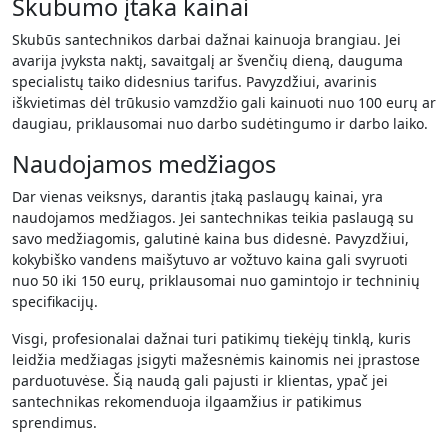
Skubumo įtaka kainai
Skubūs santechnikos darbai dažnai kainuoja brangiau. Jei
avarija įvyksta naktį, savaitgalį ar švenčių dieną, dauguma
specialistų taiko didesnius tarifus. Pavyzdžiui, avarinis
iškvietimas dėl trūkusio vamzdžio gali kainuoti nuo 100 eurų ar
daugiau, priklausomai nuo darbo sudėtingumo ir darbo laiko.
Naudojamos medžiagos
Dar vienas veiksnys, darantis įtaką paslaugų kainai, yra
naudojamos medžiagos. Jei santechnikas teikia paslaugą su
savo medžiagomis, galutinė kaina bus didesnė. Pavyzdžiui,
kokybiško vandens maišytuvo ar vožtuvo kaina gali svyruoti
nuo 50 iki 150 eurų, priklausomai nuo gamintojo ir techninių
specifikacijų.
Visgi, profesionalai dažnai turi patikimų tiekėjų tinklą, kuris
leidžia medžiagas įsigyti mažesnėmis kainomis nei įprastose
parduotuvėse. Šią naudą gali pajusti ir klientas, ypač jei
santechnikas rekomenduoja ilgaamžius ir patikimus
sprendimus.