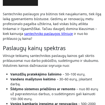
Santechniko paslaugos yra būtinos tiek naujakuriams, tiek ilgą
laiką gyvenantiems būstuose. Gedimų ar renovacijų metu
profesionalo pagalba užtikrina, kad viskas būtų atlikta
tinkamai ir ilgaamžiškai. Tačiau daugelį domina klausimas –
kiek kainuoja
santechniko paslaugos Vilniuje
ir nuo ko
priklauso jų kaina?
Paslaugų kainų spektras
Vilniuje teikiamų santechnikos paslaugų kainos gali skirtis
priklausomai nuo darbo pobūdžio, sudėtingumo ir skubumo.
Vidutinės kainos dažniausiai svyruoja nuo:
Vamzdžių pratekėjimo šalinimo
– 50–100 eurų.
Vandens maišytuvo keitimo
– 30–60 eurų, įskaitant
darbą.
Šildymo sistemos priežiūros ar remonto
– nuo 80 eurų
už paprastesnius darbus, o sudėtingesni gali kainuoti
150–300 eurų.
Vonios kambario įrengimo ar renovacijos
– 500–2000