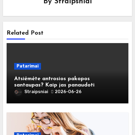
By
Straipsniai
Related Post
Patarimai
Atsiėmėte antrosios pakopos
santaupas? Kaip jas panaudoti
atsakingai?
Straipsniai
2026-06-26