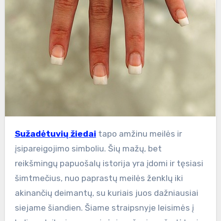
Sužadėtuvių žiedai
tapo amžinu meilės ir
įsipareigojimo simboliu. Šių mažų, bet
reikšmingų papuošalų istorija yra įdomi ir tęsiasi
šimtmečius, nuo paprastų meilės ženklų iki
akinančių deimantų, su kuriais juos dažniausiai
siejame šiandien. Šiame straipsnyje leisimės į