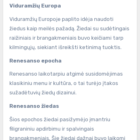
Viduramžių Europa
Viduramžių Europoje paplito idėja naudoti
žiedus kaip meilės pažadą. Žiedai su sudėtingais
raižiniais ir brangakmeniais buvo keičiami tarp
kilmingųjų, siekiant išreikšti ketinimą tuoktis.
Renesanso epocha
Renesanso laikotarpiu atgimė susidomėjimas
klasikiniu menu ir kultūra, o tai turėjo įtakos
sužadėtuvių žiedų dizainui.
Renesanso žiedas
Šios epochos žiedai pasižymėjo įmantriu
filigraniniu apdirbimu ir spalvingais
brangakmeniais. Šie žiedai dažnai buvo laikomi