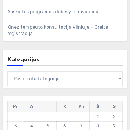
Apskaitos programos debesyje privalumai
Kineziterapeuto konsultacija Vilniuje – Greita
registracija
Kategorijos
Kategorijos
Pr
A
T
K
Pn
Š
S
1
2
3
4
5
6
7
8
9