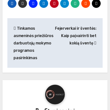
Navigacija
Tinkamos
Fejerverkai ir šventės:
tarp
asmeninės priežiūros
Kaip paįvairinti bet
įrašų
darbuotojų mokymo
kokią šventę
programos
pasirinkimas