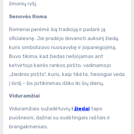
žmonių ryšį.
Senovės Roma
Romėnai perėmė šią tradiciją ir padarė ją
oficialesnę. Jie pradėjo dovanoti auksinį žiedą,
kuris simbolizavo nuosavybę ir įsipareigojimą.
Buvo tikima, kad žiedas nešiojamas ant
ketvirtojo kairės rankos piršto, vadinamojo
„žiedinio piršto”, kuris, kaip tikėta, tiesiogiai veda
į širdį – šis įsitikinimas išliko iki šių dienų.
Viduramžiai
Viduramžiais sužadėtuvių
i
žiedai
tapo
puošnesni, dažnai su sudėtingais raštais ir
brangakmeniais.