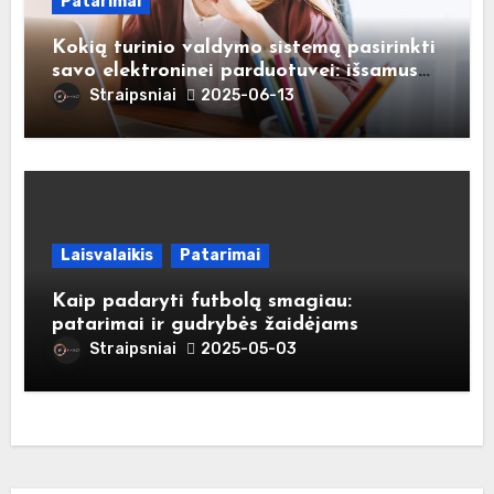
Patarimai
Kokią turinio valdymo sistemą pasirinkti
savo elektroninei parduotuvei: išsamus
gidas naujokams
Straipsniai
2025-06-13
Laisvalaikis
Patarimai
Kaip padaryti futbolą smagiau:
patarimai ir gudrybės žaidėjams
Straipsniai
2025-05-03