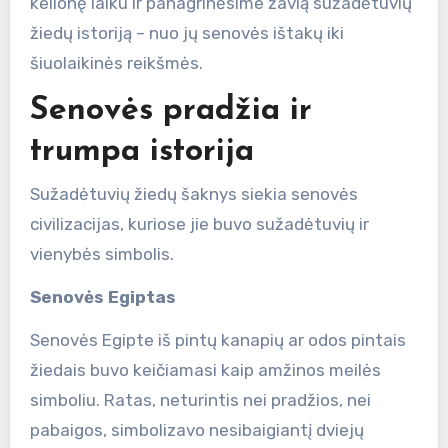
kelionę laiku ir panagrinėsime žavią sužadėtuvių
žiedų istoriją – nuo jų senovės ištakų iki
šiuolaikinės reikšmės.
Senovės pradžia ir
trumpa istorija
Sužadėtuvių žiedų šaknys siekia senovės
civilizacijas, kuriose jie buvo sužadėtuvių ir
vienybės simbolis.
Senovės Egiptas
Senovės Egipte iš pintų kanapių ar odos pintais
žiedais buvo keičiamasi kaip amžinos meilės
simboliu. Ratas, neturintis nei pradžios, nei
pabaigos, simbolizavo nesibaigiantį dviejų