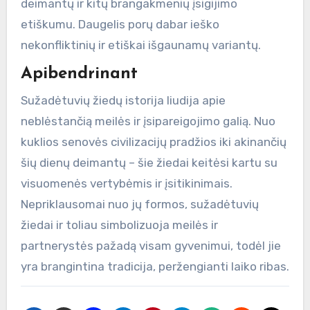
deimantų ir kitų brangakmenių įsigijimo
etiškumu. Daugelis porų dabar ieško
nekonfliktinių ir etiškai išgaunamų variantų.
Apibendrinant
Sužadėtuvių žiedų istorija liudija apie
neblėstančią meilės ir įsipareigojimo galią. Nuo
kuklios senovės civilizacijų pradžios iki akinančių
šių dienų deimantų – šie žiedai keitėsi kartu su
visuomenės vertybėmis ir įsitikinimais.
Nepriklausomai nuo jų formos, sužadėtuvių
žiedai ir toliau simbolizuoja meilės ir
partnerystės pažadą visam gyvenimui, todėl jie
yra brangintina tradicija, peržengianti laiko ribas.