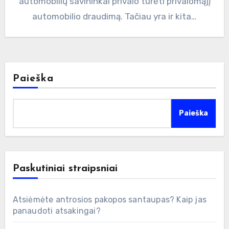
automobilių savininkai privalo turėti privalomąjį
automobilio draudimą. Tačiau yra ir kita…
Paieška
Paieška
Paskutiniai straipsniai
Atsiėmėte antrosios pakopos santaupas? Kaip jas
panaudoti atsakingai?