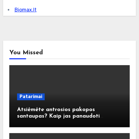
Biomax.lt
You Missed
Patarimai
Atsiėmėte antrosios pakopos
santaupas? Kaip jas panaudoti
atsakingai?