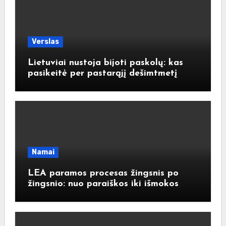
Verslas
Lietuviai nustoja bijoti paskolų: kas
pasikeitė per pastarąjį dešimtmetį
Namai
LEA paramos procesas žingsnis po
žingsnio: nuo paraiškos iki išmokos