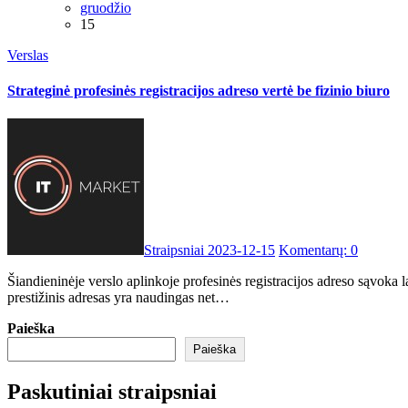
gruodžio
15
Verslas
Strateginė profesinės registracijos adreso vertė be fizinio biuro
Straipsniai
2023-12-15
Komentarų: 0
Šiandieninėje verslo aplinkoje profesinės registracijos adreso sąvoka labai pasikeitė. Įmonės, ypač tos, kurios savo registracijos adresui renkasi tokius kosmopolitiškus centrus kaip Vilnius, dažnai pastebi, kad
prestižinis adresas yra naudingas net…
Paieška
Paieška
Paskutiniai straipsniai