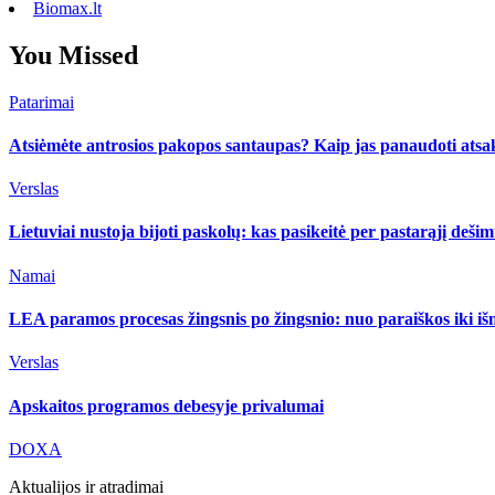
Biomax.lt
You Missed
Patarimai
Atsiėmėte antrosios pakopos santaupas? Kaip jas panaudoti atsa
Verslas
Lietuviai nustoja bijoti paskolų: kas pasikeitė per pastarąjį deši
Namai
LEA paramos procesas žingsnis po žingsnio: nuo paraiškos iki i
Verslas
Apskaitos programos debesyje privalumai
DOXA
Aktualijos ir atradimai