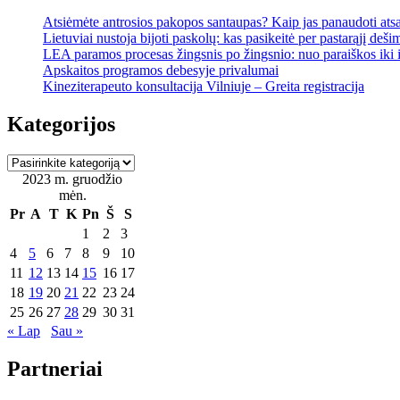
Atsiėmėte antrosios pakopos santaupas? Kaip jas panaudoti ats
Lietuviai nustoja bijoti paskolų: kas pasikeitė per pastarąjį deši
LEA paramos procesas žingsnis po žingsnio: nuo paraiškos iki
Apskaitos programos debesyje privalumai
Kineziterapeuto konsultacija Vilniuje – Greita registracija
Kategorijos
Kategorijos
2023 m. gruodžio
mėn.
Pr
A
T
K
Pn
Š
S
1
2
3
4
5
6
7
8
9
10
11
12
13
14
15
16
17
18
19
20
21
22
23
24
25
26
27
28
29
30
31
« Lap
Sau »
Partneriai