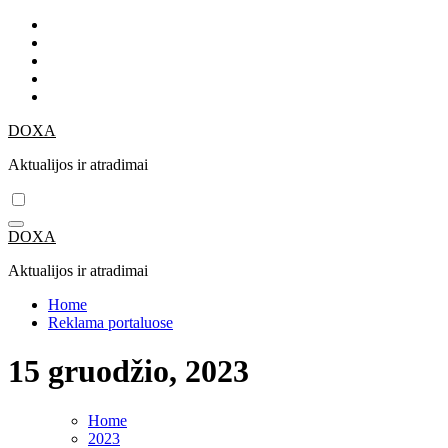
Skip
to
content
DOXA
Aktualijos ir atradimai
DOXA
Aktualijos ir atradimai
Home
Reklama portaluose
15 gruodžio, 2023
Home
2023