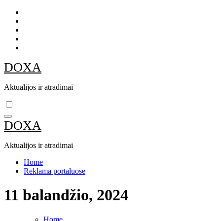
Skip
to
content
DOXA
Aktualijos ir atradimai
DOXA
Aktualijos ir atradimai
Home
Reklama portaluose
11 balandžio, 2024
Home