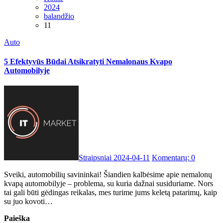
2024
balandžio
11
Auto
5 Efektyvūs Būdai Atsikratyti Nemalonaus Kvapo
Automobilyje
Straipsniai
2024-04-11
Komentarų: 0
Sveiki, automobilių savininkai! Šiandien kalbėsime apie nemalonų
kvapą automobilyje – problema, su kuria dažnai susiduriame. Nors
tai gali būti gėdingas reikalas, mes turime jums keletą patarimų, kaip
su juo kovoti…
Paieška