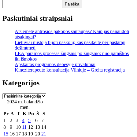
Paieška
Paskutiniai straipsniai
Atsiėmėte antrosios pakopos santaupas? Kaip jas panaudoti
atsakingai?
Lietuviai nustoja bijoti paskolų: kas pasikeitė per pastarąjį
dešimtmetį
LEA paramos procesas žingsnis po žingsnio: nuo paraiškos
iki išmokos
Apskaitos programos debesyje privalumai
Kineziterapeuto konsultacija Vilniuje – Greita registracija
Kategorijos
Kategorijos
2024 m. balandžio
mėn.
Pr
A
T
K
Pn
Š
S
1
2
3
4
5
6
7
8
9
10
11
12
13
14
15
16
17
18
19
20
21