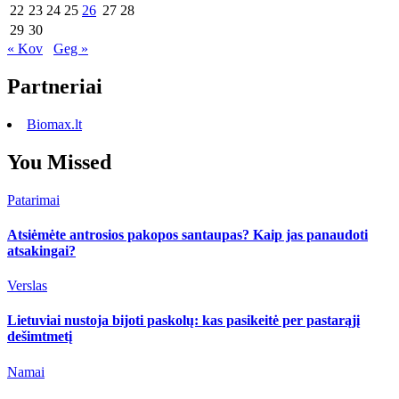
22
23
24
25
26
27
28
29
30
« Kov
Geg »
Partneriai
Biomax.lt
You Missed
Patarimai
Atsiėmėte antrosios pakopos santaupas? Kaip jas panaudoti
atsakingai?
Verslas
Lietuviai nustoja bijoti paskolų: kas pasikeitė per pastarąjį
dešimtmetį
Namai