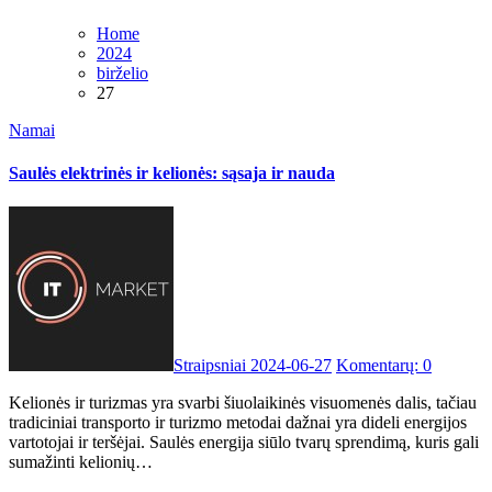
Home
2024
birželio
27
Namai
Saulės elektrinės ir kelionės: sąsaja ir nauda
Straipsniai
2024-06-27
Komentarų: 0
Kelionės ir turizmas yra svarbi šiuolaikinės visuomenės dalis, tačiau
tradiciniai transporto ir turizmo metodai dažnai yra dideli energijos
vartotojai ir teršėjai. Saulės energija siūlo tvarų sprendimą, kuris gali
sumažinti kelionių…