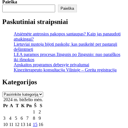
Paieška
Paieška
Paskutiniai straipsniai
Atsiėmėte antrosios pakopos santaupas? Kaip jas panaudoti
atsakingai?
Lietuviai nustoja bijoti paskolų: kas pasikeitė per pastarąjį
dešimtmetį
LEA paramos procesas žingsnis po žingsnio: nuo paraiškos
iki išmokos
Apskaitos programos debesyje privalumai
Kineziterapeuto konsultacija Vilniuje – Greita registracija
Kategorijos
Kategorijos
2024 m. birželio mėn.
Pr
A
T
K
Pn
Š
S
1
2
3
4
5
6
7
8
9
10
11
12
13
14
15
16