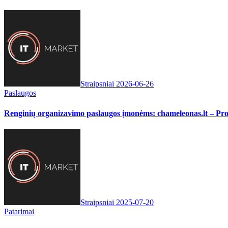
Straipsniai
2026-06-26
Paslaugos
Renginių organizavimo paslaugos įmonėms: chameleonas.lt – Pro
Straipsniai
2025-07-20
Patarimai