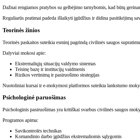
Dažnai rengiamos pratybos su gelbėjimo tarnybomis, kad būtų gerinama
Reguliarūs pratimai padeda išlaikyti įgūdžius ir didina pasitikėjimą sa
Teorinės žinios
Teorinės paskaitos suteikia esminį pagrindą civilinės saugos supratimui
Dalyviai mokosi apie:
Ekstremaliųjų situacijų valdymo sistemas
Teisinę bazę ir institucijų vaidmenis
Rizikos vertinimą ir pasiruošimo strategijas
Nuotoliniai kursai ir e-mokymosi platformos suteikia lankstumo mokytis
Psichologinė paruošimas
Psichologinis pasiruošimas yra kritiškai svarbus civilinės saugos mok
Programos apima:
Savikontrolės technikas
Komandinio darbo įgūdžius ekstremaliomis sąlygomis