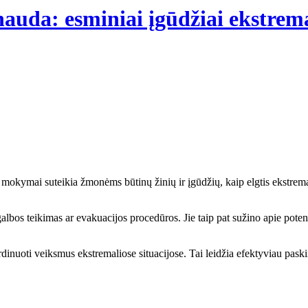
nauda: esminiai įgūdžiai ekstrem
kymai suteikia žmonėms būtinų žinių ir įgūdžių, kaip elgtis ekstremalio
lbos teikimas ar evakuacijos procedūros. Jie taip pat sužino apie poten
nuoti veiksmus ekstremaliose situacijose. Tai leidžia efektyviau paskirs