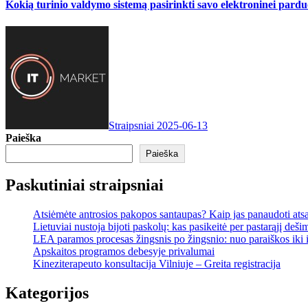
Kokią turinio valdymo sistemą pasirinkti savo elektroninei pard
Straipsniai
2025-06-13
Paieška
Paieška
Paskutiniai straipsniai
Atsiėmėte antrosios pakopos santaupas? Kaip jas panaudoti ats
Lietuviai nustoja bijoti paskolų: kas pasikeitė per pastarąjį deši
LEA paramos procesas žingsnis po žingsnio: nuo paraiškos iki
Apskaitos programos debesyje privalumai
Kineziterapeuto konsultacija Vilniuje – Greita registracija
Kategorijos