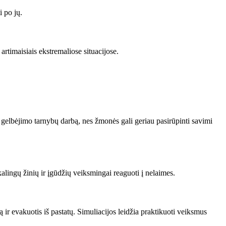
i po jų.
rtimaisiais ekstremaliose situacijose.
gelbėjimo tarnybų darbą, nes žmonės gali geriau pasirūpinti savimi
lingų žinių ir įgūdžių veiksmingai reaguoti į nelaimes.
r evakuotis iš pastatų. Simuliacijos leidžia praktikuoti veiksmus