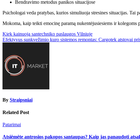
Bendravimo metodus panikos situacijose
Psichologai veda pratybas, kurios simuliuoja stresines situacijas. Tai p
Mokoma, kaip teikti emocinę paramą nukentėjusiesiems ir kolegoms p
Navigacija
Kiek kainuoja santechniko paslaugos Vilniuje
Efektyvus sunkvežimio kuro sistemos remontas: Cargotek atstovai pris
tarp
įrašų
By
Straipsniai
Related Post
Patarimai
Atsiėmėte antrosios pakopos santaupas? Kaip jas panaudoti atsa