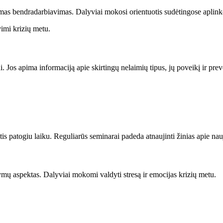
s bendradarbiavimas. Dalyviai mokosi orientuotis sudėtingose aplinkos
vimi krizių metu.
. Jos apima informaciją apie skirtingų nelaimių tipus, jų poveikį ir pre
 patogiu laiku. Reguliarūs seminarai padeda atnaujinti žinias apie nauj
ymų aspektas. Dalyviai mokomi valdyti stresą ir emocijas krizių metu.