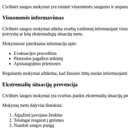
Civilinės saugos mokymai yra esminė visuomenės saugumo ir atsparumo d
Visuomenės informavimas
Civilinės saugos mokymai atlieka svarbų vaidmenį informuojant visuom
potvynių ar kitų ekstremaliųjų situacijų metu.
Mokymuose pateikiama informacija apie:
Evakuacijos procedūras
Pirmosios pagalbos teikimą
Apsisaugojimo priemones
Reguliarūs mokymai užtikrina, kad žmonės būtų nuolat informuojami a
Ekstremalių situacijų prevencija
Civilinės saugos mokymai yra svarbus įrankis ekstremalių situacijų pre
Mokymų metu dalyviai išmoksta:
Atpažinti pavojaus ženklus
Teisingai reaguoti į grėsmes
Naudoti saugos įrangą