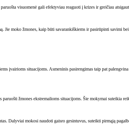
paruošta visuomenė gali efektyviau reaguoti į krizes ir greičiau atsigaut
Jie moko žmones, kaip būti savarankiškiems ir pasirūpinti savimi bei a
iems įvairioms situacijoms. Asmeninis pasirengimas taip pat palengvina 
 paruošti žmones ekstremalioms situacijoms. Šie mokymai suteikia reika
. Dalyviai mokosi naudoti gaisro gesintuvus, suteikti pirmąją pagalbą i