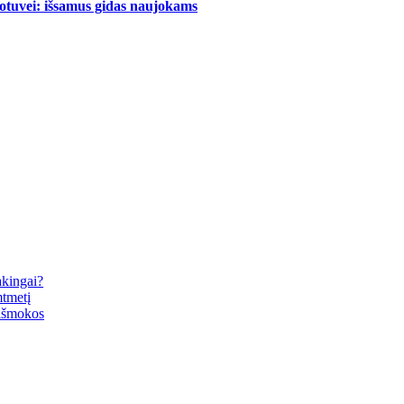
uotuvei: išsamus gidas naujokams
akingai?
mtmetį
 išmokos