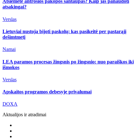
Atsiėmėte antrosios pakopos santaupas? Kaip jas panaudoti
atsakingai?
Verslas
Lietuviai nustoja bijoti paskolų: kas pasikeitė per pastarąjį
dešimtmetį
Namai
LEA paramos procesas žingsnis po žingsnio: nuo paraiškos iki
išmokos
Verslas
Apskaitos programos debesyje privalumai
DOXA
Aktualijos ir atradimai