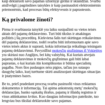
kaip deklaruoti savo pajamas užsienyje greitai ir sklandžiai. Svarbu
atsižvelgti į pagrindines taisykles ir kaip pasinaudoti elektroninėmis
priemonėmis, kad procesas būtų efektyvesnis ir paprastesnis.
Ką privalome žinoti?
Pirma ir svarbiausia taisyklė yra laiku susipažinti su vietos teisės
aktais dėl pajamų deklaravimo. Turi būti tikslus ir atsakingas
požiūris į šią procedūrą. Kiekviena šalis turi skirtingas reikalavimus
dėl pajamų deklaravimo, todėl svarbu būti informuotam apie savo
vietos teisės aktus ir suprasti, kokia informacija reikalinga teisingam
pajamų deklaravimui. Pavyzdžiui
mokesčių grąžinimas iš Vokietijos
yra skiriasi nuo Anglijos, bei kitų valstybių. Kai kuriais atvejais
pajamų deklaravimas ir mokesčių grąžinimas gali būti labai
paprastas, o kai kuriais itin komplikuotas ir būtina specialistų
pagalba. Nors šios paslaugos nėra pigios, tačiau jos sutaupo
daugybę laiko, kurį turėtume skirti analizuojant skirtingas situacijas
ir įstatymines bazes.
Be to, prieš pradedant procesą svarbu pasiruošti visus reikiamus
dokumentus ir informaciją. Tai apima ankstesnių metų’ mokesčių
deklaracijas, banko sąskaitų išrašus, pajamų ir išlaidų registrus ir
visus atitinkamus kvitus. Kuo daugiau informacijos pateiksite, tuo
lengviau bus tiksliai deklaruokite savo pajamas.