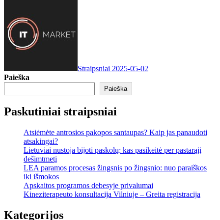
Straipsniai
2025-05-02
Paieška
Paieška
Paskutiniai straipsniai
Atsiėmėte antrosios pakopos santaupas? Kaip jas panaudoti
atsakingai?
Lietuviai nustoja bijoti paskolų: kas pasikeitė per pastarąjį
dešimtmetį
LEA paramos procesas žingsnis po žingsnio: nuo paraiškos
iki išmokos
Apskaitos programos debesyje privalumai
Kineziterapeuto konsultacija Vilniuje – Greita registracija
Kategorijos