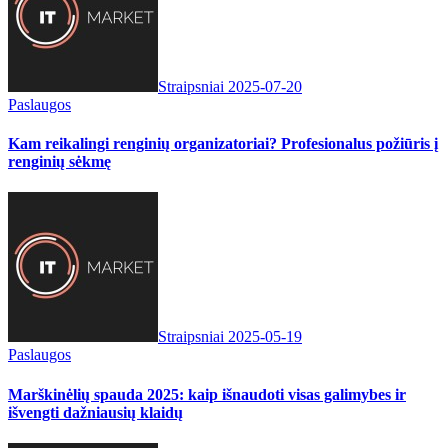
Straipsniai
2025-07-20
Paslaugos
Kam reikalingi renginių organizatoriai? Profesionalus požiūris į
renginių sėkmę
Straipsniai
2025-05-19
Paslaugos
Marškinėlių spauda 2025: kaip išnaudoti visas galimybes ir
išvengti dažniausių klaidų