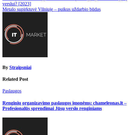
verslui? [2023]
tarp
Metalo supirktuvė Vilniuje – puikus uždarbio būdas
įrašų
By
Straipsniai
Related Post
Paslaugos
Renginių organizavimo paslaugos įmonėms: chameleonas.lt –
Profesionalūs sprendimai Jūsų verslo renginiams