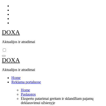
Skip
to
content
DOXA
Aktualijos ir atradimai
DOXA
Aktualijos ir atradimai
Home
Reklama portaluose
Home
Paslaugos
Eksperto patarimai greitam ir sklandžiam pajamų
deklaravimui užsienyje