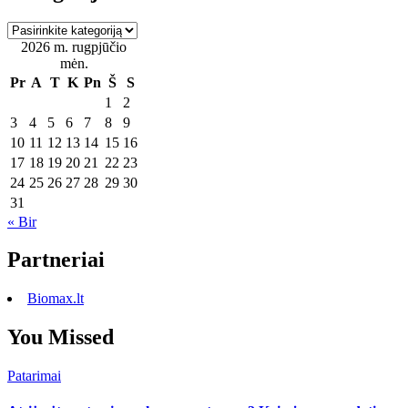
Kategorijos
2026 m. rugpjūčio
mėn.
Pr
A
T
K
Pn
Š
S
1
2
3
4
5
6
7
8
9
10
11
12
13
14
15
16
17
18
19
20
21
22
23
24
25
26
27
28
29
30
31
« Bir
Partneriai
Biomax.lt
You Missed
Patarimai