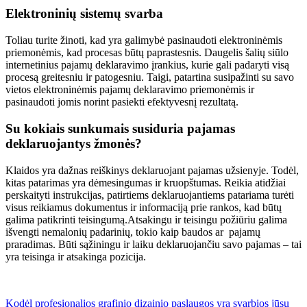
Elektroninių sistemų svarba
Toliau turite žinoti, kad yra galimybė pasinaudoti elektroninėmis
priemonėmis, kad procesas būtų paprastesnis. Daugelis šalių siūlo
internetinius pajamų deklaravimo įrankius, kurie gali padaryti visą
procesą greitesniu ir patogesniu. Taigi, patartina susipažinti su savo
vietos elektroninėmis pajamų deklaravimo priemonėmis ir
pasinaudoti jomis norint pasiekti efektyvesnį rezultatą.
Su kokiais sunkumais susiduria pajamas
deklaruojantys žmonės?
Klaidos yra dažnas reiškinys deklaruojant pajamas užsienyje. Todėl,
kitas patarimas yra dėmesingumas ir kruopštumas. Reikia atidžiai
perskaityti instrukcijas, patirtiems deklaruojantiems patariama turėti
visus reikiamus dokumentus ir informaciją prie rankos, kad būtų
galima patikrinti teisingumą.Atsakingu ir teisingu požiūriu galima
išvengti nemalonių padarinių, tokio kaip baudos ar pajamų
praradimas. Būti sąžiningu ir laiku deklaruojančiu savo pajamas – tai
yra teisinga ir atsakinga pozicija.
Navigacija
Kodėl profesionalios grafinio dizainio paslaugos yra svarbios jūsų