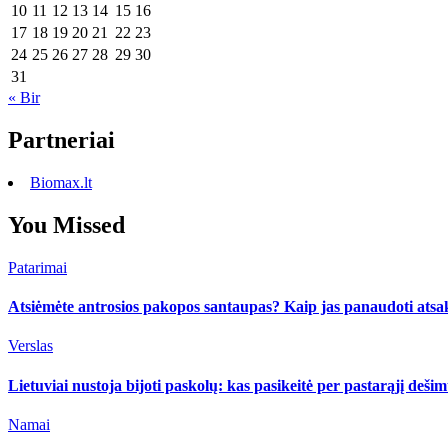
10
11
12
13
14
15
16
17
18
19
20
21
22
23
24
25
26
27
28
29
30
31
« Bir
Partneriai
Biomax.lt
You Missed
Patarimai
Atsiėmėte antrosios pakopos santaupas? Kaip jas panaudoti atsa
Verslas
Lietuviai nustoja bijoti paskolų: kas pasikeitė per pastarąjį deši
Namai