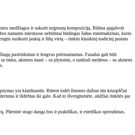
įdomios medžiagos ir sukurti neįprastą kompoziciją. Būtina apgalvoti
statybos namams miestuose nebūtinai būdingas šaltas minimalizmas, kurio
s susikurti jaukią ir šiltą vietą – rinktis klasikinį tradicinį pastato
edžiagų pasirinkimas ir lengvas prieinamumas. Fasadas gali būti
s su tinku, akmens masė – su plytomis, o natūrali mediena – su akmens
s.
stymas yra klaidinantis. Būtent todėl žmonės dažnai itin kruopščiai
rintas ir išdirbtas iki galo. Kad to išvengtumėte, atidžiai rinkitės jau
rų. Plieninė stogo danga bus ir praktiškas, ir estetiškas sprendimas.