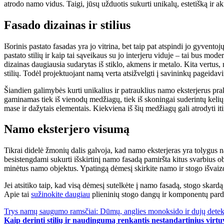
atrodo namo vidus. Taigi, jūsų užduotis sukurti unikalų, estetišką ir a
Fasado dizainas ir stilius
Išorinis pastato fasadas yra jo vitrina, bet taip pat atspindi jo gyven
pastato stilių ir kaip tai sąveikaus su jo interjeru viduje – tai bus 
dizainas daugiausia sudarytas iš stiklo, akmens ir metalo. Kita vertus, 
stilių. Todėl projektuojant namą verta atsižvelgti į savininkų pageidavi
Šiandien galimybės kurti unikalius ir patrauklius namo eksterjerus pra
gaminamas tiek iš vienodų medžiagų, tiek iš skoningai suderintų keli
mase ir dažytais elementais. Kiekviena iš šių medžiagų gali atrodyti itin
Namo eksterjero visumą
Tikrai didelė žmonių dalis galvoja, kad namo eksterjeras yra tolygus 
besistengdami sukurti išskirtinį namo fasadą pamiršta kitus svarbius obj
minėtus namo objektus. Ypatingą dėmesį skirkite namo ir stogo išva
Jei atsitiko taip, kad visą dėmesį sutelkėte į namo fasadą, stogo skardą
Apie tai
sužinokite daugiau
plieninių stogo dangų ir komponentų pard
Navigacija
Trys namų saugumo ramsčiai: Dūmų, anglies monoksido ir dujų detek
Kaip derinti stilių ir naudingumą renkantis nestandartinius virtu