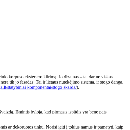
nio korpuso eksterjero kūrimą. Jo dizainas – tai dar ne viskas.
ėra tik jo fasadas. Tai ir lietaus nutekėjimo sistema, ir stogo danga.
a.lt/statybiniai-komponentai/stogo-skarda/
).
švaizdą. Išmintis byloja, kad pirmasis įspūdis yra bene pats
is ar dekoruotos tinku. Norisi įeiti į tokius namus ir pamatyti, kaip