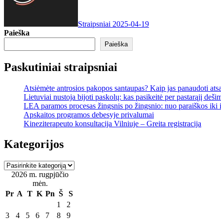
Straipsniai
2025-04-19
Paieška
Paieška
Paskutiniai straipsniai
Atsiėmėte antrosios pakopos santaupas? Kaip jas panaudoti ats
Lietuviai nustoja bijoti paskolų: kas pasikeitė per pastarąjį deši
LEA paramos procesas žingsnis po žingsnio: nuo paraiškos iki
Apskaitos programos debesyje privalumai
Kineziterapeuto konsultacija Vilniuje – Greita registracija
Kategorijos
Kategorijos
2026 m. rugpjūčio
mėn.
Pr
A
T
K
Pn
Š
S
1
2
3
4
5
6
7
8
9