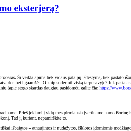
amo eksterjerą?
esas. Ši veikla apima tiek vidaus patalpų išdėstymą, tiek pastato išori
atvarios bei ilgaamžės. O kaip suderinti viską tarpusavyje? Juk pastatas n
icinių (apie stogo skardas daugiau pasidomėti galite čia:
https://www.borg
praeiname. Prieš įeidami į vidų mes pirmiausia įvertiname namo išorinę i
onį. Tad jį kuriant, nepamirškite to.
iškai išbaigtos – atnaujintos ir nudažytos, išklotos įdomiomis medžiagom