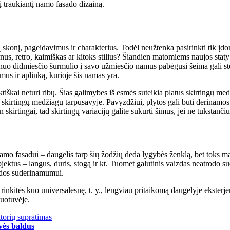
kį traukiantį namo fasado dizainą.
tojų skonį, pageidavimus ir charakterius. Todėl neužtenka pasirinkti tik 
modernus, retro, kaimiškas ar kitoks stilius? Šiandien matomiems naujos 
nuo didmiesčio šurmulio į savo užmiesčio namus pabėgusi šeima gali stengti
mus ir aplinką, kurioje šis namas yra.
ktiškai neturi ribų. Šias galimybes iš esmės suteikia platus skirtingų m
ų skirtingų medžiagų tarpusavyje. Pavyzdžiui, plytos gali būti derinamo
 skirtingai, tad skirtingų variacijų galite sukurti šimus, jei ne tūkstančiu
namo fasadui – daugelis tarp šių žodžių deda lygybės ženklą, bet toks mą
ektus – langus, duris, stogą ir kt. Tuomet galutinis vaizdas neatrodo sude
izdos suderinamumui.
 rinkitės kuo universalesnę, t. y., lengviau pritaikomą daugelyje eksterje
uotuvėje.
torių supratimas
vės baldus