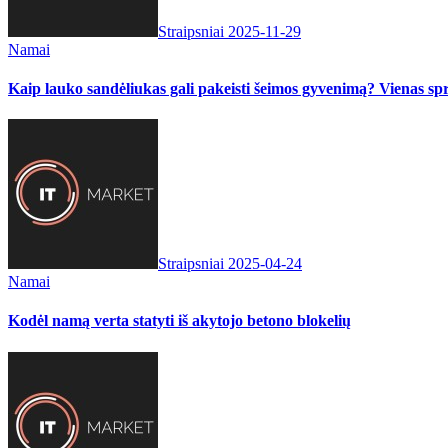
Straipsniai
2025-11-29
Namai
Kaip lauko sandėliukas gali pakeisti šeimos gyvenimą? Vienas s
Straipsniai
2025-04-24
Namai
Kodėl namą verta statyti iš akytojo betono blokelių