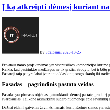
Į ką atkreipti dėmesį kuriant n
By
Straipsniai
2023-10-25
Privataus namo projektavimas yra visapusiškos kompozicijos kūrimo proc
Reikia, kad pasirinktos medžiagos ne tik gražiai atrodytų, bet ir būtų p
Pastaroji taip pat yra labai įvairi: nuo klasikinių stogo skardų iki trad
Fasadas – pagrindinis pastato veidas
Fasadas yra pirmasis objektas, patraukiantis dėmesį pastate, pro kurį 
svarbiausias. Tai kone akimirksniu sudaro nuomonėje apie savininkų sk
Dažnai eidami gatvėmis žavimės namais, kurių išorinės sienos yra estet