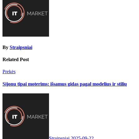
By
Straipsniai
Related Post
Prekės
Sijonu tipai moterims: išsamus gidas pagal modelius ir stilių
Straipsniai
2025-09-22