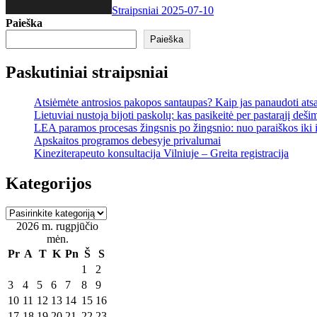
Straipsniai
2025-07-10
Paieška
Paieška
Paskutiniai straipsniai
Atsiėmėte antrosios pakopos santaupas? Kaip jas panaudoti ats
Lietuviai nustoja bijoti paskolų: kas pasikeitė per pastarąjį deši
LEA paramos procesas žingsnis po žingsnio: nuo paraiškos iki
Apskaitos programos debesyje privalumai
Kineziterapeuto konsultacija Vilniuje – Greita registracija
Kategorijos
Kategorijos
2026 m. rugpjūčio
mėn.
Pr
A
T
K
Pn
Š
S
1
2
3
4
5
6
7
8
9
10
11
12
13
14
15
16
17
18
19
20
21
22
23