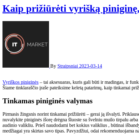
Kaip prižiūrėti vyrišką piniginę
By
Straipsniai
2023-03-14
Vyriškos piniginės
– tai aksesuaras, kuris gali būti ir madingas, ir fun
Šiame tinklaraščio įraše pateiksime keletą patarimų, kaip tinkamai pri
Tinkamas piniginės valymas
Pirmasis žingsnis norint tinkamai prižiūrėti – gerai ją išvalyti. Prikl
nuvalykite piniginės išorę drėgna šluoste su švelniu muilo tirpalu arba 
audinio valikliu. Prieš naudodami bet kokius valiklius , būtinai išban
medžiagai yra skirtas savo tipas. Pavyzdžiui, odai rekomenduojama na