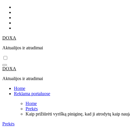
Skip
to
content
DOXA
Aktualijos ir atradimai
DOXA
Aktualijos ir atradimai
Home
Reklama portaluose
Home
Prekės
Kaip prižiūrėti vyrišką piniginę, kad ji atrodytų kaip nauj
Prekės