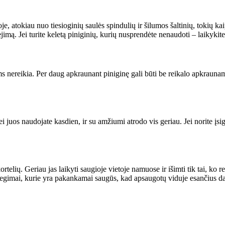
e, atokiau nuo tiesioginių saulės spindulių ir šilumos šaltinių, tokių kaip
vėjimą. Jei turite keletą piniginių, kurių nusprendėte nenaudoti – laikykite
s nereikia. Per daug apkraunant piniginę gali būti be reikalo apkraunamos 
jei juos naudojate kasdien, ir su amžiumi atrodo vis geriau. Jei norite įsi
lių. Geriau jas laikyti saugioje vietoje namuose ir išimti tik tai, ko rei
užsegimai, kurie yra pakankamai saugūs, kad apsaugotų viduje esančius d