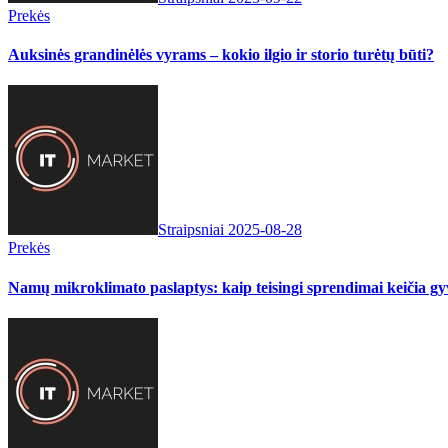
Prekės
Auksinės grandinėlės vyrams – kokio ilgio ir storio turėtų būti?
Straipsniai
2025-08-28
Prekės
Namų mikroklimato paslaptys: kaip teisingi sprendimai keičia 