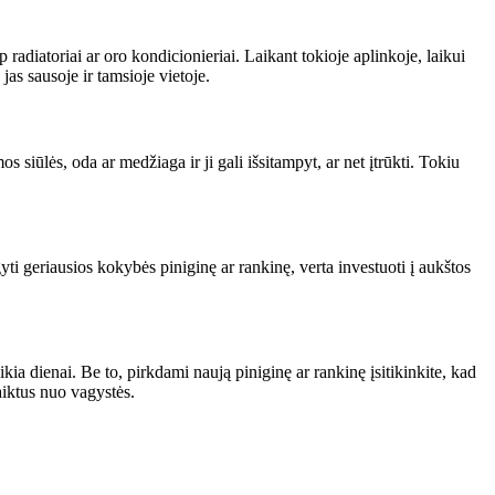
 radiatoriai ar oro kondicionieriai. Laikant tokioje aplinkoje, laikui
 jas sausoje ir tamsioje vietoje.
siūlės, oda ar medžiaga ir ji gali išsitampyt, ar net įtrūkti. Tokiu
gyti geriausios kokybės piniginę ar rankinę, verta investuoti į aukštos
kia dienai. Be to, pirkdami naują piniginę ar rankinę įsitikinkite, kad
aiktus nuo vagystės.