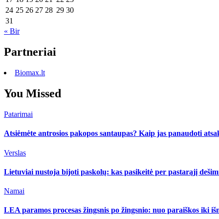
24
25
26
27
28
29
30
31
« Bir
Partneriai
Biomax.lt
You Missed
Patarimai
Atsiėmėte antrosios pakopos santaupas? Kaip jas panaudoti atsa
Verslas
Lietuviai nustoja bijoti paskolų: kas pasikeitė per pastarąjį deši
Namai
LEA paramos procesas žingsnis po žingsnio: nuo paraiškos iki i