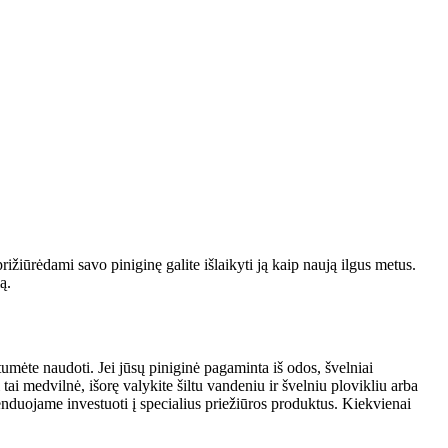
prižiūrėdami savo piniginę galite išlaikyti ją kaip naują ilgus metus.
ą.
tumėte naudoti. Jei jūsų piniginė pagaminta iš odos, švelniai
tai medvilnė, išorę valykite šiltu vandeniu ir švelniu plovikliu arba
menduojame investuoti į specialius priežiūros produktus. Kiekvienai