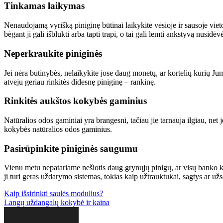
Tinkamas laikymas
Nenaudojamą vyrišką piniginę būtinai laikykite vėsioje ir sausoje vietoj
bėgant ji gali išblukti arba tapti trapi, o tai gali lemti ankstyvą nusidė
Neperkraukite piniginės
Jei nėra būtinybės, nelaikykite jose daug monetų, ar kortelių kurių Jum
atveju geriau rinkitės didesnę piniginę – rankinę.
Rinkitės aukštos kokybės gaminius
Natūralios odos gaminiai yra brangesni, tačiau jie tarnauja ilgiau, net 
kokybės natūralios odos gaminius.
Pasirūpinkite piniginės saugumu
Vienu metu nepatariame nešiotis daug grynųjų pinigų, ar visų banko korte
ji turi geras uždarymo sistemas, tokias kaip užtrauktukai, sagtys ar 
Navigacija
Kaip išsirinkti saulės modulius?
Langų uždangalų kokybė ir kaina
tarp
įrašų