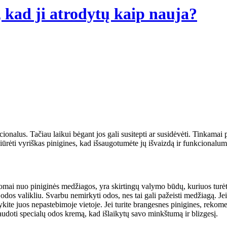
, kad ji atrodytų kaip nauja?
kcionalus. Tačiau laikui bėgant jos gali susitepti ar susidėvėti. Tinkamai 
žiūrėti vyriškas pinigines, kad išsaugotumėte jų išvaizdą ir funkcionalum
ausomai nuo piniginės medžiagos, yra skirtingų valymo būdų, kuriuos turė
odos valikliu. Svarbu nemirkyti odos, nes tai gali pažeisti medžiagą. Jei 
dykite juos nepastebimoje vietoje. Jei turite brangesnes pinigines, reko
udoti specialų odos kremą, kad išlaikytų savo minkštumą ir blizgesį.