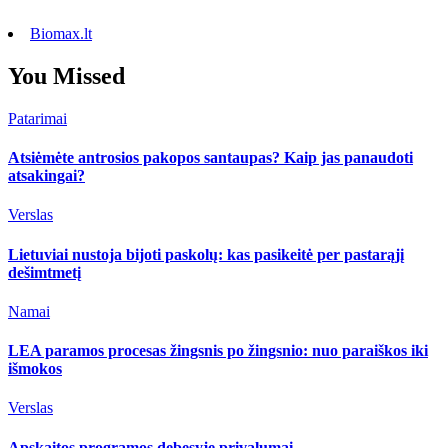
Biomax.lt
You Missed
Patarimai
Atsiėmėte antrosios pakopos santaupas? Kaip jas panaudoti
atsakingai?
Verslas
Lietuviai nustoja bijoti paskolų: kas pasikeitė per pastarąjį
dešimtmetį
Namai
LEA paramos procesas žingsnis po žingsnio: nuo paraiškos iki
išmokos
Verslas
Apskaitos programos debesyje privalumai