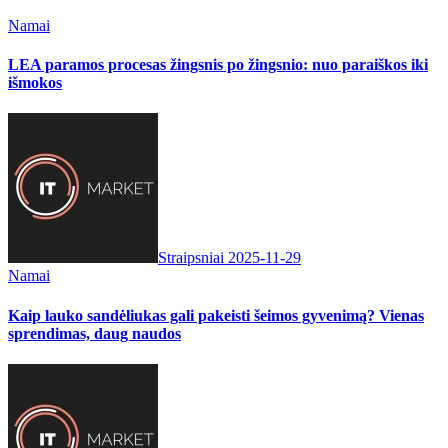
Namai
LEA paramos procesas žingsnis po žingsnio: nuo paraiškos iki
išmokos
Straipsniai
2025-11-29
Namai
Kaip lauko sandėliukas gali pakeisti šeimos gyvenimą? Vienas
sprendimas, daug naudos