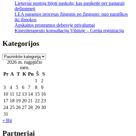
Lietuviai nustoja bijoti paskolų: kas pasikeitė per pastarąjį
dešimtmetį
LEA paramos procesas žingsnis po žingsnio: nuo paraiškos
iki išmokos
Apskaitos programos debesyje privalumai
Kineziterapeuto konsultacija Vilniuje – Greita registracija
Kategorijos
Kategorijos
2026 m. rugpjūčio
mėn.
Pr
A
T
K
Pn
Š
S
1
2
3
4
5
6
7
8
9
10
11
12
13
14
15
16
17
18
19
20
21
22
23
24
25
26
27
28
29
30
31
« Bir
Partneriai