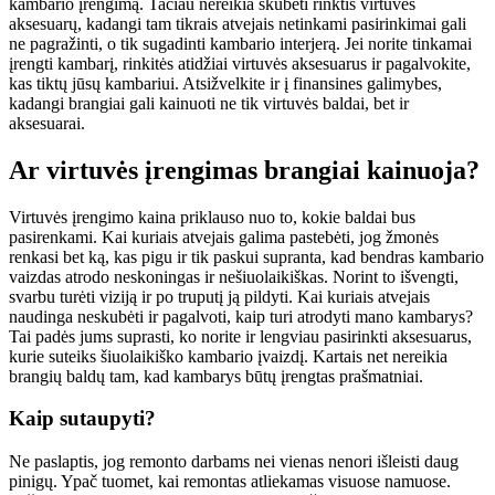
kambario įrengimą. Tačiau nereikia skubėti rinktis virtuvės
aksesuarų, kadangi tam tikrais atvejais netinkami pasirinkimai gali
ne pagražinti, o tik sugadinti kambario interjerą. Jei norite tinkamai
įrengti kambarį, rinkitės atidžiai virtuvės aksesuarus ir pagalvokite,
kas tiktų jūsų kambariui. Atsižvelkite ir į finansines galimybes,
kadangi brangiai gali kainuoti ne tik virtuvės baldai, bet ir
aksesuarai.
Ar virtuvės įrengimas brangiai kainuoja?
Virtuvės įrengimo kaina priklauso nuo to, kokie baldai bus
pasirenkami. Kai kuriais atvejais galima pastebėti, jog žmonės
renkasi bet ką, kas pigu ir tik paskui supranta, kad bendras kambario
vaizdas atrodo neskoningas ir nešiuolaikiškas. Norint to išvengti,
svarbu turėti viziją ir po truputį ją pildyti. Kai kuriais atvejais
naudinga neskubėti ir pagalvoti, kaip turi atrodyti mano kambarys?
Tai padės jums suprasti, ko norite ir lengviau pasirinkti aksesuarus,
kurie suteiks šiuolaikiško kambario įvaizdį. Kartais net nereikia
brangių baldų tam, kad kambarys būtų įrengtas prašmatniai.
Kaip sutaupyti?
Ne paslaptis, jog remonto darbams nei vienas nenori išleisti daug
pinigų. Ypač tuomet, kai remontas atliekamas visuose namuose.