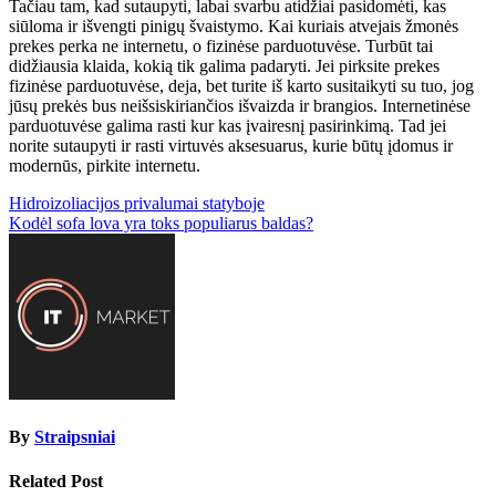
Tačiau tam, kad sutaupyti, labai svarbu atidžiai pasidomėti, kas
siūloma ir išvengti pinigų švaistymo. Kai kuriais atvejais žmonės
prekes perka ne internetu, o fizinėse parduotuvėse. Turbūt tai
didžiausia klaida, kokią tik galima padaryti. Jei pirksite prekes
fizinėse parduotuvėse, deja, bet turite iš karto susitaikyti su tuo, jog
jūsų prekės bus neišsiskiriančios išvaizda ir brangios. Internetinėse
parduotuvėse galima rasti kur kas įvairesnį pasirinkimą. Tad jei
norite sutaupyti ir rasti virtuvės aksesuarus, kurie būtų įdomus ir
modernūs, pirkite internetu.
Navigacija
Hidroizoliacijos privalumai statyboje
Kodėl sofa lova yra toks populiarus baldas?
tarp
įrašų
By
Straipsniai
Related Post