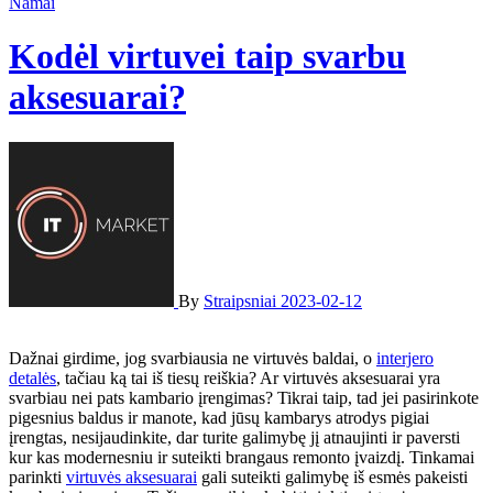
Namai
Kodėl virtuvei taip svarbu
aksesuarai?
By
Straipsniai
2023-02-12
Dažnai girdime, jog svarbiausia ne virtuvės baldai, o
interjero
detalės
, tačiau ką tai iš tiesų reiškia? Ar virtuvės aksesuarai yra
svarbiau nei pats kambario įrengimas? Tikrai taip, tad jei pasirinkote
pigesnius baldus ir manote, kad jūsų kambarys atrodys pigiai
įrengtas, nesijaudinkite, dar turite galimybę jį atnaujinti ir paversti
kur kas modernesniu ir suteikti brangaus remonto įvaizdį. Tinkamai
parinkti
virtuvės aksesuarai
gali suteikti galimybę iš esmės pakeisti