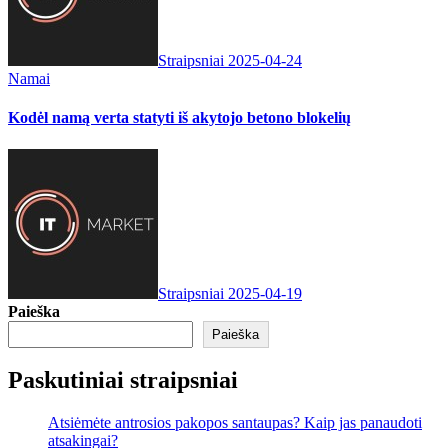
Straipsniai
2025-04-24
Namai
Kodėl namą verta statyti iš akytojo betono blokelių
Straipsniai
2025-04-19
Paieška
Paieška
Paskutiniai straipsniai
Atsiėmėte antrosios pakopos santaupas? Kaip jas panaudoti
atsakingai?