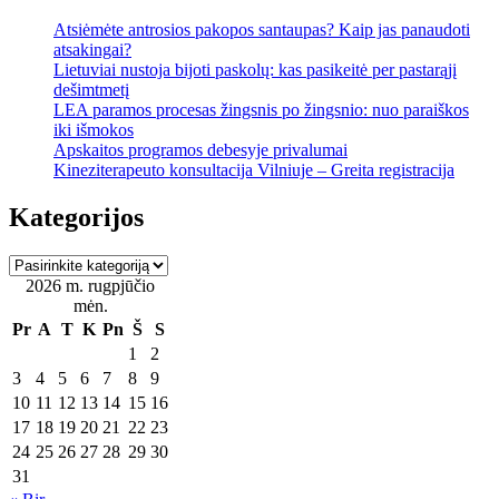
Atsiėmėte antrosios pakopos santaupas? Kaip jas panaudoti
atsakingai?
Lietuviai nustoja bijoti paskolų: kas pasikeitė per pastarąjį
dešimtmetį
LEA paramos procesas žingsnis po žingsnio: nuo paraiškos
iki išmokos
Apskaitos programos debesyje privalumai
Kineziterapeuto konsultacija Vilniuje – Greita registracija
Kategorijos
Kategorijos
2026 m. rugpjūčio
mėn.
Pr
A
T
K
Pn
Š
S
1
2
3
4
5
6
7
8
9
10
11
12
13
14
15
16
17
18
19
20
21
22
23
24
25
26
27
28
29
30
31