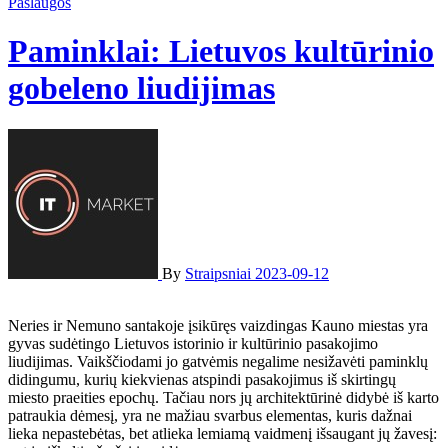
Paslaugos
Paminklai: Lietuvos kultūrinio
gobeleno liudijimas
By
Straipsniai
2023-09-12
Neries ir Nemuno santakoje įsikūręs vaizdingas Kauno miestas yra
gyvas sudėtingo Lietuvos istorinio ir kultūrinio pasakojimo
liudijimas. Vaikščiodami jo gatvėmis negalime nesižavėti paminklų
didingumu, kurių kiekvienas atspindi pasakojimus iš skirtingų
miesto praeities epochų. Tačiau nors jų architektūrinė didybė iš karto
patraukia dėmesį, yra ne mažiau svarbus elementas, kuris dažnai
lieka nepastebėtas, bet atlieka lemiamą vaidmenį išsaugant jų žavesį: