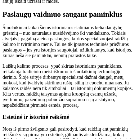
ant jų iškalti užrašai ir raidės.
Paslaugų vaidmuo saugant paminklus
Šiuolaikiniai laikai šiems istoriniams statiniams kelia daugybę
grėsmių – nuo natūralaus nusidėvėjimo iki vandalizmo. Tokiais
atvejais į pagalbą ateina paslaugos, kurios specializuojasi raidžių
kalimo ir tvirtinimo mene. Tai ne tik įprastos techninės priežiūros
paslaugos – jos yra istorijos saugotojai, užtikrinantys, kad istorijos,
kurias neša šie paminklai, nebūtų prarastos laike.
Laiškų kalimo procesas, ypač skirtas istoriniams paminklams,
reikalauja tradicinio meistriškumo ir šiuolaikinių technologijų
derinio. Šioje srityje dirbantys specialistai dažnai daugelį metų
mokosi, kad įvaldytų skirtingų raštų, stilių ir epochų niuansus. Jų
kalamos raidės nėra tik simboliai – tai istorinių dokumentų kopijos.
Kita vertus, raidžių taisymas apima kruopštų esamų užrašų
įvertinimo, pažeidimų pobūdžio supratimo ir jų atstatymo,
nepažeidžiant pirminės esmės, procesą.
Estetinė ir istorinė reikšmė
Nors iš pirmo žvilgsnio gali pasirodyti, kad raidžių ant paminklų
reikšmė visų pirma yra estetinė, gilinantis atskleidžiama, kokią