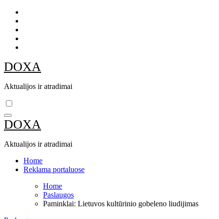
Skip
to
content
DOXA
Aktualijos ir atradimai
DOXA
Aktualijos ir atradimai
Home
Reklama portaluose
Home
Paslaugos
Paminklai: Lietuvos kultūrinio gobeleno liudijimas