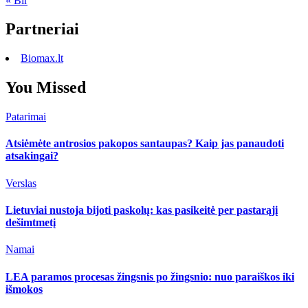
« Bir
Partneriai
Biomax.lt
You Missed
Patarimai
Atsiėmėte antrosios pakopos santaupas? Kaip jas panaudoti
atsakingai?
Verslas
Lietuviai nustoja bijoti paskolų: kas pasikeitė per pastarąjį
dešimtmetį
Namai
LEA paramos procesas žingsnis po žingsnio: nuo paraiškos iki
išmokos