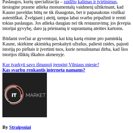
Paslaugos, kurių specializacija –
raidžių kalimas ir tvirtinimas
,
tiesiogine prasme atlieka monumentalų vaidmenį užtikrinant, kad
Kauno paveldas būtų ne tik išsaugotas, bet ir papasakotas visiškai
autentiškai. Žvelgiant į ateitį, tampa labai svarbu pripažinti ir remti
tokias paslaugas. Jos atlieka daugiau nei tik restauravimą; jos įkvepia
istorijai gyvybę, daro ją prieinamą ir suprantamą ateities kartoms.
Būdami svečiai ar gyventojai, kai kitą kartą eisime pro paminklą
Kaune, skirkime akimirką perskaityti užrašus, paliesti raides, pajusti
istoriją po pirštais ir įvertinti tuos, kurie nenuilstamai dirba, kad šios
istorijos išliktų iškaltos akmenyje.
Navigacija
Kur tvarkyti savo išmanųjį įrenginį Vilniaus mieste?
Kas svarbu renkantis internetą namams?
tarp
įrašų
By
Straipsniai