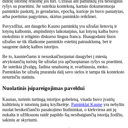
didelę istorinę reikšmę jos turi. Užrašai ant paminklų yra tiesioginis
ryšys su praeitimi. Jie suteikia kontekstą, kartais dokumentuoja
paminklo paskirtį, jo geradarius, epochą, kurioje jis buvo pastatytas,
arba poetinius pagyrimus, skirtus paminklo reikšmei.
Pavyzdžiui, ant daugelio Kauno paminklų yra užrašai lietuvių ir
lotynų kalbomis, atspindintys laikotarpius, kai lotynų kalba buvo
mokslinio ir religinio diskurso lingua franca. Išsaugodami šiuos
užrašus ne tik išlaikome paminklo estetinį patrauklumą, bet ir
saugome dalelę kalbos istorijos.
Be to, kauniečiams ir nesuskaičiuojamai daugybei į miestą
atvykstančių turistų šie užrašai yra apčiuopiamas ryšys su praeitimi.
Jie suteikia įžvalgų, žadina smalsumą ir, svarbiausia, moko.
Paminklas be užrašų praranda dalį savo sielos ir tampa tik konteksto
neturinčiu statiniu.
Nuolatinis įsipareigojimas paveldui
Kaunas, turintis turtingą istorijos gobeleną, visada buvo įvairių
kultūrinių ir istorinių įtakų kryžkelėje.
Paminklai Kaune
yra nebylūs
nuolat besikeičiančio pasakojimo liudininkai, o kiekviena ant jų
nukalta ir užfiksuota raidė papildo šią nesibaigiančią istoriją žodžiu,
sakiniu ar skyriumi.