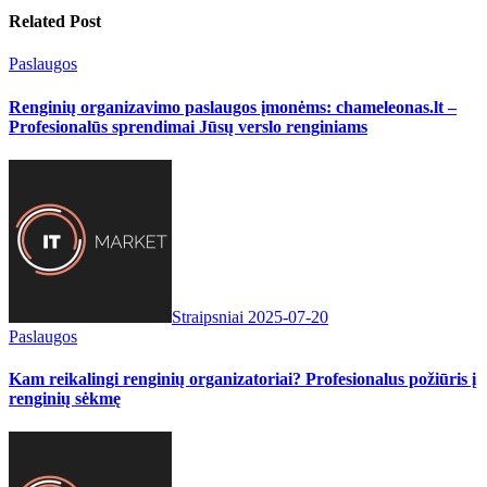
Related Post
Paslaugos
Renginių organizavimo paslaugos įmonėms: chameleonas.lt –
Profesionalūs sprendimai Jūsų verslo renginiams
Straipsniai
2025-07-20
Paslaugos
Kam reikalingi renginių organizatoriai? Profesionalus požiūris į
renginių sėkmę