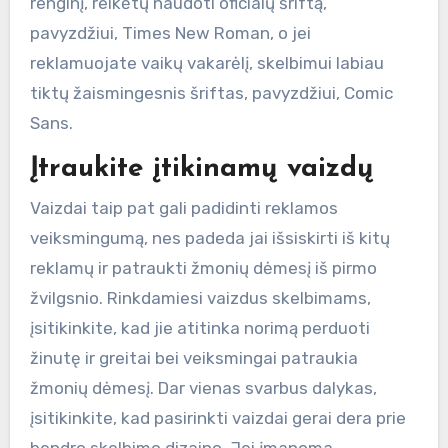
renginį, reikėtų naudoti oficialų šriftą,
pavyzdžiui, Times New Roman, o jei
reklamuojate vaikų vakarėlį, skelbimui labiau
tiktų žaismingesnis šriftas, pavyzdžiui, Comic
Sans.
Įtraukite įtikinamų vaizdų
Vaizdai taip pat gali padidinti reklamos
veiksmingumą, nes padeda jai išsiskirti iš kitų
reklamų ir patraukti žmonių dėmesį iš pirmo
žvilgsnio. Rinkdamiesi vaizdus skelbimams,
įsitikinkite, kad jie atitinka norimą perduoti
žinutę ir greitai bei veiksmingai patraukia
žmonių dėmesį. Dar vienas svarbus dalykas,
įsitikinkite, kad pasirinkti vaizdai gerai dera prie
bendro skelbimo dizaino. Jei įmanoma,