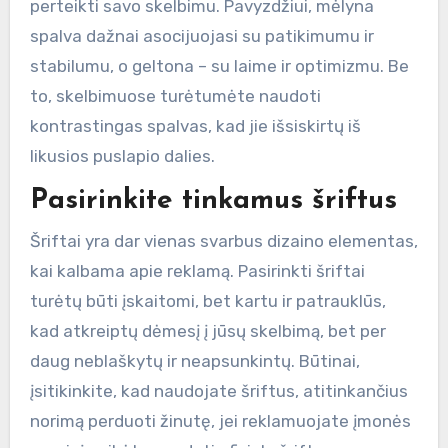
perteikti savo skelbimu. Pavyzdžiui, mėlyna
spalva dažnai asocijuojasi su patikimumu ir
stabilumu, o geltona – su laime ir optimizmu. Be
to, skelbimuose turėtumėte naudoti
kontrastingas spalvas, kad jie išsiskirtų iš
likusios puslapio dalies.
Pasirinkite tinkamus šriftus
Šriftai yra dar vienas svarbus dizaino elementas,
kai kalbama apie reklamą. Pasirinkti šriftai
turėtų būti įskaitomi, bet kartu ir patrauklūs,
kad atkreiptų dėmesį į jūsų skelbimą, bet per
daug neblaškytų ir neapsunkintų. Būtinai,
įsitikinkite, kad naudojate šriftus, atitinkančius
norimą perduoti žinutę, jei reklamuojate įmonės