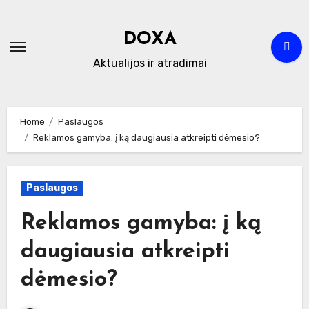
Skip
to
DOXA
content
Aktualijos ir atradimai
Home
Paslaugos
Reklamos gamyba: į ką daugiausia atkreipti dėmesio?
Paslaugos
Reklamos gamyba: į ką
daugiausia atkreipti
dėmesio?