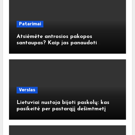
Patarimai
Atsiėmėte antrosios pakopos
santaupas? Kaip jas panaudoti
atsakingai?
Verslas
Lietuviai nustoja bijoti paskolų: kas
pasikeitė per pastarąjį dešimtmetį