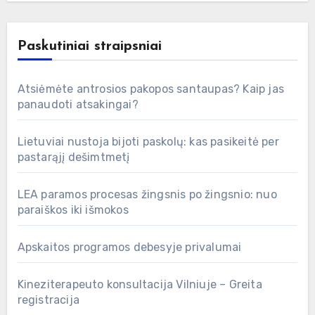
Paskutiniai straipsniai
Atsiėmėte antrosios pakopos santaupas? Kaip jas
panaudoti atsakingai?
Lietuviai nustoja bijoti paskolų: kas pasikeitė per
pastarąjį dešimtmetį
LEA paramos procesas žingsnis po žingsnio: nuo
paraiškos iki išmokos
Apskaitos programos debesyje privalumai
Kineziterapeuto konsultacija Vilniuje – Greita
registracija