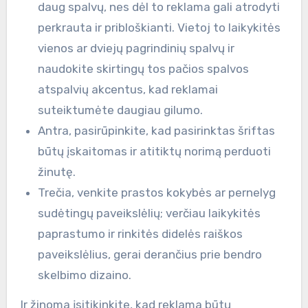
daug spalvų, nes dėl to reklama gali atrodyti
perkrauta ir pribloškianti. Vietoj to laikykitės
vienos ar dviejų pagrindinių spalvų ir
naudokite skirtingų tos pačios spalvos
atspalvių akcentus, kad reklamai
suteiktumėte daugiau gilumo.
Antra, pasirūpinkite, kad pasirinktas šriftas
būtų įskaitomas ir atitiktų norimą perduoti
žinutę.
Trečia, venkite prastos kokybės ar pernelyg
sudėtingų paveikslėlių; verčiau laikykitės
paprastumo ir rinkitės didelės raiškos
paveikslėlius, gerai derančius prie bendro
skelbimo dizaino.
Ir žinoma įsitikinkite, kad reklama būtų