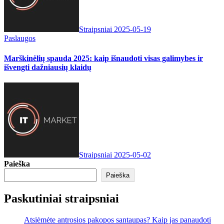
Straipsniai
2025-05-19
Paslaugos
Marškinėlių spauda 2025: kaip išnaudoti visas galimybes ir
išvengti dažniausių klaidų
Straipsniai
2025-05-02
Paieška
Paieška
Paskutiniai straipsniai
Atsiėmėte antrosios pakopos santaupas? Kaip jas panaudoti