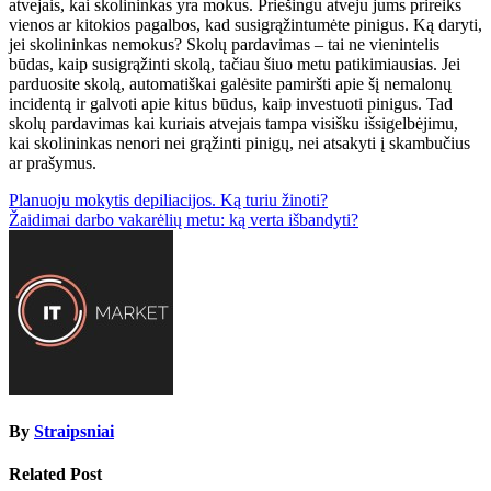
atvejais, kai skolininkas yra mokus. Priešingu atveju jums prireiks
vienos ar kitokios pagalbos, kad susigrąžintumėte pinigus. Ką daryti,
jei skolininkas nemokus? Skolų pardavimas – tai ne vienintelis
būdas, kaip susigrąžinti skolą, tačiau šiuo metu patikimiausias. Jei
parduosite skolą, automatiškai galėsite pamiršti apie šį nemalonų
incidentą ir galvoti apie kitus būdus, kaip investuoti pinigus. Tad
skolų pardavimas kai kuriais atvejais tampa visišku išsigelbėjimu,
kai skolininkas nenori nei grąžinti pinigų, nei atsakyti į skambučius
ar prašymus.
Navigacija
Planuoju mokytis depiliacijos. Ką turiu žinoti?
Žaidimai darbo vakarėlių metu: ką verta išbandyti?
tarp
įrašų
By
Straipsniai
Related Post