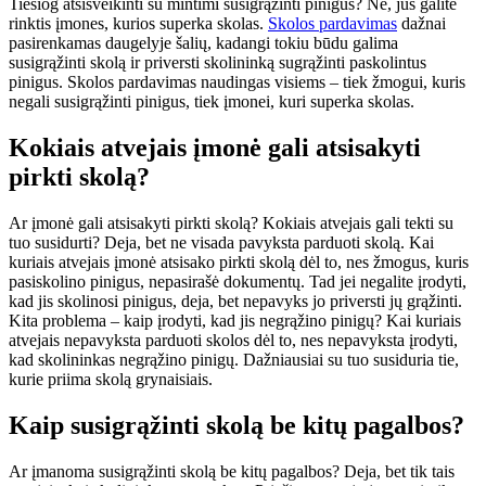
Tiesiog atsisveikinti su mintimi susigrąžinti pinigus? Ne, jūs galite
rinktis įmones, kurios superka skolas.
Skolos pardavimas
dažnai
pasirenkamas daugelyje šalių, kadangi tokiu būdu galima
susigrąžinti skolą ir priversti skolininką sugrąžinti paskolintus
pinigus. Skolos pardavimas naudingas visiems – tiek žmogui, kuris
negali susigrąžinti pinigus, tiek įmonei, kuri superka skolas.
Kokiais atvejais įmonė gali atsisakyti
pirkti skolą?
Ar įmonė gali atsisakyti pirkti skolą? Kokiais atvejais gali tekti su
tuo susidurti? Deja, bet ne visada pavyksta parduoti skolą. Kai
kuriais atvejais įmonė atsisako pirkti skolą dėl to, nes žmogus, kuris
pasiskolino pinigus, nepasirašė dokumentų. Tad jei negalite įrodyti,
kad jis skolinosi pinigus, deja, bet nepavyks jo priversti jų grąžinti.
Kita problema – kaip įrodyti, kad jis negrąžino pinigų? Kai kuriais
atvejais nepavyksta parduoti skolos dėl to, nes nepavyksta įrodyti,
kad skolininkas negrąžino pinigų. Dažniausiai su tuo susiduria tie,
kurie priima skolą grynaisiais.
Kaip susigrąžinti skolą be kitų pagalbos?
Ar įmanoma susigrąžinti skolą be kitų pagalbos? Deja, bet tik tais