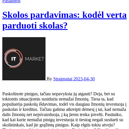
Paslaugos
Skolos pardavimas: kodėl verta
parduoti skolas?
By
Straipsniai
2023-04-30
Paskolinote pinigus, tačiau nepavyksta jų atgauti? Deja, bet su
tokiomis situacijomis susiduria nemažai žmonių. Tiesa ta, kad
populiarėja paskolų išdavimas, todėl vis daugiau žmonių investuoja į
paskolas ir kreditus. Tačiau galima atkreipti dėmesį į tai, kad nemaža
dalis žmonių net neįsivaizduoja, į ką jiems tenka įsivelti. Pasitaiko,
kad kai kurie nemažai pinigų investuoja ir tiesiog negali susitarti su
skolininkais, kad jie grąžintų pinigus. Kaip elgtis tokiu atveju?