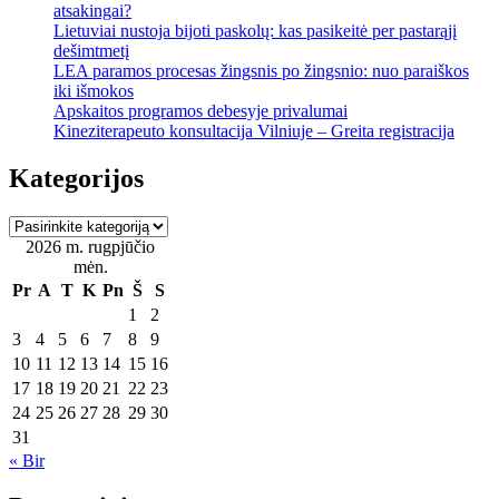
atsakingai?
Lietuviai nustoja bijoti paskolų: kas pasikeitė per pastarąjį
dešimtmetį
LEA paramos procesas žingsnis po žingsnio: nuo paraiškos
iki išmokos
Apskaitos programos debesyje privalumai
Kineziterapeuto konsultacija Vilniuje – Greita registracija
Kategorijos
Kategorijos
2026 m. rugpjūčio
mėn.
Pr
A
T
K
Pn
Š
S
1
2
3
4
5
6
7
8
9
10
11
12
13
14
15
16
17
18
19
20
21
22
23
24
25
26
27
28
29
30
31
« Bir