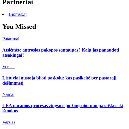
Partneriai
Biomax.lt
You Missed
Patarimai
Atsiėmėte antrosios pakopos santaupas? Kaip jas panaudoti
atsakingai?
Verslas
Lietuviai nustoja bijoti paskolų: kas pasikeitė per pastarąjį
dešimtmetį
Namai
LEA paramos procesas žingsnis po žingsnio: nuo paraiškos iki
išmokos
Verslas