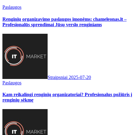
Paslaugos
Renginių organizavimo paslaugos įmonėms: chameleonas.lt –
Profesionalūs sprendimai Jūsų verslo renginiams
Straipsniai
2025-07-20
Paslaugos
Kam reikalingi renginių organizatoriai? Profesionalus požiūris į
renginių sėkmę