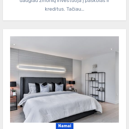
daugiau žmonių investuoja į paskolas ir
kreditus. Tačiau…
Namai