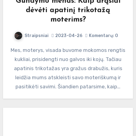
Gundymo menas: Kaip drąsiai
dėvėti apatinį trikotažą
moterims?
Straipsniai
2023-04-26
Komentarų: 0
Mes, moterys, visada buvome mokomos rengtis
kukliai, prisidengti nuo galvos iki kojų. Tačiau
apatinis trikotažas yra gražus drabužis, kuris
leidžia mums atskleisti savo moteriškumą ir
pasitikėti savimi. Šiandien patarsime, kaip…