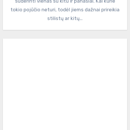
suderinti vienas su kitu ir panašiai. Kai kurie
tokio pojūčio neturi, todėl jiems dažnai prireikia
stilistų ar kitų…