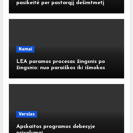
pasikeitė per pastarąjį dešimtmetį
Namai
LEA paramos procesas žingsnis po
žingsnio: nuo paraiškos iki išmokos
Verslas
Apskaitos programos debesyje
privalumai