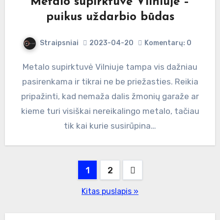
Metalo supirktuvė Vilniuje –
puikus uždarbio būdas
Straipsniai
2023-04-20
Komentarų: 0
Metalo supirktuvė Vilniuje tampa vis dažniau
pasirenkama ir tikrai ne be priežasties. Reikia
pripažinti, kad nemaža dalis žmonių garaže ar
kieme turi visiškai nereikalingo metalo, tačiau
tik kai kurie susirūpina…
Įrašų
1
2
puslapiavimas
Kitas puslapis »