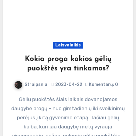
Laisvalaikis
Kokia proga kokios gėlių
puokštės yra tinkamos?
Straipsniai
2023-04-22
Komentarų: 0
Gėlių puokštės šiais laikais dovanojamos
daugybe progų – nuo gimtadienių iki sveikinimų
perėjus į kitą gyvenimo etapą. Tačiau gėlių
kalba, kuri jau daugybę metų vyrauja
visuomenėje, dažnai nulemia gėlių puokštėje…