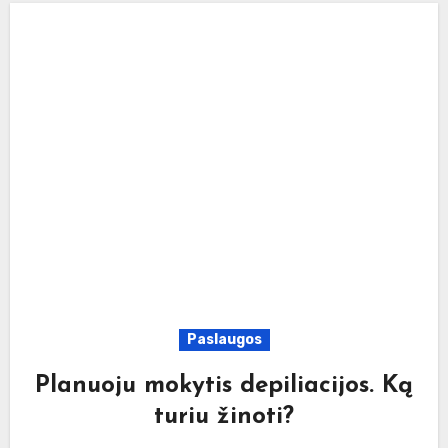
Paslaugos
Planuoju mokytis depiliacijos. Ką
turiu žinoti?