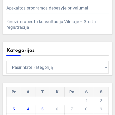
Apskaitos programos debesyje privalumai
Kineziterapeuto konsultacija Vilniuje – Greita
registracija
Kategorijos
Kategorijos
Pr
A
T
K
Pn
Š
S
1
2
3
4
5
6
7
8
9