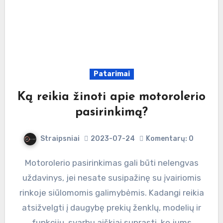
Patarimai
Ką reikia žinoti apie motorolerio
pasirinkimą?
Straipsniai
2023-07-24
Komentarų: 0
Motorolerio pasirinkimas gali būti nelengvas
uždavinys, jei nesate susipažinę su įvairiomis
rinkoje siūlomomis galimybėmis. Kadangi reikia
atsižvelgti į daugybę prekių ženklų, modelių ir
funkcijų, svarbu aiškiai suprasti, ko jums