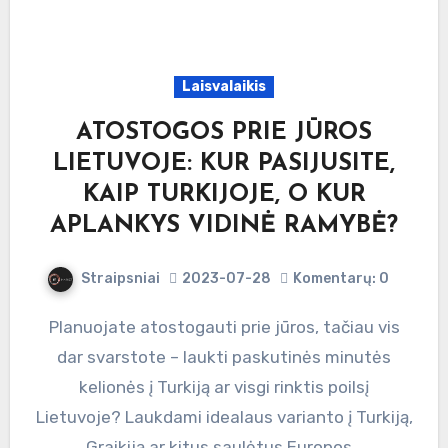
Laisvalaikis
ATOSTOGOS PRIE JŪROS
LIETUVOJE: KUR PASIJUSITE,
KAIP TURKIJOJE, O KUR
APLANKYS VIDINĖ RAMYBĖ?
Straipsniai
2023-07-28
Komentarų: 0
Planuojate atostogauti prie jūros, tačiau vis
dar svarstote – laukti paskutinės minutės
kelionės į Turkiją ar visgi rinktis poilsį
Lietuvoje? Laukdami idealaus varianto į Turkiją,
Graikiją ar kitus saulėtus Europos…