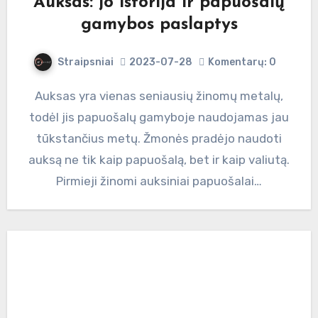
Auksas: jo istorija ir papuošalų
gamybos paslaptys
Straipsniai
2023-07-28
Komentarų: 0
Auksas yra vienas seniausių žinomų metalų,
todėl jis papuošalų gamyboje naudojamas jau
tūkstančius metų. Žmonės pradėjo naudoti
auksą ne tik kaip papuošalą, bet ir kaip valiutą.
Pirmieji žinomi auksiniai papuošalai…