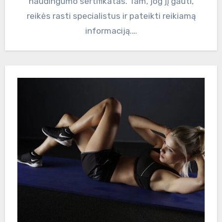
naudingumo sertifikatas. Tam, jog jį gauti,
reikės rasti specialistus ir pateikti reikiamą
informaciją.…