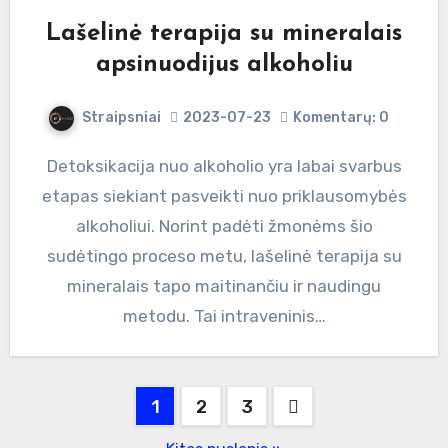
Lašelinė terapija su mineralais
apsinuodijus alkoholiu
Straipsniai
2023-07-23
Komentarų: 0
Detoksikacija nuo alkoholio yra labai svarbus
etapas siekiant pasveikti nuo priklausomybės
alkoholiui. Norint padėti žmonėms šio
sudėtingo proceso metu, lašelinė terapija su
mineralais tapo maitinančiu ir naudingu
metodu. Tai intraveninis…
Įrašų
1
2
3
puslapiavimas