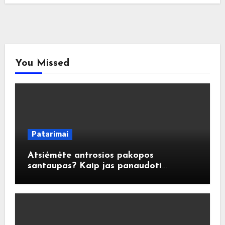
You Missed
Patarimai
Atsiėmėte antrosios pakopos
santaupas? Kaip jas panaudoti
atsakingai?