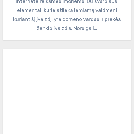
internete reikšmės įmonėms. Du svarbiausi
elementai, kurie atlieka lemiamą vaidmenį
kuriant šį įvaizdį, yra domeno vardas ir prekės
ženklo įvaizdis. Nors gali…