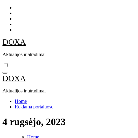
Skip
to
content
DOXA
Aktualijos ir atradimai
DOXA
Aktualijos ir atradimai
Home
Reklama portaluose
4 rugsėjo, 2023
Home