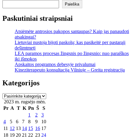
Paieška
Paskutiniai straipsniai
Atsiėmėte antrosios pakopos santaupas? Kaip jas panaudoti
atsakingai?
Lietuviai nustoja bijoti paskolų: kas pasikeitė per pastarąjį
dešimtmetį
LEA paramos procesas žingsnis po žingsnio: nuo paraiškos
iki išmokos
Apskaitos programos debesyje privalumai
Kineziterapeuto konsultacija Vilniuje – Greita registracija
Kategorijos
Kategorijos
2023 m. rugsėjo mėn.
Pr
A
T
K
Pn
Š
S
1
2
3
4
5
6
7
8
9
10
11
12
13
14
15
16
17
18
19
20
21
22
23
24