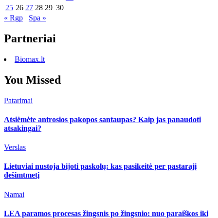
25
26
27
28
29
30
« Rgp
Spa »
Partneriai
Biomax.lt
You Missed
Patarimai
Atsiėmėte antrosios pakopos santaupas? Kaip jas panaudoti
atsakingai?
Verslas
Lietuviai nustoja bijoti paskolų: kas pasikeitė per pastarąjį
dešimtmetį
Namai
LEA paramos procesas žingsnis po žingsnio: nuo paraiškos iki