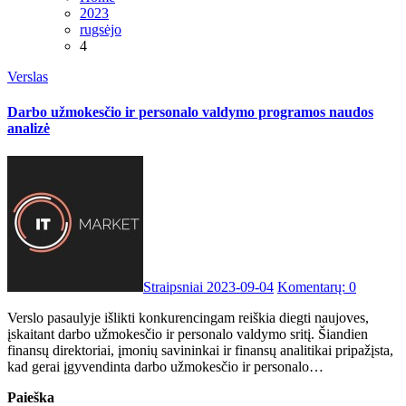
2023
rugsėjo
4
Verslas
Darbo užmokesčio ir personalo valdymo programos naudos
analizė
Straipsniai
2023-09-04
Komentarų: 0
Verslo pasaulyje išlikti konkurencingam reiškia diegti naujoves,
įskaitant darbo užmokesčio ir personalo valdymo sritį. Šiandien
finansų direktoriai, įmonių savininkai ir finansų analitikai pripažįsta,
kad gerai įgyvendinta darbo užmokesčio ir personalo…
Paieška