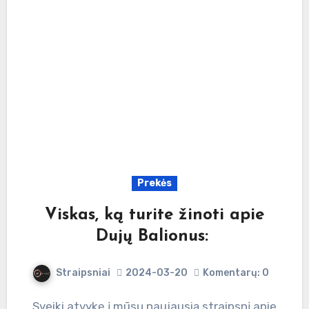
Prekės
Viskas, ką turite žinoti apie
Dujų Balionus:
Straipsniai
2024-03-20
Komentarų: 0
Sveiki atvykę į mūsų naujausią straipsnį apie