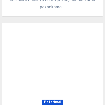
pakankamai…
Patarimai