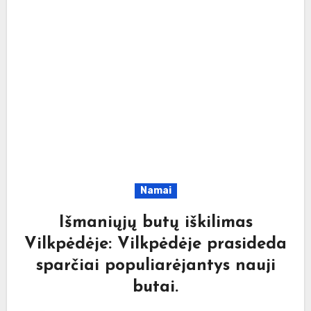
Namai
Išmaniųjų butų iškilimas
Vilkpėdėje: Vilkpėdėje prasideda
sparčiai populiarėjantys nauji
butai.