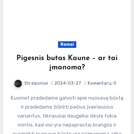
Namai
Pigesnis butas Kaune – ar tai
įmanoma?
Straipsniai
2024-03-27
Komentarų: 0
Kuomet pradedame galvoti apie nuosavą būstą
ir pradedame žiūrėti pačius įvairiausius
variantus, tikriausiai daugeliui iškyla tokia
mintis, kad visi yra nepaprastai brangūs ir
nusipirkti nuosavo būsto yra neįmanoma arba