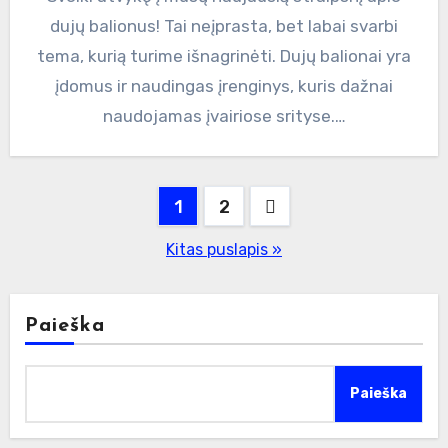
dujų balionus! Tai neįprasta, bet labai svarbi
tema, kurią turime išnagrinėti. Dujų balionai yra
įdomus ir naudingas įrenginys, kuris dažnai
naudojamas įvairiose srityse.…
Įrašų
1
2
puslapiavimas
Kitas puslapis »
Paieška
Paieška