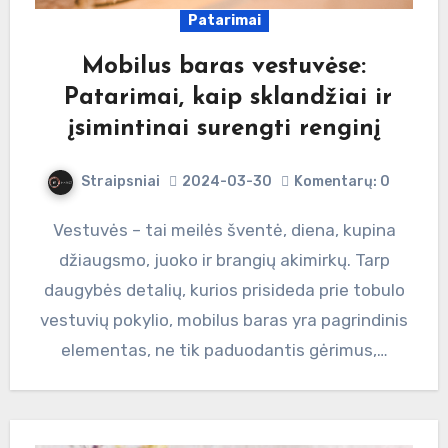
Patarimai
Mobilus baras vestuvėse:
Patarimai, kaip sklandžiai ir
įsimintinai surengti renginį
Straipsniai
2024-03-30
Komentarų: 0
Vestuvės – tai meilės šventė, diena, kupina
džiaugsmo, juoko ir brangių akimirkų. Tarp
daugybės detalių, kurios prisideda prie tobulo
vestuvių pokylio, mobilus baras yra pagrindinis
elementas, ne tik paduodantis gėrimus,…