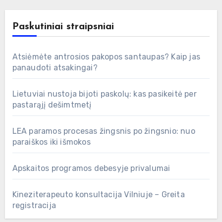
Paskutiniai straipsniai
Atsiėmėte antrosios pakopos santaupas? Kaip jas
panaudoti atsakingai?
Lietuviai nustoja bijoti paskolų: kas pasikeitė per
pastarąjį dešimtmetį
LEA paramos procesas žingsnis po žingsnio: nuo
paraiškos iki išmokos
Apskaitos programos debesyje privalumai
Kineziterapeuto konsultacija Vilniuje – Greita
registracija