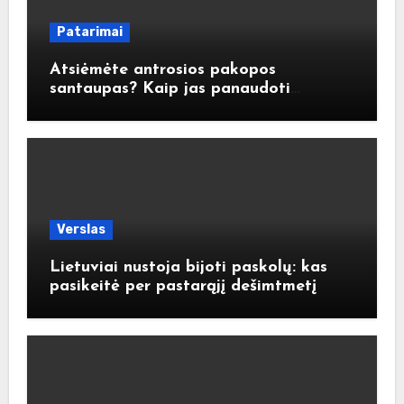
Patarimai
Atsiėmėte antrosios pakopos
santaupas? Kaip jas panaudoti
atsakingai?
Verslas
Lietuviai nustoja bijoti paskolų: kas
pasikeitė per pastarąjį dešimtmetį