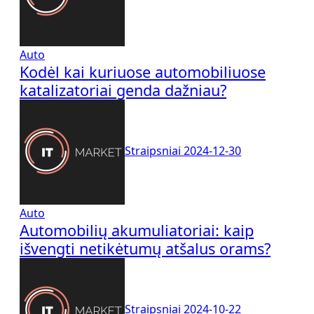
Auto
Kodėl kai kuriuose automobiliuose
katalizatoriai genda dažniau?
Straipsniai
2024-12-30
Auto
Automobilių akumuliatoriai: kaip
išvengti netikėtumų atšalus orams?
Straipsniai
2024-10-22