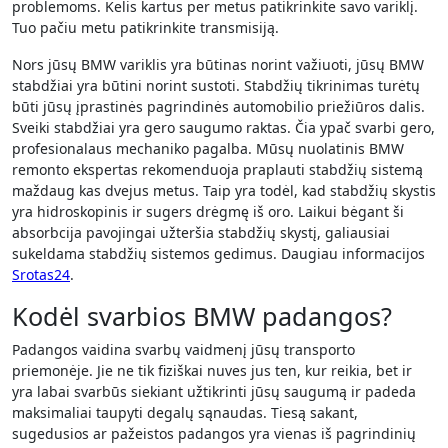
problemoms. Kelis kartus per metus patikrinkite savo variklį.
Tuo pačiu metu patikrinkite transmisiją.
Nors jūsų BMW variklis yra būtinas norint važiuoti, jūsų BMW
stabdžiai yra būtini norint sustoti. Stabdžių tikrinimas turėtų
būti jūsų įprastinės pagrindinės automobilio priežiūros dalis.
Sveiki stabdžiai yra gero saugumo raktas. Čia ypač svarbi gero,
profesionalaus mechaniko pagalba. Mūsų nuolatinis BMW
remonto ekspertas rekomenduoja praplauti stabdžių sistemą
maždaug kas dvejus metus. Taip yra todėl, kad stabdžių skystis
yra hidroskopinis ir sugers drėgmę iš oro. Laikui bėgant ši
absorbcija pavojingai užteršia stabdžių skystį, galiausiai
sukeldama stabdžių sistemos gedimus.
Daugiau informacijos
Srotas24
.
Kodėl svarbios BMW padangos?
Padangos vaidina svarbų vaidmenį jūsų transporto
priemonėje. Jie ne tik fiziškai nuves jus ten, kur reikia, bet ir
yra labai svarbūs siekiant užtikrinti jūsų saugumą ir padeda
maksimaliai taupyti degalų sąnaudas. Tiesą sakant,
sugedusios ar pažeistos padangos yra vienas iš pagrindinių