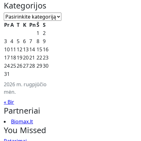
Kategorijos
Kategorijos
Pr
A
T
K
Pn
Š
S
1
2
3
4
5
6
7
8
9
10
11
12
13
14
15
16
17
18
19
20
21
22
23
24
25
26
27
28
29
30
31
2026 m. rugpjūčio
mėn.
« Bir
Partneriai
Biomax.lt
You Missed