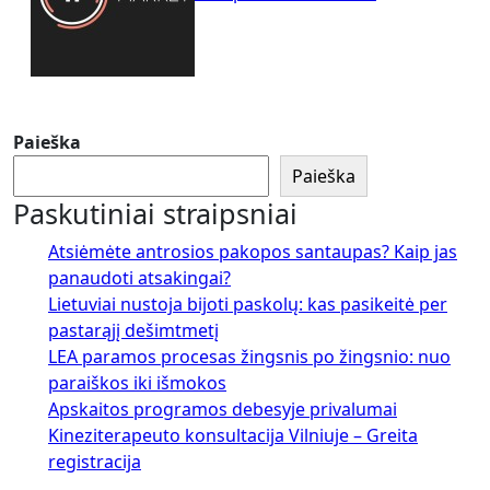
Paieška
Paieška
Paskutiniai straipsniai
Atsiėmėte antrosios pakopos santaupas? Kaip jas
panaudoti atsakingai?
Lietuviai nustoja bijoti paskolų: kas pasikeitė per
pastarąjį dešimtmetį
LEA paramos procesas žingsnis po žingsnio: nuo
paraiškos iki išmokos
Apskaitos programos debesyje privalumai
Kineziterapeuto konsultacija Vilniuje – Greita
registracija