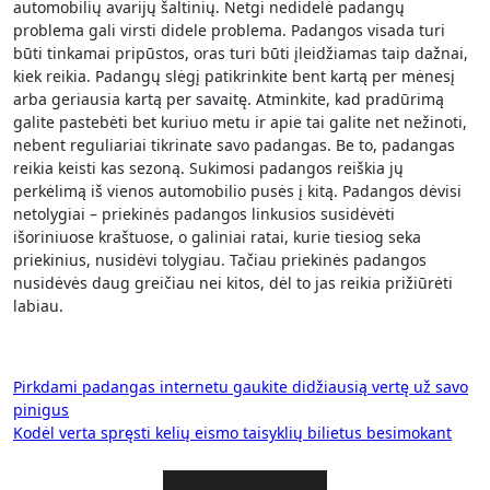
automobilių avarijų šaltinių. Netgi nedidelė padangų
problema gali virsti didele problema. Padangos visada turi
būti tinkamai pripūstos, oras turi būti įleidžiamas taip dažnai,
kiek reikia. Padangų slėgį patikrinkite bent kartą per mėnesį
arba geriausia kartą per savaitę. Atminkite, kad pradūrimą
galite pastebėti bet kuriuo metu ir apie tai galite net nežinoti,
nebent reguliariai tikrinate savo padangas. Be to, padangas
reikia keisti kas sezoną. Sukimosi padangos reiškia jų
perkėlimą iš vienos automobilio pusės į kitą. Padangos dėvisi
netolygiai – priekinės padangos linkusios susidėvėti
išoriniuose kraštuose, o galiniai ratai, kurie tiesiog seka
priekinius, nusidėvi tolygiau. Tačiau priekinės padangos
nusidėvės daug greičiau nei kitos, dėl to jas reikia prižiūrėti
labiau.
Navigacija
Pirkdami padangas internetu gaukite didžiausią vertę už savo
pinigus
tarp
Kodėl verta spręsti kelių eismo taisyklių bilietus besimokant
įrašų