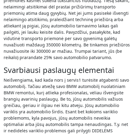
priemonės kasmet sukelia tūkstančius nuolaužų. Tiesą sakant,
nelaimingi atsitikimai dėl prastai prižiūrimų transporto
priemonių atima daug gyvybių. Net jei jums pasisekė išvengti
nelaimingo atsitikimo, praleidžiant techninę priežiūrą arba
atliekant ją pigiai, jūsų automobilio tarnavimo laikas gali
pailgėti, jei lauku keisite dalis. Pavyzdžiui, pasakykite, kad
vidutinė transporto priemonė per savo gyvenimą galėtų
nuvažiuoti maždaug 350000 kilometrų. Be tinkamos priežiūros
nuvažiuosite iki 300000 ar mažiau. Trumpai tariant, jūs (be
reikalo) prarandate 25% savo automobilio patvarumo.
Svarbiausi paslaugų elementai
Neišvengiama, kad kada nors į servis1 turėsite atgabenti savo
automobilį. Tačiau atvežę savo BMW automobilį nuolatiniam
BMW remontui, kurį atlieka profesionalas, vėliau išvengsite
brangių avarinių paslaugų. Be to, jūsų automobilis važiuos
greičiau, geriau ir ilgiau nei kitu atveju. Jūsų automobilio
variklis yra automobilio širdis. Esant bet kokioms variklio
problemoms, kyla pavojus, jūsų automobilis neveikia
optimaliai arba jūsų automobilis tampa nenaudingas. T.y. net
ir nedidelės variklio problemos gali prilygti DIDELĖMS