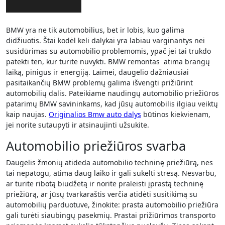
BMW yra ne tik automobilius, bet ir lobis, kuo galima
didžiuotis. Štai kodėl keli dalykai yra labiau varginantys nei
susidūrimas su automobilio problemomis, ypač jei tai trukdo
patekti ten, kur turite nuvykti. BMW remontas atima brangų
laiką, pinigus ir energiją. Laimei, daugelio dažniausiai
pasitaikančių BMW problemų galima išvengti prižiūrint
automobilių dalis. Pateikiame naudingų automobilio priežiūros
patarimų BMW savininkams, kad jūsų automobilis ilgiau veiktų
kaip naujas.
Originalios Bmw auto dalys
būtinos kiekvienam,
jei norite sutaupyti ir atsinaujinti užsukite.
Automobilio priežiūros svarba
Daugelis žmonių atideda automobilio techninę priežiūrą, nes
tai nepatogu, atima daug laiko ir gali sukelti stresą. Nesvarbu,
ar turite ribotą biudžetą ir norite praleisti įprastą techninę
priežiūrą, ar jūsų tvarkaraštis verčia atidėti susitikimą su
automobilių parduotuve, žinokite: prasta automobilio priežiūra
gali turėti siaubingų pasekmių. Prastai prižiūrimos transporto