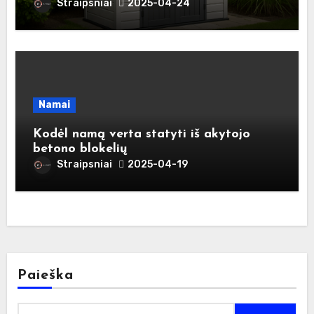
daug naudos
Straipsniai
2025-04-24
Namai
Kodėl namą verta statyti iš akytojo
betono blokelių
Straipsniai
2025-04-19
Paieška