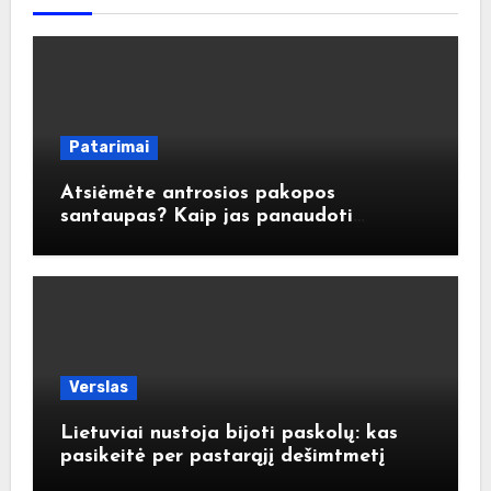
Patarimai
Atsiėmėte antrosios pakopos
santaupas? Kaip jas panaudoti
atsakingai?
Verslas
Lietuviai nustoja bijoti paskolų: kas
pasikeitė per pastarąjį dešimtmetį