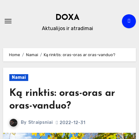
Skip
to
DOXA
content
Aktualijos ir atradimai
Home
Namai
Ką rinktis: oras-oras ar oras-vanduo?
Namai
Ką rinktis: oras-oras ar
oras-vanduo?
By
Straipsniai
2022-12-31