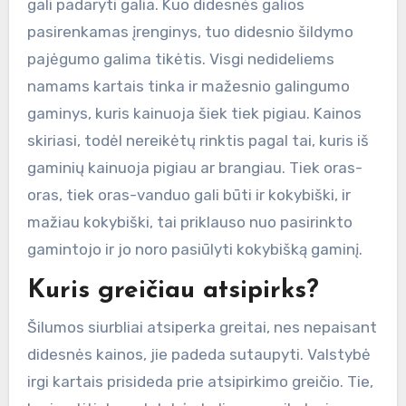
gali padaryti galia. Kuo didesnės galios
pasirenkamas įrenginys, tuo didesnio šildymo
pajėgumo galima tikėtis. Visgi nedideliems
namams kartais tinka ir mažesnio galingumo
gaminys, kuris kainuoja šiek tiek pigiau. Kainos
skiriasi, todėl nereikėtų rinktis pagal tai, kuris iš
gaminių kainuoja pigiau ar brangiau. Tiek oras-
oras, tiek oras-vanduo gali būti ir kokybiški, ir
mažiau kokybiški, tai priklauso nuo pasirinkto
gamintojo ir jo noro pasiūlyti kokybišką gaminį.
Kuris greičiau atsipirks?
Šilumos siurbliai atsiperka greitai, nes nepaisant
didesnės kainos, jie padeda sutaupyti. Valstybė
irgi kartais prisideda prie atsipirkimo greičio. Tie,