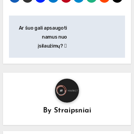
Navigacija
Ar šuo gali apsaugoti
tarp
namus nuo
įrašų
įsilaužimų?
By
Straipsniai