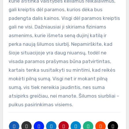
kurie atitinka valstybės keliamus reikalavimus,
gali kreiptis dėl paramos, kurios dėka bus
padengta dalis kainos. Visgi dėl paramos kreiptis
gali ne visi. Dažniausiai ji skiriama fiziniams
asmenims, kurie išmeta seną dujinį katilą ir
perka naują šilumos siurblį. Nepamirškite, kad
šioje situacijoje yra daug niuansų, todėl ne
visada paramos prašymas būna patvirtintas,
kartais tenka susitaikyti su mintimi, kad reikės
mokėti pilną sumą. Visgi net ir mokant pilną
sumą, vis tiek nereikia jaudintis, nes suma
atsipirks greičiau, nei manote. Šilumos siurbliai –
puikus pasirinkimas visiems.