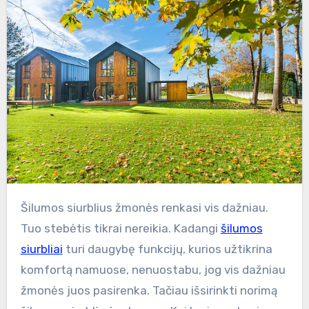
Šilumos siurblius žmonės renkasi vis dažniau.
Tuo stebėtis tikrai nereikia. Kadangi
šilumos
siurbliai
turi daugybę funkcijų, kurios užtikrina
komfortą namuose, nenuostabu, jog vis dažniau
žmonės juos pasirenka. Tačiau išsirinkti norimą