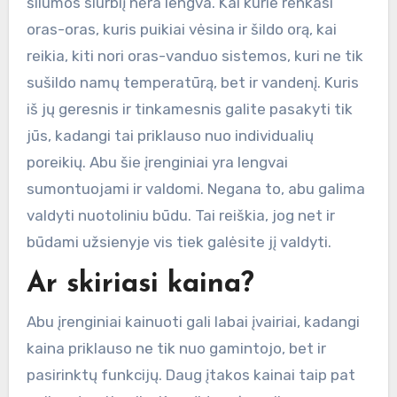
šilumos siurblį nėra lengva. Kai kurie renkasi
oras-oras, kuris puikiai vėsina ir šildo orą, kai
reikia, kiti nori oras-vanduo sistemos, kuri ne tik
sušildo namų temperatūrą, bet ir vandenį. Kuris
iš jų geresnis ir tinkamesnis galite pasakyti tik
jūs, kadangi tai priklauso nuo individualių
poreikių. Abu šie įrenginiai yra lengvai
sumontuojami ir valdomi. Negana to, abu galima
valdyti nuotoliniu būdu. Tai reiškia, jog net ir
būdami užsienyje vis tiek galėsite jį valdyti.
Ar skiriasi kaina?
Abu įrenginiai kainuoti gali labai įvairiai, kadangi
kaina priklauso ne tik nuo gamintojo, bet ir
pasirinktų funkcijų. Daug įtakos kainai taip pat