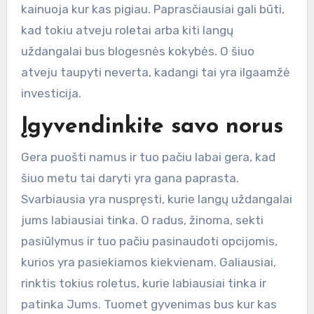
kainuoja kur kas pigiau. Paprasčiausiai gali būti,
kad tokiu atveju roletai arba kiti langų
uždangalai bus blogesnės kokybės. O šiuo
atveju taupyti neverta, kadangi tai yra ilgaamžė
investicija.
Įgyvendinkite savo norus
Gera puošti namus ir tuo pačiu labai gera, kad
šiuo metu tai daryti yra gana paprasta.
Svarbiausia yra nuspręsti, kurie langų uždangalai
jums labiausiai tinka. O radus, žinoma, sekti
pasiūlymus ir tuo pačiu pasinaudoti opcijomis,
kurios yra pasiekiamos kiekvienam. Galiausiai,
rinktis tokius roletus, kurie labiausiai tinka ir
patinka Jums. Tuomet gyvenimas bus kur kas