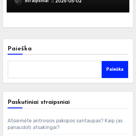
klaidų
Straipsniai
2025-05-02
Paieška
Paieška
Paskutiniai straipsniai
Atsiėmėte antrosios pakopos santaupas? Kaip jas
panaudoti atsakingai?