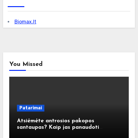
Biomax.lt
You Missed
Patarimai
Atsiėmėte antrosios pakopos
santaupas? Kaip jas panaudoti
atsakingai?