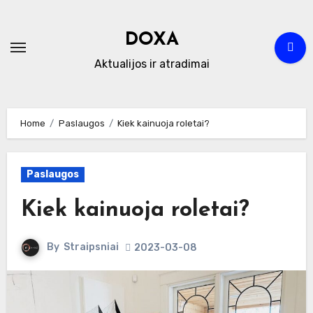
Skip
to
DOXA
content
Aktualijos ir atradimai
Home
Paslaugos
Kiek kainuoja roletai?
Paslaugos
Kiek kainuoja roletai?
By
Straipsniai
2023-03-08