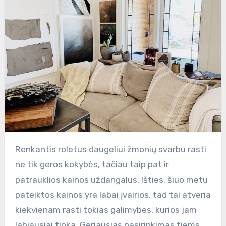
Renkantis roletus daugeliui žmonių svarbu rasti
ne tik geros kokybės, tačiau taip pat ir
patrauklios kainos uždangalus. Išties, šiuo metu
pateiktos kainos yra labai įvairios, tad tai atveria
kiekvienam rasti tokias galimybes, kurios jam
labiausiai tinka. Geriausias pasirinkimas tiems,