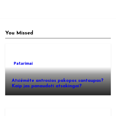
You Missed
Patarimai
Atsiėmėte antrosios pakopos santaupas?
Kaip jas panaudoti atsakingai?