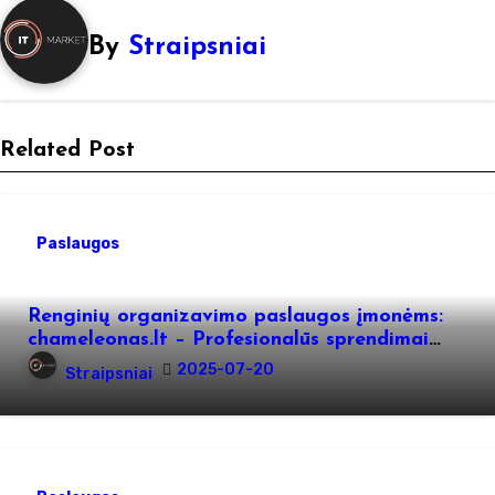
By
Straipsniai
Related Post
Paslaugos
Renginių organizavimo paslaugos įmonėms:
chameleonas.lt – Profesionalūs sprendimai
Jūsų verslo renginiams
2025-07-20
Straipsniai