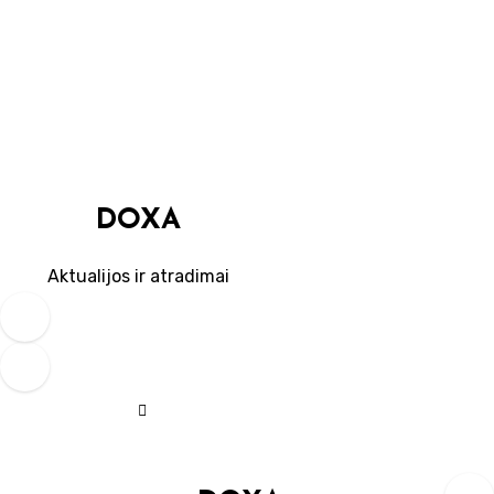
Skip
to
content
DOXA
Aktualijos ir atradimai