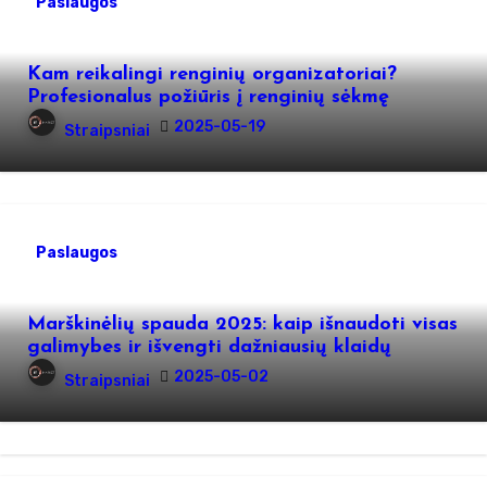
Paslaugos
Kam reikalingi renginių organizatoriai?
Profesionalus požiūris į renginių sėkmę
2025-05-19
Straipsniai
Paslaugos
Marškinėlių spauda 2025: kaip išnaudoti visas
galimybes ir išvengti dažniausių klaidų
2025-05-02
Straipsniai