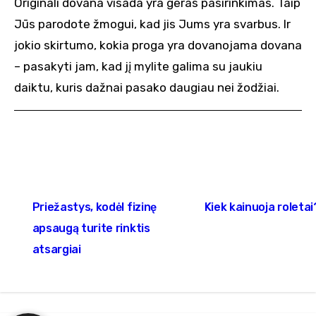
Originali dovana visada yra geras pasirinkimas. Taip
Jūs parodote žmogui, kad jis Jums yra svarbus. Ir
jokio skirtumo, kokia proga yra dovanojama dovana
– pasakyti jam, kad jį mylite galima su jaukiu
daiktu, kuris dažnai pasako daugiau nei žodžiai.
Navigacija
Priežastys, kodėl fizinę
Kiek kainuoja roletai
tarp
apsaugą turite rinktis
įrašų
atsargiai