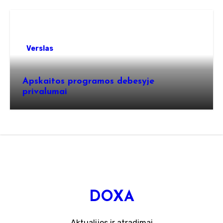
Verslas
Apskaitos programos debesyje
privalumai
DOXA
Aktualijos ir atradimai