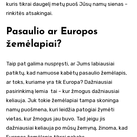
kuris tikrai daugelį metų puoš Jūsų namų sienas –
rinkitės atsakingai.
Pasaulio ar Europos
žemėlapiai?
Taip pat galima nuspręsti, ar Jums labiausiai
patiktų, kad namuose kabėtų pasaulio žemėlapis,
ar toks, kuriame yra tik Europa? Dažniausiai
pasirinkimą lemia tai – kur žmogus dažniausiai
keliauja. Juk tokie žemėlapiai tampa skoninga
namų puošmena, kuri leidžia patogiai žymėti
vietas, kur žmogus jau buvo. Tad jeigu jis
dažniausiai keliauja po mūsų žemyną, žinoma, kad
Europos žemėlapio tikrai pakaks.