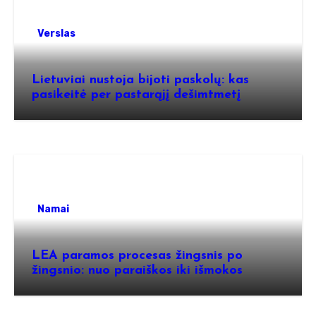
Verslas
Lietuviai nustoja bijoti paskolų: kas
pasikeitė per pastarąjį dešimtmetį
Namai
LEA paramos procesas žingsnis po
žingsnio: nuo paraiškos iki išmokos