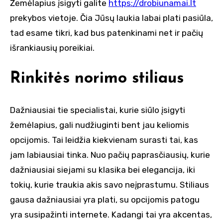
Žemėlapius įsigyti galite
https://drobiunamai.lt
prekybos vietoje. Čia Jūsų laukia labai plati pasiūla,
tad esame tikri, kad bus patenkinami net ir pačių
išrankiausių poreikiai.
Rinkitės norimo stiliaus
Dažniausiai tie specialistai, kurie siūlo įsigyti
žemėlapius, gali nudžiuginti bent jau keliomis
opcijomis. Tai leidžia kiekvienam surasti tai, kas
jam labiausiai tinka. Nuo pačių paprasčiausių, kurie
dažniausiai siejami su klasika bei elegancija, iki
tokių, kurie traukia akis savo neįprastumu. Stiliaus
gausa dažniausiai yra plati, su opcijomis patogu
yra susipažinti internete. Kadangi tai yra akcentas,