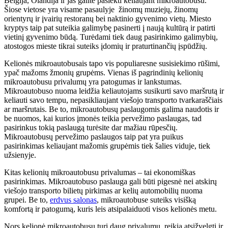
Belgija, Olandija ir jas galite pasiekti keliaujant mikroautobusu.
Šiose vietose yra visame pasaulyje žinomų muziejų, žinomų
orientyrų ir įvairių restoranų bei naktinio gyvenimo vietų. Miesto
kryptys taip pat suteikia galimybę pasinerti į naują kultūrą ir patirti
vietinį gyvenimo būdą. Turėdami tiek daug pasirinkimo galimybių,
atostogos mieste tikrai suteiks įdomių ir praturtinančių įspūdžių.
Kelionės mikroautobusais tapo vis populiaresne susisiekimo rūšimi,
ypač mažoms žmonių grupėms. Vienas iš pagrindinių kelionių
mikroautobusu privalumų yra patogumas ir lankstumas.
Mikroautobuso nuoma leidžia keliautojams susikurti savo maršrutą ir
keliauti savo tempu, nepasikliaujant viešojo transporto tvarkaraščiais
ar maršrutais. Be to, mikroautobusų paslaugomis galima naudotis ir
be nuomos, kai kurios įmonės teikia pervežimo paslaugas, tad
pasirinkus tokią paslaugą turėsite dar mažiau rūpesčių.
Mikroautobusų pervežimo paslaugos taip pat yra puikus
pasirinkimas keliaujant mažomis grupėmis tiek šalies viduje, tiek
užsienyje.
Kitas kelionių mikroautobusu privalumas – tai ekonomiškas
pasirinkimas. Mikroautobuso paslauga gali būti pigesnė nei atskirų
viešojo transporto bilietų pirkimas ar kelių automobilių nuoma
grupei. Be to,
erdvus salonas
, mikroautobuse suteiks visišką
komfortą ir patogumą, kuris leis atsipalaiduoti visos kelionės metu.
Nors kelionė mikroautobusu turi daug privalumų, reikia atsižvelgti ir