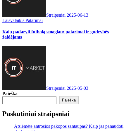
Straipsniai
2025-06-13
Laisvalaikis
Patarimai
Kaip padaryti futbolą smagiau: patarimai ir gudrybės
žaidėjams
Straipsniai
2025-05-03
Paieška
Paieška
Paskutiniai straipsniai
Atsiėmėte antrosios pakopos santaupas? Kaip jas panaudoti