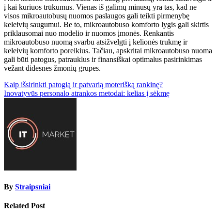
į kai kuriuos trūkumus. Vienas iš galimų minusų yra tas, kad ne
visos mikroautobusų nuomos paslaugos gali teikti pirmenybę
keleivių saugumui. Be to, mikroautobuso komforto lygis gali skirtis
priklausomai nuo modelio ir nuomos įmonės. Renkantis
mikroautobuso nuomą svarbu atsižvelgti į kelionės trukmę ir
keleivių komforto poreikius. Tačiau, apskritai mikroautobuso nuoma
gali būti patogus, patrauklus ir finansiškai optimalus pasirinkimas
vežant didesnes žmonių grupes.
Navigacija
Kaip išsirinkti patogią ir patvarią moterišką rankinę?
Inovatyvūs personalo atrankos metodai: kelias į sėkmę
tarp
įrašų
By
Straipsniai
Related Post