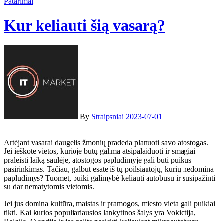
Patarimai
Kur keliauti šią vasarą?
By
Straipsniai
2023-07-01
Artėjant vasarai daugelis žmonių pradeda planuoti savo atostogas.
Jei ieškote vietos, kurioje būtų galima atsipalaiduoti ir smagiai
praleisti laiką saulėje, atostogos paplūdimyje gali būti puikus
pasirinkimas. Tačiau, galbūt esate iš tų poilsiautojų, kurių nedomina
papludimys? Tuomet, puiki galimybė keliauti autobusu ir susipažinti
su dar nematytomis vietomis.
Jei jus domina kultūra, maistas ir pramogos, miesto vieta gali puikiai
tikti. Kai kurios populiariausios lankytinos šalys yra Vokietija,