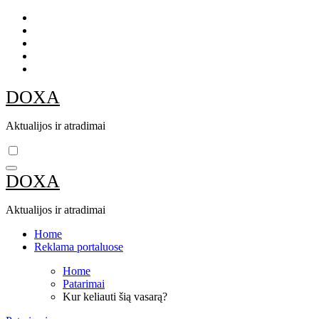
Skip
to
content
DOXA
Aktualijos ir atradimai
DOXA
Aktualijos ir atradimai
Home
Reklama portaluose
Home
Patarimai
Kur keliauti šią vasarą?