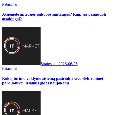
Patarimai
Atsiėmėte antrosios pakopos santaupas? Kaip jas panaudoti
atsakingai?
Straipsniai
2026-06-26
Patarimai
Kokią turinio valdymo sistemą pasirinkti savo elektroninei
parduotuvei: išsamus gidas naujokams