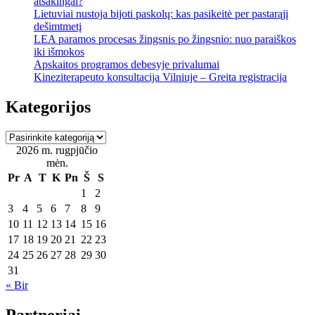
atsakingai?
Lietuviai nustoja bijoti paskolų: kas pasikeitė per pastarąjį
dešimtmetį
LEA paramos procesas žingsnis po žingsnio: nuo paraiškos
iki išmokos
Apskaitos programos debesyje privalumai
Kineziterapeuto konsultacija Vilniuje – Greita registracija
Kategorijos
Kategorijos
2026 m. rugpjūčio
mėn.
Pr
A
T
K
Pn
Š
S
1
2
3
4
5
6
7
8
9
10
11
12
13
14
15
16
17
18
19
20
21
22
23
24
25
26
27
28
29
30
31
« Bir
Partneriai