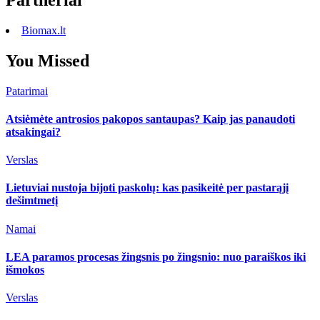
Biomax.lt
You Missed
Patarimai
Atsiėmėte antrosios pakopos santaupas? Kaip jas panaudoti
atsakingai?
Verslas
Lietuviai nustoja bijoti paskolų: kas pasikeitė per pastarąjį
dešimtmetį
Namai
LEA paramos procesas žingsnis po žingsnio: nuo paraiškos iki
išmokos
Verslas