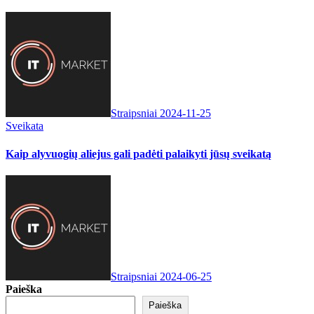
Straipsniai
2024-11-25
Sveikata
Kaip alyvuogių aliejus gali padėti palaikyti jūsų sveikatą
Straipsniai
2024-06-25
Paieška
Paieška