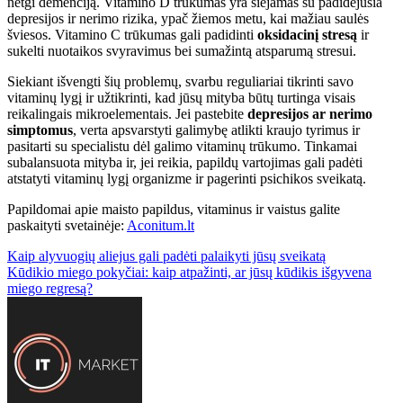
netgi demenciją. Vitamino D trūkumas yra siejamas su padidėjusia
depresijos ir nerimo rizika, ypač žiemos metu, kai mažiau saulės
šviesos. Vitamino C trūkumas gali padidinti
oksidacinį stresą
ir
sukelti nuotaikos svyravimus bei sumažintą atsparumą stresui.
Siekiant išvengti šių problemų, svarbu reguliariai tikrinti savo
vitaminų lygį ir užtikrinti, kad jūsų mityba būtų turtinga visais
reikalingais mikroelementais. Jei pastebite
depresijos ar nerimo
simptomus
, verta apsvarstyti galimybę atlikti kraujo tyrimus ir
pasitarti su specialistu dėl galimo vitaminų trūkumo. Tinkamai
subalansuota mityba ir, jei reikia, papildų vartojimas gali padėti
atstatyti vitaminų lygį organizme ir pagerinti psichikos sveikatą.
Papildomai apie maisto papildus, vitaminus ir vaistus galite
paskaityti svetainėje:
Aconitum.lt
Navigacija
Kaip alyvuogių aliejus gali padėti palaikyti jūsų sveikatą
Kūdikio miego pokyčiai: kaip atpažinti, ar jūsų kūdikis išgyvena
tarp
miego regresą?
įrašų