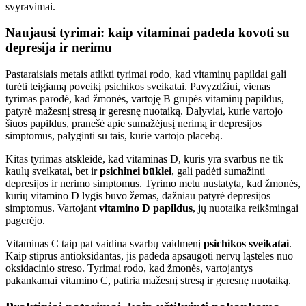
svyravimai.
Naujausi tyrimai: kaip vitaminai padeda
kovoti su
depresija
ir nerimu
Pastaraisiais metais atlikti tyrimai rodo, kad vitaminų papildai gali
turėti teigiamą poveikį psichikos sveikatai. Pavyzdžiui, vienas
tyrimas parodė, kad žmonės, vartoję B grupės vitaminų papildus,
patyrė mažesnį stresą ir geresnę nuotaiką. Dalyviai, kurie vartojo
šiuos papildus, pranešė apie sumažėjusį nerimą ir depresijos
simptomus, palyginti su tais, kurie vartojo placebą.
Kitas tyrimas atskleidė, kad vitaminas D, kuris yra svarbus ne tik
kaulų sveikatai, bet ir
psichinei būklei
, gali padėti sumažinti
depresijos ir nerimo simptomus. Tyrimo metu nustatyta, kad žmonės,
kurių vitamino D lygis buvo žemas, dažniau patyrė depresijos
simptomus. Vartojant
vitamino D papildus
, jų nuotaika reikšmingai
pagerėjo.
Vitaminas C taip pat vaidina svarbų vaidmenį
psichikos sveikatai
.
Kaip stiprus antioksidantas, jis padeda apsaugoti nervų ląsteles nuo
oksidacinio streso. Tyrimai rodo, kad žmonės, vartojantys
pakankamai vitamino C, patiria mažesnį stresą ir geresnę nuotaiką.