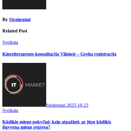
By
Straipsniai
Related Post
Sveikata
Kineziterapeuto konsultacija Vilniuje – Greita registracija
Straipsniai
2025-10-23
Sveikata
Kūdikio miego pokyčiai: kaip atpažinti, ar jūsų kūdikis
išgyvena miego regresą?