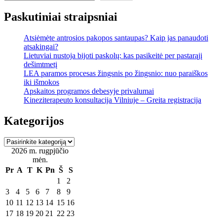
Paskutiniai straipsniai
Atsiėmėte antrosios pakopos santaupas? Kaip jas panaudoti
atsakingai?
Lietuviai nustoja bijoti paskolų: kas pasikeitė per pastarąjį
dešimtmetį
LEA paramos procesas žingsnis po žingsnio: nuo paraiškos
iki išmokos
Apskaitos programos debesyje privalumai
Kineziterapeuto konsultacija Vilniuje – Greita registracija
Kategorijos
Kategorijos
2026 m. rugpjūčio
mėn.
Pr
A
T
K
Pn
Š
S
1
2
3
4
5
6
7
8
9
10
11
12
13
14
15
16
17
18
19
20
21
22
23