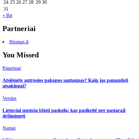
24
25
26
27
28
29
30
31
« Bir
Partneriai
Biomax.lt
You Missed
Patarimai
Atsiėmėte antrosios pakopos santaupas? Kaip jas panaudoti
atsakingai?
Verslas
Lietuviai nustoja bijoti paskolų: kas pasikeitė per pastarąjį
dešimtmetį
Namai