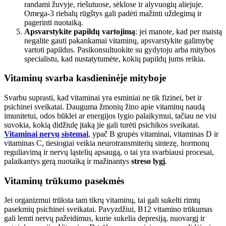
randami žuvyje, riešutuose, sėklose ir alyvuogių aliejuje.
Omega-3 riebalų rūgštys gali padėti mažinti uždegimą ir
pagerinti nuotaiką.
Apsvarstykite papildų vartojimą
: jei manote, kad per maistą
negalite gauti pakankamai vitaminų, apsvarstykite galimybę
vartoti papildus. Pasikonsultuokite su gydytoju arba mitybos
specialistu, kad nustatytumėte, kokių papildų jums reikia.
Vitaminų svarba
kasdieninėje mityboje
Svarbu suprasti, kad vitaminai yra esminiai ne tik fizinei, bet ir
psichinei sveikatai. Dauguma žmonių žino apie vitaminų naudą
imunitetui, odos būklei ar energijos lygio palaikymui, tačiau ne visi
suvokia, kokią didžiulę įtaką jie gali turėti psichikos sveikatai.
Vitaminai nervų sistemai
, ypač B grupės vitaminai, vitaminas D ir
vitaminas C, tiesiogiai veikia neurotransmiterių sintezę, hormonų
reguliavimą ir nervų ląstelių apsaugą, o tai yra svarbiausi procesai,
palaikantys gerą nuotaiką ir mažinantys
streso lygį
.
Vitaminų trūkumo pasekmės
Jei organizmui trūksta tam tikrų vitaminų, tai gali sukelti rimtų
pasekmių psichinei sveikatai. Pavyzdžiui, B12 vitamino trūkumas
gali lemti nervų pažeidimus, kurie sukelia depresiją, nuovargį ir