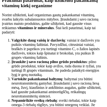
Praktiniai patarimai, kaip užtikrinti pakankamą
vitaminų
kiekį organizme
Norint užtikrinti, kad organizmas gautų pakankamai vitaminų,
svarbu laikytis subalansuotos mitybos. Įtraukdami į savo racioną
įvairius maisto produktus, galite užtikrinti, kad gausite visus
reikiamus
vitaminus ir mineralus
. Štai keli patarimai, kaip tai
padaryti:
Valgykite daug vaisių ir daržovių
: vaisiai ir daržovės yra
puikūs vitaminų šaltiniai. Pavyzdžiui, citrusiniai vaisiai,
braškės ir paprikos yra turtingi vitamino C, o žalios lapinės
daržovės, tokios kaip špinatai ir brokoliai, yra puikus B
grupės vitaminų šaltinis.
Įtraukite į savo racioną pilno grūdo produktus
: pilno
grūdo produktai, tokie kaip avižos, ruda duona ir ryžiai, yra
turtingi B grupės vitaminais. Jie padeda palaikyti energijos
lygį ir gerą nuotaiką.
Vartokite pakankamai baltymų
: baltymai yra būtini
neurotransmiterių gamybai. Įtraukdami į savo racioną liesą
mėsą, žuvį, kiaušinius ir ankštinius augalus, galite užtikrinti,
kad gausite pakankamai aminorūgščių, reikalingų
neurotransmiterių sintezei.
Nepamirškite sveikų riebalų
: sveiki riebalai, tokie kaip
omega-3 riebalų rūgštys, yra būtini smegenų veiklai. Jie