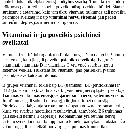
mokslininkai atkreipia dėmesį į mitybos svarbą. Tam tikrų vitaminų
trūkumas gali turėti tiesioginį poveikį mūsų psichinei būklei. Šiame
straipsnyje aptarsime, kaip tam tikrų vitaminų trūkumas gali paveikti
psichikos sveikatą ir kaip
vitaminai nervų sistemai
gali padėti
sumažinti depresijos ir nerimo simptomus.
Vitaminai ir jų poveikis psichinei
sveikatai
Vitaminai yra būtini organizmo funkcijoms, tačiau daugelis žmonių
nesuvokia, kaip jie gali paveikti
psichikos sveikatą
. B grupės
vitaminai, vitaminas D ir vitaminas C yra ypač svarbūs nervų
sistemos veiklai. Trūkstant šių vitaminų, gali pasireikšti įvairūs
psichikos sveikatos sutrikimai.
B grupės vitaminai, tokie kaip B1 (tiaminas), B6 (piridoksinas) ir
B12 (kobalaminas), vaidina svarbų vaidmenį nervų ląstelių veikloje.
Tiaminas yra būtinas
energijos gamybai
ir
nervų sistemos
veiklai.
Jo trūkumas gali sukelti nuovargį, dirglumą ir net depresiją.
Piridoksinas dalyvauja serotonino ir dopamino – neurotransmiterių,
kurie yra svarbūs nuotaikos reguliavimui, gamyboje. B6 trūkumas
gali sukelti nerimą ir depresiją. Kobalaminas yra būtinas nervų
ląstelių sveikatai ir raudonųjų kraujo kūnelių gamybai. Trūkstant šio
vitamino, gali pasireikšti nuovargis, silpnumas ir nuotaikos