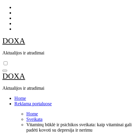
Skip
to
content
DOXA
Aktualijos ir atradimai
DOXA
Aktualijos ir atradimai
Home
Reklama portaluose
Home
Sveikata
Vitaminų būklė ir psichikos sveikata: kaip vitaminai gali
padėti kovoti su depresija ir nerimu