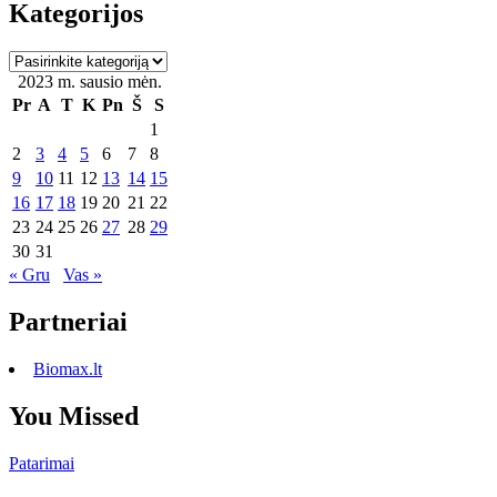
Kategorijos
Kategorijos
2023 m. sausio mėn.
Pr
A
T
K
Pn
Š
S
1
2
3
4
5
6
7
8
9
10
11
12
13
14
15
16
17
18
19
20
21
22
23
24
25
26
27
28
29
30
31
« Gru
Vas »
Partneriai
Biomax.lt
You Missed
Patarimai