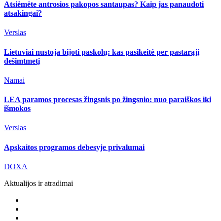
Atsiėmėte antrosios pakopos santaupas? Kaip jas panaudoti
atsakingai?
Verslas
Lietuviai nustoja bijoti paskolų: kas pasikeitė per pastarąjį
dešimtmetį
Namai
LEA paramos procesas žingsnis po žingsnio: nuo paraiškos iki
išmokos
Verslas
Apskaitos programos debesyje privalumai
DOXA
Aktualijos ir atradimai