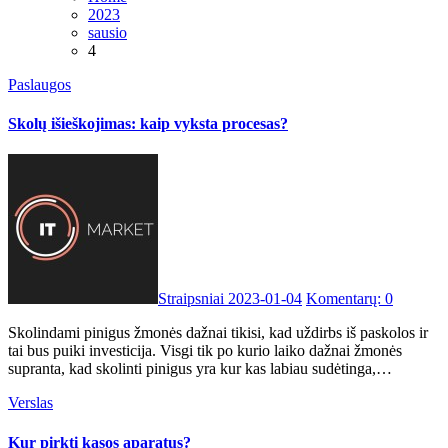
2023
sausio
4
Paslaugos
Skolų išieškojimas: kaip vyksta procesas?
Straipsniai
2023-01-04
Komentarų: 0
Skolindami pinigus žmonės dažnai tikisi, kad uždirbs iš paskolos ir
tai bus puiki investicija. Visgi tik po kurio laiko dažnai žmonės
supranta, kad skolinti pinigus yra kur kas labiau sudėtinga,…
Verslas
Kur pirkti kasos aparatus?