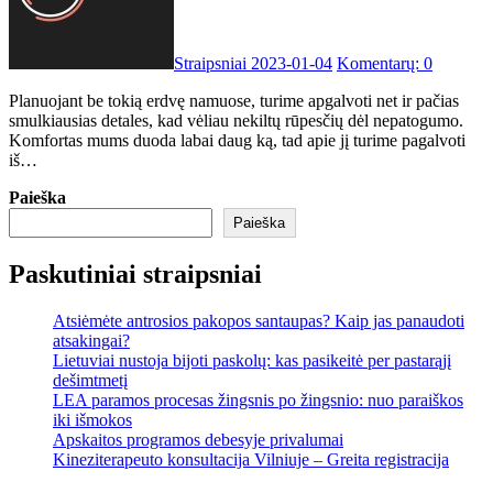
Straipsniai
2023-01-04
Komentarų: 0
Planuojant be tokią erdvę namuose, turime apgalvoti net ir pačias
smulkiausias detales, kad vėliau nekiltų rūpesčių dėl nepatogumo.
Komfortas mums duoda labai daug ką, tad apie jį turime pagalvoti
iš…
Paieška
Paieška
Paskutiniai straipsniai
Atsiėmėte antrosios pakopos santaupas? Kaip jas panaudoti
atsakingai?
Lietuviai nustoja bijoti paskolų: kas pasikeitė per pastarąjį
dešimtmetį
LEA paramos procesas žingsnis po žingsnio: nuo paraiškos
iki išmokos
Apskaitos programos debesyje privalumai
Kineziterapeuto konsultacija Vilniuje – Greita registracija