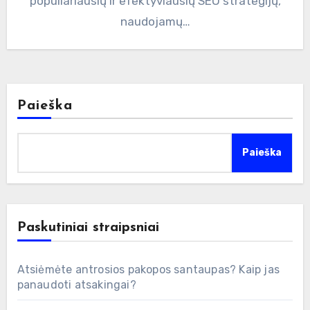
populiariausių ir efektyviausių SEO strategijų,
naudojamų…
Paieška
Paieška
Paskutiniai straipsniai
Atsiėmėte antrosios pakopos santaupas? Kaip jas
panaudoti atsakingai?