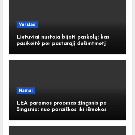
Verslas
Lietuviai nustoja bijoti paskolų: kas
pasikeitė per pastarąjį dešimtmetį
Namai
LEA paramos procesas žingsnis po
žingsnio: nuo paraiškos iki išmokos