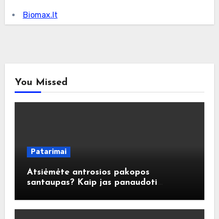
Biomax.lt
You Missed
Patarimai
Atsiėmėte antrosios pakopos
santaupas? Kaip jas panaudoti
atsakingai?