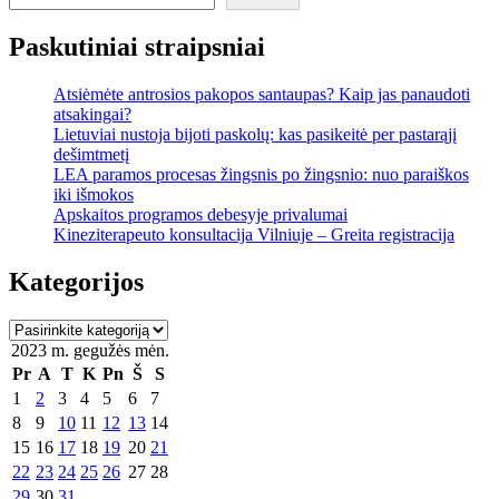
Paskutiniai straipsniai
Atsiėmėte antrosios pakopos santaupas? Kaip jas panaudoti
atsakingai?
Lietuviai nustoja bijoti paskolų: kas pasikeitė per pastarąjį
dešimtmetį
LEA paramos procesas žingsnis po žingsnio: nuo paraiškos
iki išmokos
Apskaitos programos debesyje privalumai
Kineziterapeuto konsultacija Vilniuje – Greita registracija
Kategorijos
Kategorijos
2023 m. gegužės mėn.
Pr
A
T
K
Pn
Š
S
1
2
3
4
5
6
7
8
9
10
11
12
13
14
15
16
17
18
19
20
21
22
23
24
25
26
27
28
29
30
31