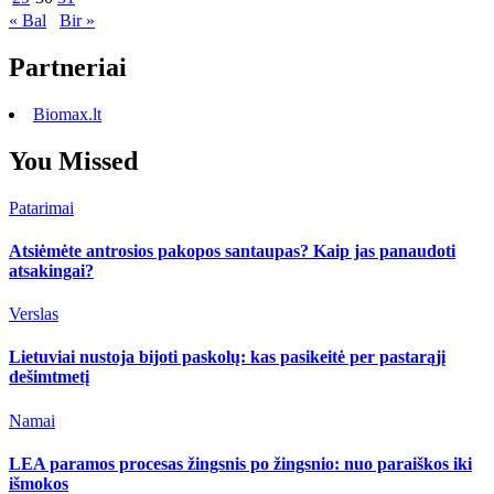
« Bal
Bir »
Partneriai
Biomax.lt
You Missed
Patarimai
Atsiėmėte antrosios pakopos santaupas? Kaip jas panaudoti
atsakingai?
Verslas
Lietuviai nustoja bijoti paskolų: kas pasikeitė per pastarąjį
dešimtmetį
Namai
LEA paramos procesas žingsnis po žingsnio: nuo paraiškos iki
išmokos