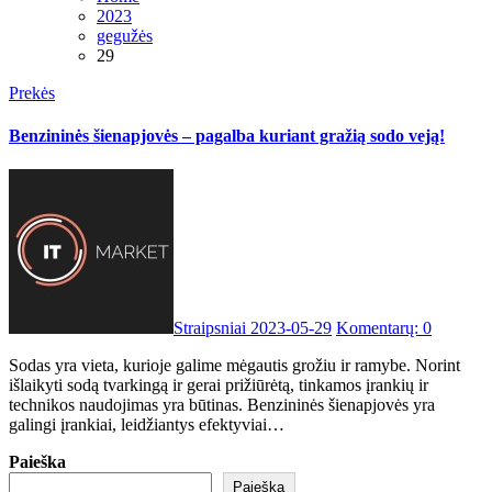
2023
gegužės
29
Prekės
Benzininės šienapjovės – pagalba kuriant gražią sodo veją!
Straipsniai
2023-05-29
Komentarų: 0
Sodas yra vieta, kurioje galime mėgautis grožiu ir ramybe. Norint
išlaikyti sodą tvarkingą ir gerai prižiūrėtą, tinkamos įrankių ir
technikos naudojimas yra būtinas. Benzininės šienapjovės yra
galingi įrankiai, leidžiantys efektyviai…
Paieška
Paieška