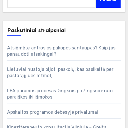
Paskutiniai straipsniai
Atsiėmėte antrosios pakopos santaupas? Kaip jas
panaudoti atsakingai?
Lietuviai nustoja bijoti paskolų: kas pasikeitė per
pastarąjį dešimtmetį
LEA paramos procesas žingsnis po žingsnio: nuo
paraiškos iki išmokos
Apskaitos programos debesyje privalumai
Kineziterapeuto konsultacija Vilniuje – Greita