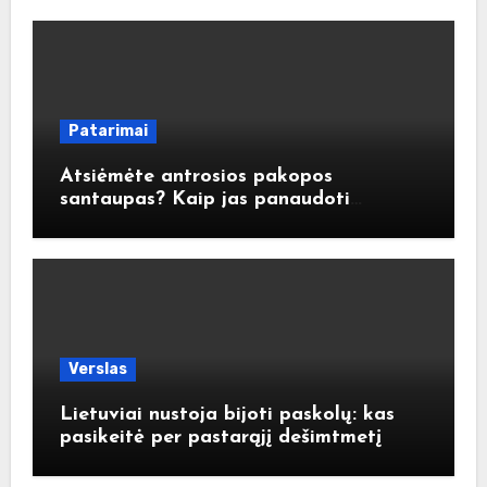
Patarimai
Atsiėmėte antrosios pakopos
santaupas? Kaip jas panaudoti
atsakingai?
Verslas
Lietuviai nustoja bijoti paskolų: kas
pasikeitė per pastarąjį dešimtmetį