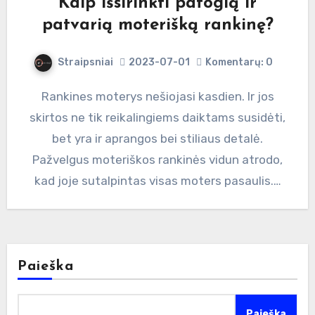
Kaip išsirinkti patogią ir
patvarią moterišką rankinę?
Straipsniai
2023-07-01
Komentarų: 0
Rankines moterys nešiojasi kasdien. Ir jos
skirtos ne tik reikalingiems daiktams susidėti,
bet yra ir aprangos bei stiliaus detalė.
Pažvelgus moteriškos rankinės vidun atrodo,
kad joje sutalpintas visas moters pasaulis.…
Paieška
Paieška