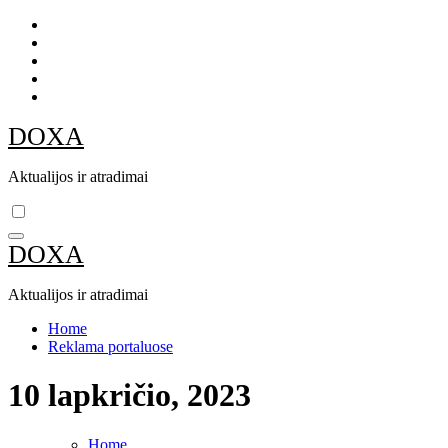
Skip
to
content
DOXA
Aktualijos ir atradimai
DOXA
Aktualijos ir atradimai
Home
Reklama portaluose
10 lapkričio, 2023
Home