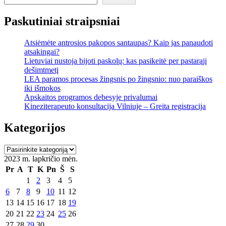
Paskutiniai straipsniai
Atsiėmėte antrosios pakopos santaupas? Kaip jas panaudoti
atsakingai?
Lietuviai nustoja bijoti paskolų: kas pasikeitė per pastarąjį
dešimtmetį
LEA paramos procesas žingsnis po žingsnio: nuo paraiškos
iki išmokos
Apskaitos programos debesyje privalumai
Kineziterapeuto konsultacija Vilniuje – Greita registracija
Kategorijos
Kategorijos
2023 m. lapkričio mėn.
Pr
A
T
K
Pn
Š
S
1
2
3
4
5
6
7
8
9
10
11
12
13
14
15
16
17
18
19
20
21
22
23
24
25
26
27
28
29
30