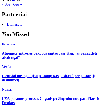
« Spa
Gru »
Partneriai
Biomax.lt
You Missed
Patarimai
Atsiėmėte antrosios pakopos santaupas? Kaip jas panaudoti
atsakingai?
Verslas
Lietuviai nustoja bijoti paskolų: kas pasikeitė per pastarąjį
dešimtmetį
Namai
LEA paramos procesas žingsnis po žingsnio: nuo paraiškos iki
išmokos