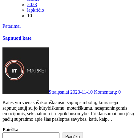
2023
lapkričio
10
Patarimai
Sapnuoti kate
Straipsniai
2023-11-10
Komentarų: 0
Katės yra vienas iš ikoniškiausių sapnų simbolių, kuris sieja
sapnuojantįjį su jo kūrybiškumu, moteriškumu, nesąmoningomis
emocijomis, seksualumu ir nepriklausomybe. Priklausomai nuo jūsų
pačių supratimo apie šias paslėptas savybes, katė, kaip…
Paieška
Paieška