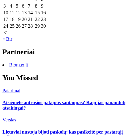
3
4
5
6
7
8
9
10
11
12
13
14
15
16
17
18
19
20
21
22
23
24
25
26
27
28
29
30
31
« Bir
Partneriai
Biomax.lt
You Missed
Patarimai
Atsiėmėte antrosios pakopos santaupas? Kaip jas panaudoti
atsakingai?
Verslas
Lietuviai nustoja bijoti paskolų: kas pasikeitė per pastarąjį