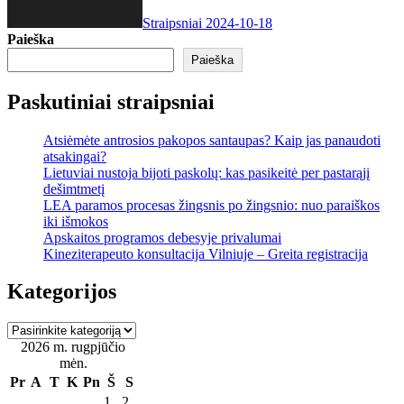
Straipsniai
2024-10-18
Paieška
Paieška
Paskutiniai straipsniai
Atsiėmėte antrosios pakopos santaupas? Kaip jas panaudoti
atsakingai?
Lietuviai nustoja bijoti paskolų: kas pasikeitė per pastarąjį
dešimtmetį
LEA paramos procesas žingsnis po žingsnio: nuo paraiškos
iki išmokos
Apskaitos programos debesyje privalumai
Kineziterapeuto konsultacija Vilniuje – Greita registracija
Kategorijos
Kategorijos
2026 m. rugpjūčio
mėn.
Pr
A
T
K
Pn
Š
S
1
2