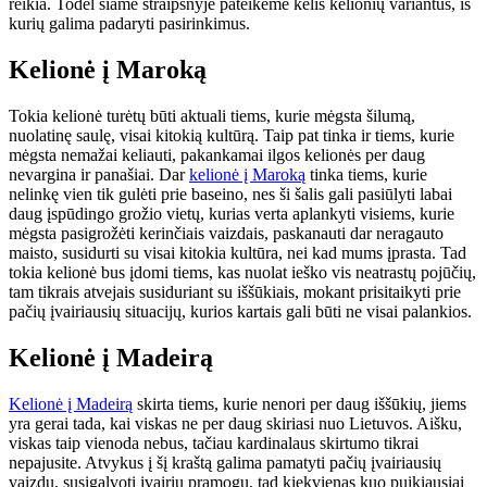
reikia. Todėl šiame straipsnyje pateikėme kelis kelionių variantus, iš
kurių galima padaryti pasirinkimus.
Kelionė į Maroką
Tokia kelionė turėtų būti aktuali tiems, kurie mėgsta šilumą,
nuolatinę saulę, visai kitokią kultūrą. Taip pat tinka ir tiems, kurie
mėgsta nemažai keliauti, pakankamai ilgos kelionės per daug
nevargina ir panašiai. Dar
kelionė į Maroką
tinka tiems, kurie
nelinkę vien tik gulėti prie baseino, nes ši šalis gali pasiūlyti labai
daug įspūdingo grožio vietų, kurias verta aplankyti visiems, kurie
mėgsta pasigrožėti kerinčiais vaizdais, paskanauti dar neragauto
maisto, susidurti su visai kitokia kultūra, nei kad mums įprasta. Tad
tokia kelionė bus įdomi tiems, kas nuolat ieško vis neatrastų pojūčių,
tam tikrais atvejais susiduriant su iššūkiais, mokant prisitaikyti prie
pačių įvairiausių situacijų, kurios kartais gali būti ne visai palankios.
Kelionė į Madeirą
Kelionė į Madeirą
skirta tiems, kurie nenori per daug iššūkių, jiems
yra gerai tada, kai viskas ne per daug skiriasi nuo Lietuvos. Aišku,
viskas taip vienoda nebus, tačiau kardinalaus skirtumo tikrai
nepajusite. Atvykus į šį kraštą galima pamatyti pačių įvairiausių
vaizdų, susigalvoti įvairių pramogų, tad kiekvienas kuo puikiausiai