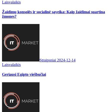
Laisvalaikis
Žaidimų konsolės ir socialinė sąveika: Kaip žaidimai suartina
žmones?
Straipsniai
2024-12-14
Laisvalaikis
Geriausi Egipto viešbučiai