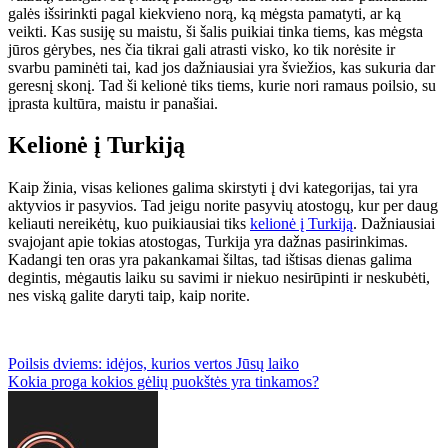
galės išsirinkti pagal kiekvieno norą, ką mėgsta pamatyti, ar ką
veikti. Kas susiję su maistu, ši šalis puikiai tinka tiems, kas mėgsta
jūros gėrybes, nes čia tikrai gali atrasti visko, ko tik norėsite ir
svarbu paminėti tai, kad jos dažniausiai yra šviežios, kas sukuria dar
geresnį skonį. Tad ši kelionė tiks tiems, kurie nori ramaus poilsio, su
įprasta kultūra, maistu ir panašiai.
Kelionė į Turkiją
Kaip žinia, visas keliones galima skirstyti į dvi kategorijas, tai yra
aktyvios ir pasyvios. Tad jeigu norite pasyvių atostogų, kur per daug
keliauti nereikėtų, kuo puikiausiai tiks
kelionė į Turkiją
. Dažniausiai
svajojant apie tokias atostogas, Turkija yra dažnas pasirinkimas.
Kadangi ten oras yra pakankamai šiltas, tad ištisas dienas galima
degintis, mėgautis laiku su savimi ir niekuo nesirūpinti ir neskubėti,
nes viską galite daryti taip, kaip norite.
Navigacija
Poilsis dviems: idėjos, kurios vertos Jūsų laiko
Kokia proga kokios gėlių puokštės yra tinkamos?
tarp
įrašų