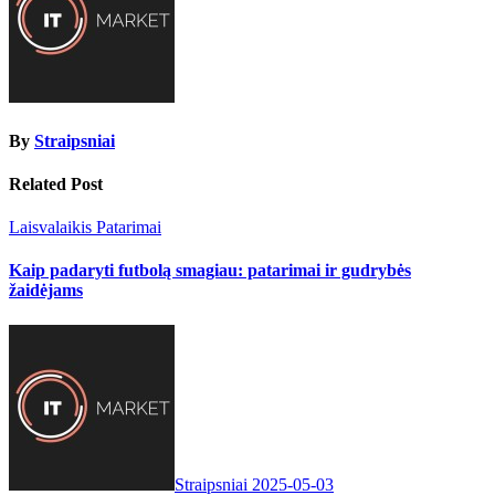
By
Straipsniai
Related Post
Laisvalaikis
Patarimai
Kaip padaryti futbolą smagiau: patarimai ir gudrybės
žaidėjams
Straipsniai
2025-05-03