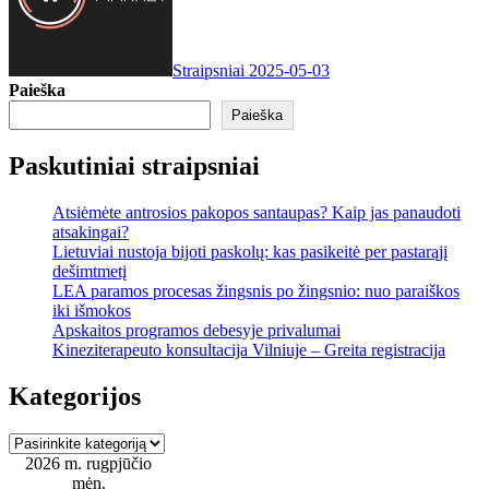
Straipsniai
2025-05-03
Paieška
Paieška
Paskutiniai straipsniai
Atsiėmėte antrosios pakopos santaupas? Kaip jas panaudoti
atsakingai?
Lietuviai nustoja bijoti paskolų: kas pasikeitė per pastarąjį
dešimtmetį
LEA paramos procesas žingsnis po žingsnio: nuo paraiškos
iki išmokos
Apskaitos programos debesyje privalumai
Kineziterapeuto konsultacija Vilniuje – Greita registracija
Kategorijos
Kategorijos
2026 m. rugpjūčio
mėn.