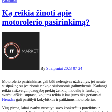
Patarimai
Ką reikia žinoti apie
motorolerio pasirinkimą?
By
Straipsniai
2023-07-24
Motorolerio pasirinkimas gali būti nelengvas uždavinys, jei nesate
susipažinę su įvairiomis rinkoje siūlomomis galimybėmis. Kadangi
reikia atsižvelgti į daugybę prekių ženklų, modelių ir funkcijų,
svarbu aiškiai suprasti, ko jums reikia ir kas jums tiks geriausiai.
Heradas
gali pasiūlyti kokybiškus ir patikimus motorolerius.
Visų pirma, labai svarbu nustatyti savo konkrečius poreikius ir