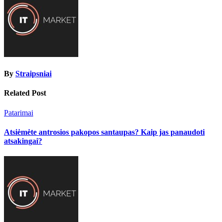
By
Straipsniai
Related Post
Patarimai
Atsiėmėte antrosios pakopos santaupas? Kaip jas panaudoti
atsakingai?