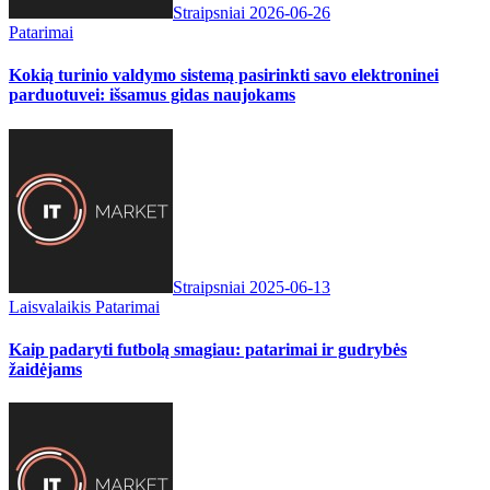
Straipsniai
2026-06-26
Patarimai
Kokią turinio valdymo sistemą pasirinkti savo elektroninei
parduotuvei: išsamus gidas naujokams
Straipsniai
2025-06-13
Laisvalaikis
Patarimai
Kaip padaryti futbolą smagiau: patarimai ir gudrybės
žaidėjams