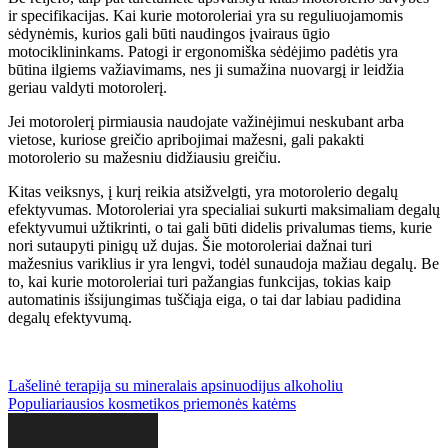
ir specifikacijas. Kai kurie motoroleriai yra su reguliuojamomis
sėdynėmis, kurios gali būti naudingos įvairaus ūgio
motociklininkams. Patogi ir ergonomiška sėdėjimo padėtis yra
būtina ilgiems važiavimams, nes ji sumažina nuovargį ir leidžia
geriau valdyti motorolerį.
Jei motorolerį pirmiausia naudojate važinėjimui neskubant arba
vietose, kuriose greičio apribojimai mažesni, gali pakakti
motorolerio su mažesniu didžiausiu greičiu.
Kitas veiksnys, į kurį reikia atsižvelgti, yra motorolerio degalų
efektyvumas. Motoroleriai yra specialiai sukurti maksimaliam degalų
efektyvumui užtikrinti, o tai gali būti didelis privalumas tiems, kurie
nori sutaupyti pinigų už dujas. Šie motoroleriai dažnai turi
mažesnius variklius ir yra lengvi, todėl sunaudoja mažiau degalų. Be
to, kai kurie motoroleriai turi pažangias funkcijas, tokias kaip
automatinis išsijungimas tuščiąja eiga, o tai dar labiau padidina
degalų efektyvumą.
Navigacija
Lašelinė terapija su mineralais apsinuodijus alkoholiu
Populiariausios kosmetikos priemonės katėms
tarp
įrašų