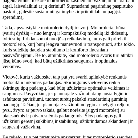
pageidavimus. Ieškote motorolerio kasdieniam važinėjimui į darbą ir
atgal, laisvalaikiui ar jų deriniui? Suprasdami pagrindinę paspirtuko
paskirtį, galėsite susiaurinti galimybes ir priimti labiau pagrįstą
sprendimą.
Tada, apsvarstykite motorolerio dydį ir svorį. Motoroleriai būna
įvairių dydžių – nuo ​​lengvų ir kompaktiškų modelių iki didesnių,
tvirtesnių. Priklausomai nuo jūsų reikalavimų, jums gali prireikti
motorolerio, kurį būtų lengva manevruoti ir transportuoti, arba tokio,
kuris suteiktų daugiau stabilumo ir komforto ilgesniam
pasivažinėjimui. Be to, atminkite, kad motorolerio svoris turi atitikti
jūsų kūno svorį, kad būtų užtikrintas saugumas ir optimalus
veikimas.
Vietovė, kuria važiuosite, taip pat yra svarbi aplinkybė renkantis
motociklui tinkamas padangas. Skirtingoms vietovėms reikia
skirtingų tipų padangų, kad būtų užtikrintas optimalus veikimas ir
saugumas. Pavyzdžiui, jei planuojate važiuoti daugiausia lygiu ir
asfaltuotu paviršiumi, tuomet turėtų pakakti standartinių guminių
padangų. Tačiau, jei planuojate važiuoti nelygiu ar nelygiu reljefu,
pvz., žvyro ar purvo takais, galbūt norėsite įsigyti motorolerį su
platesnėmis ir patvaresnėmis padangomis. Šios padangos gali
užtikrinti geresnį sukibimą ir stabilumą, užtikrindamos sklandesnį ir
saugesnį važiavimą.
Be reljefo, taip pat turėtumėte apsvarstyti kitas motorolerio savybes