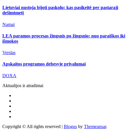
Lietuviai nustoja bijoti paskolų: kas pasikeitė per pastarąjį
dešimtmetį
Namai
LEA paramos procesas žingsnis po žingsnio: nuo paraiškos iki
išmokos
Verslas
Apskaitos programos debesyje privalumai
DOXA
Aktualijos ir atradimai
Copyright © All rights reserved
|
Blogus
by
Themeansar
.