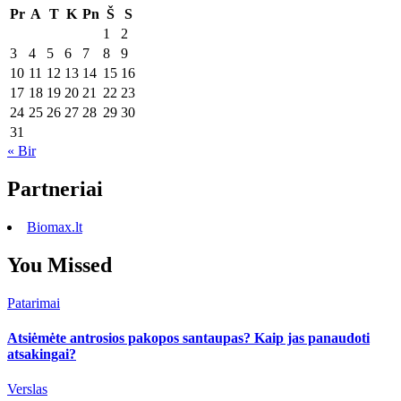
Pr
A
T
K
Pn
Š
S
1
2
3
4
5
6
7
8
9
10
11
12
13
14
15
16
17
18
19
20
21
22
23
24
25
26
27
28
29
30
31
« Bir
Partneriai
Biomax.lt
You Missed
Patarimai
Atsiėmėte antrosios pakopos santaupas? Kaip jas panaudoti
atsakingai?
Verslas