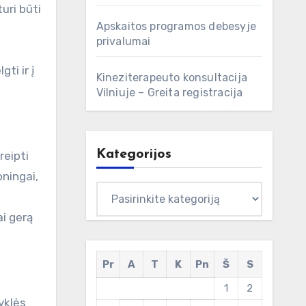
uri būti
Apskaitos programos debesyje
privalumai
ti ir į
Kineziterapeuto konsultacija
Vilniuje – Greita registracija
Kategorijos
reipti
oningai,
Kategorijos
ai gerą
Pr
A
T
K
Pn
Š
S
1
2
yklės