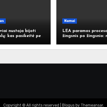
las
Namai
viai nustoja bijoti
LEA paramos proces
lų: kas pasikeitė per
žingsnis po žingsnio: 
rąjį dešimtmetį
paraiškos iki išmokos
Copyright © All rights reserved
|
Blogus
by
Themeansar
.