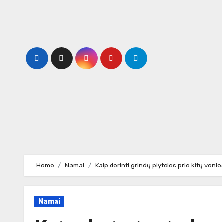
Skip
to
content
Home
Namai
Kaip derinti grindų plyteles prie kitų voni
Namai