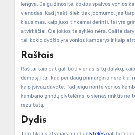
lengva. Jeigu žinosite, kokios spalvos vonios kam
vienodas. Kad įnešti šiek tiek įdomumo, jas tarpu
klausimas, kaip juos tinkamai derinti, tai yra gr
atvirkščiai. Čia jokios taisyklės nėra. Galite dary
tai, kokio dydžio yra vonios kambarys ir kaip atr
Raštais
Raštai taip pat gali būti vienas iš tų dalykų, kai
dėmesį į tai, kad per daug primarginti nereikia, 
kaip įsivaizdavote. Tad jeigu norite vonios kamba
kambario grindų plytelėms, o sienas rinktis ne to
rezultatą.
Dydis
Tam tikrais atvejais grindų
plytelės
gali būti der