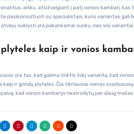
ariantus, aišku, atsižvelgiant į patį vonios kambarį, kas 
lite pasikonsultuoti su specialistais, kuris variantas gali b
o atveju suklysti yra pakankamai sunku, nes visi variantai
 plyteles kaip ir vonios kamba
ausias yra tas, kad galima rinktis tokį variantą, kad vonio
kaip ir grindų plytelės. Čia tikriausiai vienas svarbiausių
 spalvą, kad vonios kambarys neatrodytų per daug mažas 