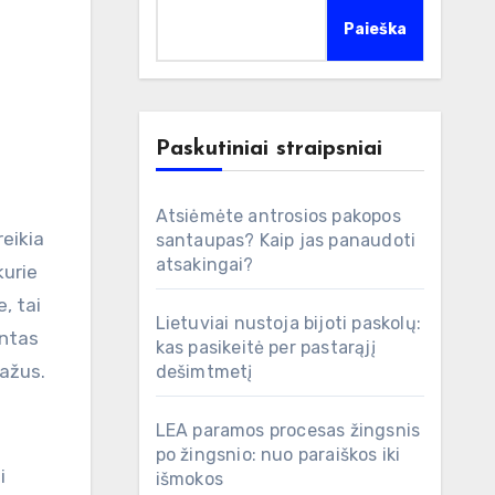
Paieška
Paskutiniai straipsniai
Atsiėmėte antrosios pakopos
santaupas? Kaip jas panaudoti
atsakingai?
kurie
, tai
Lietuviai nustoja bijoti paskolų:
antas
kas pasikeitė per pastarąjį
ražus.
dešimtmetį
LEA paramos procesas žingsnis
po žingsnio: nuo paraiškos iki
i
išmokos