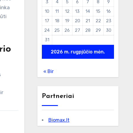
3
4
5
6
7
8
9
tinka
10
11
12
13
14
15
16
ūti
17
18
19
20
21
22
23
24
25
26
27
28
29
30
31
rio
2026 m. rugpjūčio mėn.
« Bir
s
ir
Partneriai
Biomax.lt