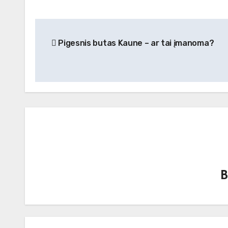
Navigacija
Pigesnis butas Kaune – ar tai įmanoma?
tarp
įrašų