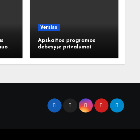
Verslas
as
Apskaitos programos
nuo
debesyje privalumai