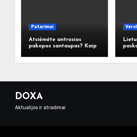
Patarimai
Vers
Atsiėmėte antrosios
Lietu
pakopos santaupas? Kaip
pasko
jas panaudoti atsakingai?
pasta
DOXA
Aktualijos ir atradimai