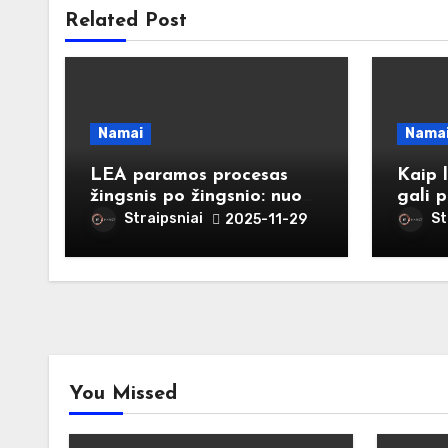
Related Post
Namai
Nama
LEA paramos procesas
Kaip 
žingsnis po žingsnio: nuo
gali p
paraiškos iki išmokos
gyven
Straipsniai
St
2025-11-29
spren
You Missed