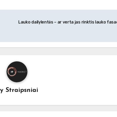
Lauko dailylentės – ar verta jas rinktis lauko fasa
By
Straipsniai