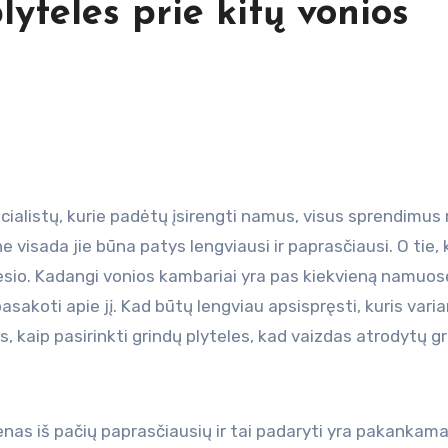
lyteles prie kitų vonios
ne visada jie būna patys lengviausi ir paprasčiausi. O tie, 
esio. Kadangi vonios kambariai yra pas kiekvieną namuose
sakoti apie jį. Kad būtų lengviau apsispręsti, kuris vari
s, kaip pasirinkti grindų plyteles, kad vaizdas atrodytų g
ienas iš pačių paprasčiausių ir tai padaryti yra pakankama