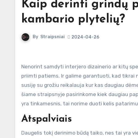
Kaip derinti grindų p
kambario plytelių?
By
Straipsniai
2024-04-26
Nenorint samdyti interjero dizainerio ar kitų specialistų, kurie padėtų įsirengti namus, visus sprendimus reikia
priimti patiems. Ir galime garantuoti, kad tikrai 
susiję su grožiu reikalauja kur kas daugiau dėm
šiame straipsnyje pasirinkome kiek daugiau papa
yra tinkamesnis, tai norime duoti kelis patarimu
Atspalviais
Daugelis tokį derinimo būdą taiko, nes tai yra v