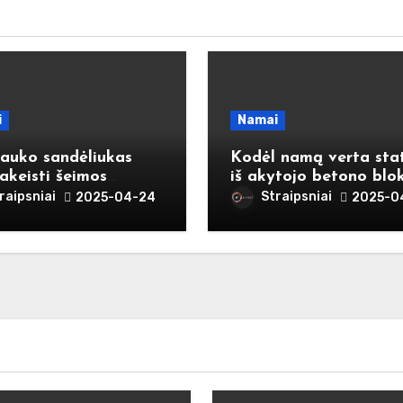
i
Namai
lauko sandėliukas
Kodėl namą verta stat
akeisti šeimos
iš akytojo betono blok
imą? Vienas
raipsniai
Straipsniai
2025-04-24
2025-0
dimas, daug naudos