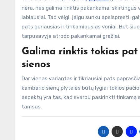
nėra, nes galima rinktis pakankamai skirtingus v
labiausiai. Tad vėlgi, jeigu sunku apsispręsti, ga
pats geriausias ir tinkamiausias voniai. Bet šiu
tarpusavyje atrodo pakankamai gražiai.
Galima rinktis tokias pat
sienos
Dar vienas variantas ir tikriausiai pats paprasči
kambario sienų plytelės būtų lygiai tokios pačios 
aspektų yra tas, kad svarbu pasirinkti tinkamą
tamsus.