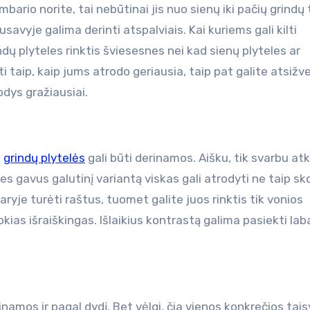
bario norite, tai nebūtinai jis nuo sienų iki pačių grindų t
savyje galima derinti atspalviais. Kai kuriems gali kilti
indų plyteles rinktis šviesesnes nei kad sienų plyteles ar
ti taip, kaip jums atrodo geriausia, taip pat galite atsižvelg
odys gražiausiai.
p
grindų plytelės
gali būti derinamos. Aišku, tik svarbu atk
nes gavus galutinį variantą viskas gali atrodyti ne taip sk
ryje turėti raštus, tuomet galite juos rinktis tik vonios
kias išraiškingas. Išlaikius kontrastą galima pasiekti lab
inamos ir pagal dydį. Bet vėlgi, čia vienos konkrečios tais