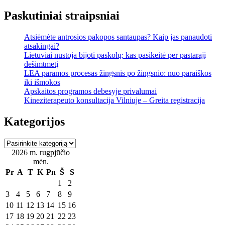
Paskutiniai straipsniai
Atsiėmėte antrosios pakopos santaupas? Kaip jas panaudoti
atsakingai?
Lietuviai nustoja bijoti paskolų: kas pasikeitė per pastarąjį
dešimtmetį
LEA paramos procesas žingsnis po žingsnio: nuo paraiškos
iki išmokos
Apskaitos programos debesyje privalumai
Kineziterapeuto konsultacija Vilniuje – Greita registracija
Kategorijos
Kategorijos
2026 m. rugpjūčio
mėn.
Pr
A
T
K
Pn
Š
S
1
2
3
4
5
6
7
8
9
10
11
12
13
14
15
16
17
18
19
20
21
22
23