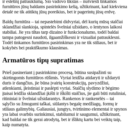
ir estetinį patrauklumą. Šio vadovo tikslas – nušviesti tinkamos
furnitūros jūsų baldams pasirinkimo kelią, užtikrinant, kad kiekviena
detalė ne tik atitiktų jūsų poreikius, bet ir pagerintų jūsų erdvę.
Baldų furnitūra – tai nepastebimi didvyriai, dėl kurių mūsų stalčiai
sklandžiai slankioja, spintelės švelniai užsidaro, o lentynos laikosi
stabiliai. Jie yra tiltas tarp dizaino ir funkcionalumo, todėl baldai
tampa patogesni naudoti, ilgaamžiškesni ir vizualiai patrauklesni.
Todėl tinkamos furnitūros pasirinkimas yra ne tik stiliaus, bet ir
kokybės bei praktiškumo klausimas.
Armatūros tipų supratimas
Prieš pasineriant į pasirinkimo procesą, būtina susipažinti su
skirtingomis furnitūros rūšimis. Vyriai leidžia atidaryti ir uždaryti
duris ir dangčius, jie būna įvairių konstrukcijų, pavyzdžiui,
atlenkiami, įleistiniai ir paslėpti vyriai. Stalčių slydimo ir bėgimo
įtaisai leidžia sklandžiai įkišti ir iškišti stalčius, jie gali būti rutuliniai,
ritininiai ir švelniai užsidarantys. Rankenos ir rankenėlės – tai
sąlyčio su žmogumi taškai, siūlantys begalę medžiagų, formų ir
stiliaus galimybių. Galiausiai, jungtys, tvirtinimo elementai ir spynos
yra labai svarbūs surinkimui, stabilumui ir saugumui, užtikrinant,
kad baldai ne tik gerai atrodytų, bet ir išliktų kartu bei veiktų taip,
kaip numatyta.