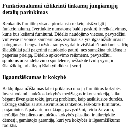
Funkcionalumui užtikrinti tinkamų jungiamųjų
detalių parinkimas
Renkantis furnitūrą visada pirmiausia reikėtų atsižvelgti į
funkcionalumą. Įvertinkite numatomą baldų paskirtį ir reikalavimus,
kurie bus keliami furnitūrai. Didelio naudojimo vietose, pavyzdžiui,
virtuvėse ir vonios kambariuose, svarbiausia yra ilgaamžiškumas ir
patogumas. Lengvai užsidarantys vyriai ir visiškai ištraukiami stalčių
šliaužikliai gali pagerinti naudotojo patirtį, nes sumažina triukšmą ir
pagerina prieigą. Didelio apkrovimo reikmėms, pavyzdžiui,
spintoms ar sandėliavimo spintelėms, ieškokite tvirtų vyrių ir
šliaužiklių, pritaikytų išlaikyti didesnį svorį.
Ilgaamžiškumas ir kokybė
Baldų ilgaamžiškumas labai priklauso nuo jų furnitūros kokybės.
Investuodami į aukštos kokybės medžiagas ir konstrukciją, laikui
bėgant išvengsite tokių įprastų problemų kaip atsikišusios durelės,
užstrigę stalčiai ar atsilaisvinusios rankenos. Ieškokite furnitūros,
pagamintos iš patvarių medžiagų, pavyzdžiui, tvirto žalvario,
nerūdijančio plieno ar aukštos kokybės plastiko, ir atkreipkite
dėmesį į gamintojo garantiją, kuri yra kokybės ir ilgaamžiškumo
rodiklis.