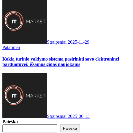
Straipsniai
2025-11-29
Patarimai
Kokią turinio valdymo sistemą pasirinkti savo elektroninei
parduotuvei: išsamus gidas naujokams
Straipsniai
2025-06-13
Paieška
Paieška