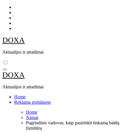
Skip
to
content
DOXA
Aktualijos ir atradimai
DOXA
Aktualijos ir atradimai
Home
Reklama portaluose
Home
Namai
Pagrindinis vadovas, kaip pasirinkti tinkamą baldų
furnitūrą