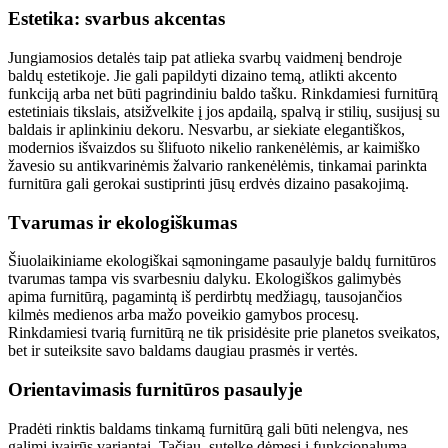
Estetika: svarbus akcentas
Jungiamosios detalės taip pat atlieka svarbų vaidmenį bendroje
baldų estetikoje. Jie gali papildyti dizaino temą, atlikti akcento
funkciją arba net būti pagrindiniu baldo tašku. Rinkdamiesi furnitūrą
estetiniais tikslais, atsižvelkite į jos apdailą, spalvą ir stilių, susijusį su
baldais ir aplinkiniu dekoru. Nesvarbu, ar siekiate elegantiškos,
modernios išvaizdos su šlifuoto nikelio rankenėlėmis, ar kaimiško
žavesio su antikvarinėmis žalvario rankenėlėmis, tinkamai parinkta
furnitūra gali gerokai sustiprinti jūsų erdvės dizaino pasakojimą.
Tvarumas ir ekologiškumas
Šiuolaikiniame ekologiškai sąmoningame pasaulyje baldų furnitūros
tvarumas tampa vis svarbesniu dalyku. Ekologiškos galimybės
apima furnitūrą, pagamintą iš perdirbtų medžiagų, tausojančios
kilmės medienos arba mažo poveikio gamybos procesų.
Rinkdamiesi tvarią furnitūrą ne tik prisidėsite prie planetos sveikatos,
bet ir suteiksite savo baldams daugiau prasmės ir vertės.
Orientavimasis furnitūros pasaulyje
Pradėti rinktis baldams tinkamą furnitūrą gali būti nelengva, nes
galimi įvairūs variantai. Tačiau, sutelkę dėmesį į funkcionalumą,