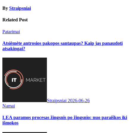
By
Straipsniai
Related Post
Patarimai
Atsiėmėte antrosios pakopos santaupas? Kaip jas panaudoti
atsakingai?
Straipsniai
2026-06-26
Namai
LEA paramos procesas žingsnis po žingsnio: nuo paraiškos iki
išmokos