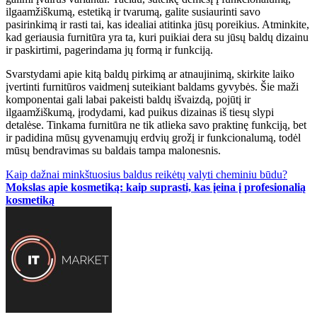
ilgaamžiškumą, estetiką ir tvarumą, galite susiaurinti savo
pasirinkimą ir rasti tai, kas idealiai atitinka jūsų poreikius. Atminkite,
kad geriausia furnitūra yra ta, kuri puikiai dera su jūsų baldų dizainu
ir paskirtimi, pagerindama jų formą ir funkciją.
Svarstydami apie kitą baldų pirkimą ar atnaujinimą, skirkite laiko
įvertinti furnitūros vaidmenį suteikiant baldams gyvybės. Šie maži
komponentai gali labai pakeisti baldų išvaizdą, pojūtį ir
ilgaamžiškumą, įrodydami, kad puikus dizainas iš tiesų slypi
detalėse. Tinkama furnitūra ne tik atlieka savo praktinę funkciją, bet
ir padidina mūsų gyvenamųjų erdvių grožį ir funkcionalumą, todėl
mūsų bendravimas su baldais tampa malonesnis.
Navigacija
Kaip dažnai minkštuosius baldus reikėtų valyti cheminiu būdu?
Mokslas apie kosmetiką: kaip suprasti, kas įeina į profesionalią
tarp
kosmetiką
įrašų