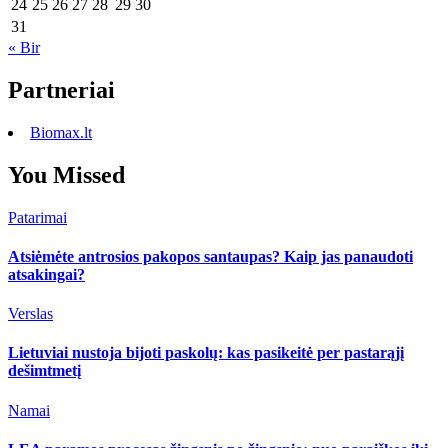
24
25
26
27
28
29
30
31
« Bir
Partneriai
Biomax.lt
You Missed
Patarimai
Atsiėmėte antrosios pakopos santaupas? Kaip jas panaudoti
atsakingai?
Verslas
Lietuviai nustoja bijoti paskolų: kas pasikeitė per pastarąjį
dešimtmetį
Namai