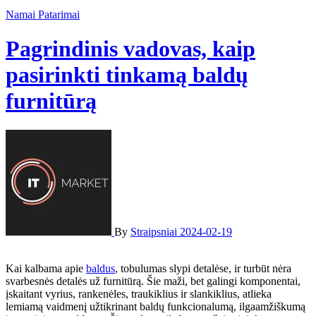
Namai
Patarimai
Pagrindinis vadovas, kaip
pasirinkti tinkamą baldų
furnitūrą
By
Straipsniai
2024-02-19
Kai kalbama apie
baldus
, tobulumas slypi detalėse, ir turbūt nėra
svarbesnės detalės už furnitūrą. Šie maži, bet galingi komponentai,
įskaitant vyrius, rankenėles, traukiklius ir slankiklius, atlieka
lemiamą vaidmenį užtikrinant baldų funkcionalumą, ilgaamžiškumą