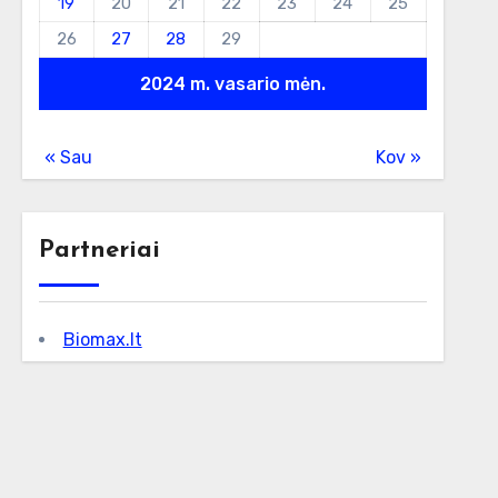
19
20
21
22
23
24
25
26
27
28
29
2024 m. vasario mėn.
« Sau
Kov »
Partneriai
Biomax.lt