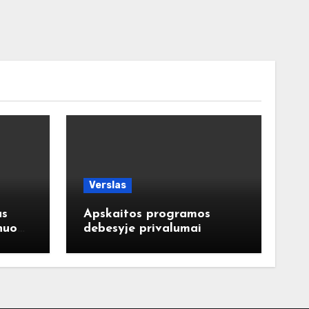
Verslas
as
Apskaitos programos
nuo
debesyje privalumai