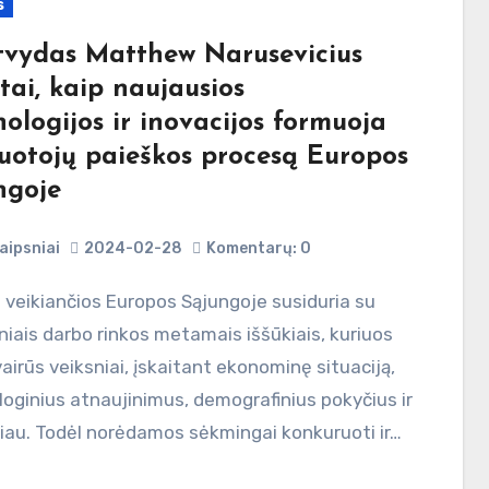
s
vydas Matthew Narusevicius
tai, kaip naujausios
ologijos ir inovacijos formuoja
uotojų paieškos procesą Europos
ngoje
aipsniai
2024-02-28
Komentarų: 0
niais darbo rinkos metamais iššūkiais, kuriuos
vairūs veiksniai, įskaitant ekonominę situaciją,
oginius atnaujinimus, demografinius pokyčius ir
liau. Todėl norėdamos sėkmingai konkuruoti ir…