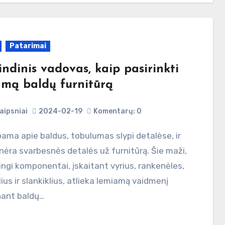
Patarimai
ndinis vadovas, kaip pasirinkti
amą baldų furnitūrą
aipsniai
2024-02-19
Komentarų: 0
nėra svarbesnės detalės už furnitūrą. Šie maži,
ingi komponentai, įskaitant vyrius, rankenėles,
lius ir slankiklius, atlieka lemiamą vaidmenį
nant baldų…