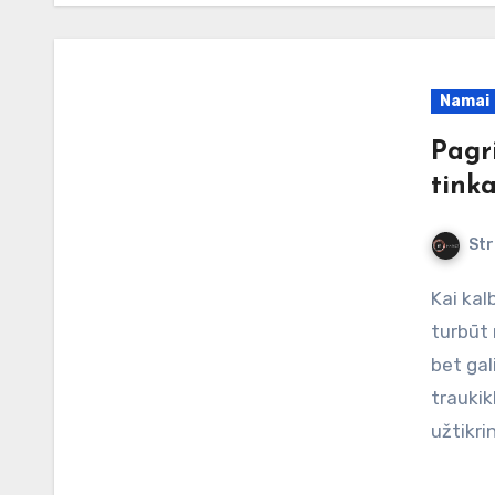
Namai
Pagri
tink
Str
Kai kalbama apie baldus, tobulumas slypi detalėse, ir
turbūt 
bet gal
traukik
užtikri