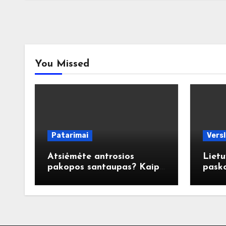
You Missed
Patarimai
Vers
Atsiėmėte antrosios
Lietu
pakopos santaupas? Kaip
pasko
jas panaudoti atsakingai?
pasta