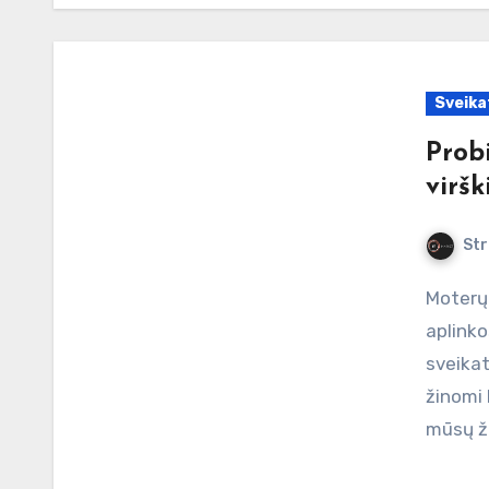
Sveika
Probi
viršk
Str
Moterų sveikata yra sudėtinga mitybos, hormoninių ir
aplinko
sveikat
žinomi 
mūsų ž