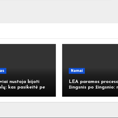
las
Namai
viai nustoja bijoti
LEA paramos proces
lų: kas pasikeitė per
žingsnis po žingsnio: 
rąjį dešimtmetį
paraiškos iki išmokos