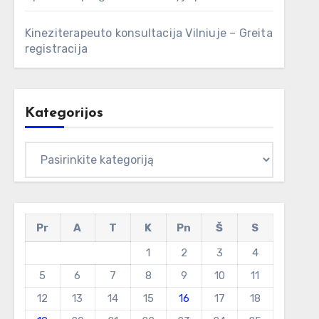
Kineziterapeuto konsultacija Vilniuje – Greita
registracija
Kategorijos
Kategorijos
Pr
A
T
K
Pn
Š
S
1
2
3
4
5
6
7
8
9
10
11
12
13
14
15
16
17
18