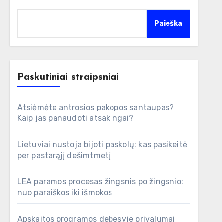
Paieška
Paskutiniai straipsniai
Atsiėmėte antrosios pakopos santaupas?
Kaip jas panaudoti atsakingai?
Lietuviai nustoja bijoti paskolų: kas pasikeitė
per pastarąjį dešimtmetį
LEA paramos procesas žingsnis po žingsnio:
nuo paraiškos iki išmokos
Apskaitos programos debesyje privalumai