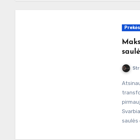
Prekės
Maks
saulė
Str
Atsinaujinančiosios energijos sektorius išgyvena
transfo
pirmauj
Svarbia
saulės 