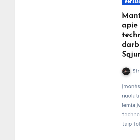
Versla
Mant
apie 
techn
darb
Sąju
Str
Įmonės veikiančios Europos Sąjungoje susiduria su
nuolati
lemia į
technol
taip to