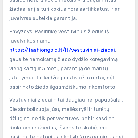
žiedas, ar jis turi kokius nors sertifikatus, ir ar
juvelyras suteikia garantiją.
Pavyzdys: Pasirinkę vestuvinius žiedus iš
juvelyrikos namų
https://fashiongold.lt/lt/vestuviniai-ziedai
,
gausite nemokamą žiedo dydžio koregavimą
vieną kartą ir 5 metų garantiją deimantų
įstatymui. Tai leidžia jaustis užtikrintai, dėl
pasirinkto žiedo ilgaamžiškumo ir komforto.
Vestuviniai žiedai – tai daugiau nei papuošalai.
Jie simbolizuoja jūsų meilės ryšį ir turėtų
džiuginti ne tik per vestuves, bet ir kasdien.
Rinkdamiesi žiedus, išvenkite skubėjimo,
pasirinkite patogius ir kokybiškus gaminius bei