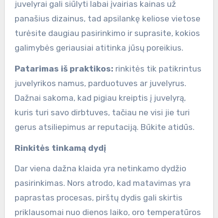
juvelyrai gali siūlyti labai įvairias kainas už
panašius dizainus, tad apsilankę keliose vietose
turėsite daugiau pasirinkimo ir suprasite, kokios
galimybės geriausiai atitinka jūsų poreikius.
Patarimas iš praktikos:
rinkitės tik patikrintus
juvelyrikos namus, parduotuves ar juvelyrus.
Dažnai sakoma, kad pigiau kreiptis į juvelyrą,
kuris turi savo dirbtuves, tačiau ne visi jie turi
gerus atsiliepimus ar reputaciją. Būkite atidūs.
Rinkitės tinkamą dydį
Dar viena dažna klaida yra netinkamo dydžio
pasirinkimas. Nors atrodo, kad matavimas yra
paprastas procesas, pirštų dydis gali skirtis
priklausomai nuo dienos laiko, oro temperatūros