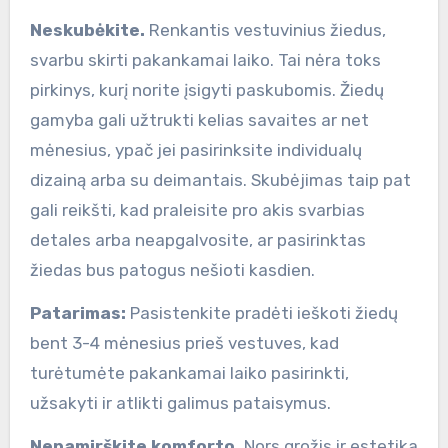
Neskubėkite.
Renkantis vestuvinius žiedus,
svarbu skirti pakankamai laiko. Tai nėra toks
pirkinys, kurį norite įsigyti paskubomis. Žiedų
gamyba gali užtrukti kelias savaites ar net
mėnesius, ypač jei pasirinksite individualų
dizainą arba su deimantais. Skubėjimas taip pat
gali reikšti, kad praleisite pro akis svarbias
detales arba neapgalvosite, ar pasirinktas
žiedas bus patogus nešioti kasdien.
Patarimas:
Pasistenkite pradėti ieškoti žiedų
bent 3-4 mėnesius prieš vestuves, kad
turėtumėte pakankamai laiko pasirinkti,
užsakyti ir atlikti galimus pataisymus.
Nepamirškite komforto.
Nors grožis ir estetika