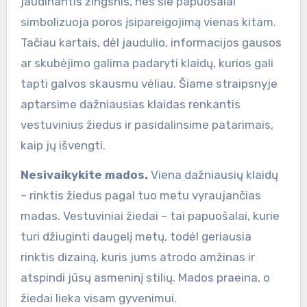
jaudinantis žingsnis, nes šie papuošalai
simbolizuoja poros įsipareigojimą vienas kitam.
Tačiau kartais, dėl jaudulio, informacijos gausos
ar skubėjimo galima padaryti klaidų, kurios gali
tapti galvos skausmu vėliau. Šiame straipsnyje
aptarsime dažniausias klaidas renkantis
vestuvinius žiedus ir pasidalinsime patarimais,
kaip jų išvengti.
Nesivaikykite mados.
Viena dažniausių klaidų
– rinktis žiedus pagal tuo metu vyraujančias
madas. Vestuviniai žiedai – tai papuošalai, kurie
turi džiuginti daugelį metų, todėl geriausia
rinktis dizainą, kuris jums atrodo amžinas ir
atspindi jūsų asmeninį stilių. Mados praeina, o
žiedai lieka visam gyvenimui.