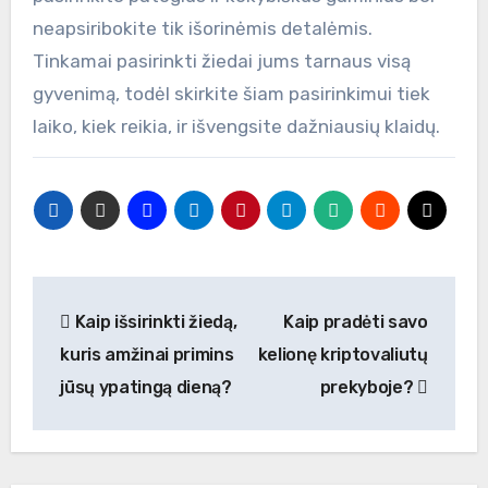
neapsiribokite tik išorinėmis detalėmis.
Tinkamai pasirinkti žiedai jums tarnaus visą
gyvenimą, todėl skirkite šiam pasirinkimui tiek
laiko, kiek reikia, ir išvengsite dažniausių klaidų.
Navigacija
Kaip išsirinkti žiedą,
Kaip pradėti savo
tarp
kuris amžinai primins
kelionę kriptovaliutų
įrašų
jūsų ypatingą dieną?
prekyboje?