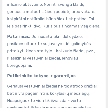
ir fizinio aktyvumo. Norint išvengti klaidų,
geriausia matuotis žiedą popietę arba vakare,
kai pirštai natūraliai būna šiek tiek patinę. Tai
leis pasirinkti dydį, kuris bus tinkamas visą dieną.
Patarimas:
Jei nesate tikri, dėl dydžio,
pasikonsultuokite su juvelyru dėl galimybės
pritaikyti žiedą ateityje – kai kurie žiedai, pvz.,
klasikiniai vestuviniai žiedai, lengviau
koreguojami.
Patikrinkite kokybę ir garantijas
Geriausi vestuviniai žiedai ne tik atrodo gražiai,
bet ir yra pagaminti iš kokybiškų medžiagų.
Neapsigaukite vien tik išvaizda – verta
pasidomėti, iš kokio metalo yra pagamintas