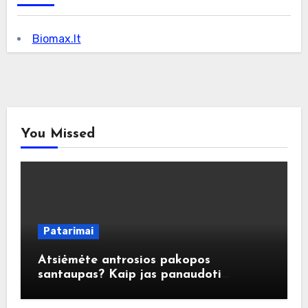
Biomax.lt
You Missed
Patarimai
Atsiėmėte antrosios pakopos
santaupas? Kaip jas panaudoti
atsakingai?