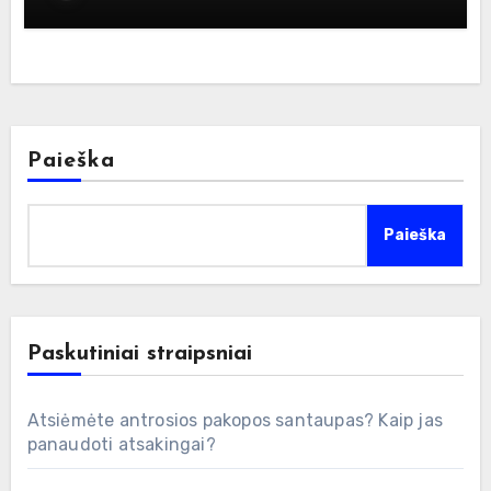
Paieška
Paieška
Paskutiniai straipsniai
Atsiėmėte antrosios pakopos santaupas? Kaip jas
panaudoti atsakingai?