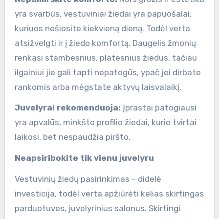
yra svarbūs, vestuviniai žiedai yra papuošalai,
kuriuos nešiosite kiekvieną dieną. Todėl verta
atsižvelgti ir į žiedo komfortą. Daugelis žmonių
renkasi stambesnius, platesnius žiedus, tačiau
ilgainiui jie gali tapti nepatogūs, ypač jei dirbate
rankomis arba mėgstate aktyvų laisvalaikį.
Juvelyrai rekomenduoja:
Įprastai patogiausi
yra apvalūs, minkšto profilio žiedai, kurie tvirtai
laikosi, bet nespaudžia piršto.
Neapsiribokite tik vienu juvelyru
Vestuvinių žiedų pasirinkimas – didelė
investicija, todėl verta apžiūrėti kelias skirtingas
parduotuves, juvelyrinius salonus. Skirtingi